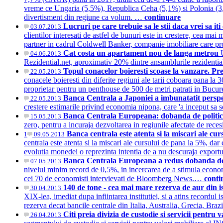
vreme ce Ungaria (5,5%), Republica Ceha (5,1%) si Polonia (3,
divertisment din regiune ca volum. …
continuare
Lucruri pe care trebuie sa le stii daca vrei sa i
03.07.2013
clientilor interesati de astfel de bunuri este in crestere, cea m
partner in cadrul Coldwell Banker, companie imobiliare care 
Cat costa un apartament nou de langa metrou
04.06.2013
Rezidential.net, aproximativ 20% dintre ansamblurile rezidentia
Topul conacelor boieresti scoase la vanzare. Pre
22.05.2013
conacele boieresti din diferite regiuni ale tarii coboara pana la
proprietar pentru un penthouse de 500 de metri patrati in Bucu
Banca Centrala a Japoniei a imbunatatit perspec
22.05.2013
crestere estimarile privind economia nipona, care 'a inceput sa
Banca Centrala Europeana: dobanda de politic
15.05.2013
zero, pentru a incuraja dezvoltarea in regiunile afectate de rece
Banca centrala este atenta si la miscari ale c
1
09.05.2013
centrala este atenta si la miscari ale cursului de pana la 5%, d
evolutia monedei o reprezinta intentia de a nu descuraja expor
Banca Centrala Europeana a redus dobanda d
07.05.2013
nivelul minim record de 0,5%, in incercarea de a stimula econo
cei 70 de economisti intervievati de Bloomberg News.…
conti
140 de tone - cea mai mare rezerva de aur din
30.04.2013
XIX-lea, imediat dupa infiintarea institutiei, si a atins record
rezerva decat bancile centrale din Italia, Australia, Grecia, Br
Citi preia divizia de custodie si servicii pentr
26.04.2013