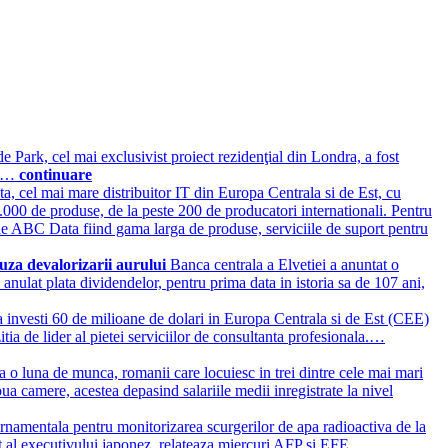
ark, cel mai exclusivist proiect rezidenţial din Londra, a fost
ă. …
continuare
, cel mai mare distribuitor IT din Europa Centrala si de Est, cu
36.000 de produse, de la peste 200 de producatori internationali. Pentru
 ale ABC Data fiind gama larga de produse, serviciile de suport pentru
auza devalorizarii aurului
Banca centrala a Elvetiei a anuntat o
 anulat plata dividendelor, pentru prima data in istoria sa de 107 ani,
investi 60 de milioane de dolari in Europa Centrala si de Est (CEE)
zitia de lider al pietei serviciilor de consultanta profesionala.…
 o luna de munca, romanii care locuiesc in trei dintre cele mai mari
doua camere, acestea depasind salariile medii inregistrate la nivel
namentala pentru monitorizarea scurgerilor de apa radioactiva de la
nt al executivului japonez, relateaza miercuri AFP si EFE.…