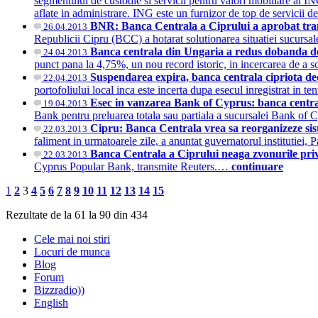
segmentului de custodie si servicii pentru valori mobiliare al IN
aflate in administrare. ING este un furnizor de top de servicii d
BNR: Banca Centrala a Ciprului a aprobat tra
26.04.2013
Republicii Cipru (BCC) a hotarat solutionarea situatiei sucursa
Banca centrala din Ungaria a redus dobanda de
24.04.2013
punct pana la 4,75%, un nou record istoric, in incercarea de a
Suspendarea expira, banca centrala cipriota de
22.04.2013
portofoliului local inca este incerta dupa esecul inregistrat in t
Esec in vanzarea Bank of Cyprus: banca central
19.04.2013
Bank pentru preluarea totala sau partiala a sucursalei Bank of C
Cipru: Banca Centrala vrea sa reorganizeze si
22.03.2013
faliment in urmatoarele zile, a anuntat guvernatorul institutie
Banca Centrala a Ciprului neaga zvonurile pr
22.03.2013
Cyprus Popular Bank, transmite Reuters.…
continuare
1
2
3
4
5
6
7
8
9
10
11
12
13
14
15
Rezultate de la 61 la 90 din 434
Cele mai noi stiri
Locuri de munca
Blog
Forum
Bizzradio))
English