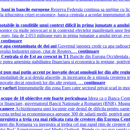
 bani in bancile europene
Rezerva Federala continua sa sprijine cu li
e la izbucnirea crizei economice, banca centrala a acordat imprumuturi de
notabile in conditiile unui context dificil in prima jumatate a anulu
nomice cu multe provocari si in contextul efectelor manifestarii unor f
euro, fata de 2.053 milioane euro in prima jumatate a anului trecut, evol
…
continuare
ge apa contaminata de doi ani
Guvernul japonez crede ca apa radioact
sterului Industriei nipon, citat de Reuters.…
continuare
 Centrala si de Est au crescut in T1
Bancile din Europa Occidentala au
r putea ameninta stabilitatea financiara si economica in regiune, potrivit
t pun mai putin accent pe inovatie decat omologii lor din alte regi
modalitati de a-si derula afacerile, in incercarea de a stimula cresterea i
inovatie decat omologii lor din alte regiuni. …
continuare
e varfuri
Imprumuturile din zona Euro catre sectorul privat scad in mod in
 ocupe de 10 obiective este foarte periculoasa
Ideea ca o Banca Centra
ietelor financiare, guvernatorul Bancii Nationale a Romaniei (BNR), Mug
4 camere
Achizitionarea unei locuinte este destul de dificila pentru oam
cesta trebui sa economiseasca aproape 300 de salarii medii, potrivit u
registra a treia cea mai ridicata rata de crestere din Europa Centr
ment din Romania va inregistra al treilea cel mai rapid ritm de crestere 
ului PwC Entertainment and Media Outlook. Pietele cu cea mai rapida 