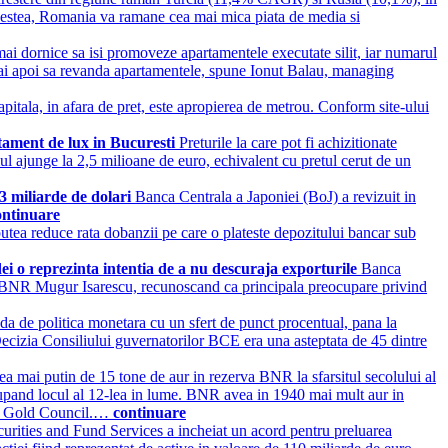
cestea, Romania va ramane cea mai mica piata de media si
mai dornice sa isi promoveze apartamentele executate silit, iar numarul
ca mai apoi sa revanda apartamentele, spune Ionut Balau, managing
apitala, in afara de pret, este apropierea de metrou. Conform site-ului
artament de lux in Bucuresti
Preturile la care pot fi achizitionate
mul ajunge la 2,5 milioane de euro, echivalent cu pretul cerut de un
3 miliarde de dolari
Banca Centrala a Japoniei (BoJ) a revizuit in
ontinuare
tea reduce rata dobanzii pe care o plateste depozitului bancar sub
ei o reprezinta intentia de a nu descuraja exporturile
Banca
orul BNR Mugur Isarescu, recunoscand ca principala preocupare privind
 de politica monetara cu un sfert de punct procentual, pana la
cizia Consiliului guvernatorilor BCE era una asteptata de 45 dintre
 mai putin de 15 tone de aur in rezerva BNR la sfarsitul secolului al
 ocupand locul al 12-lea in lume. BNR avea in 1940 mai mult aur in
orld Gold Council.…
continuare
curities and Fund Services a incheiat un acord pentru preluarea