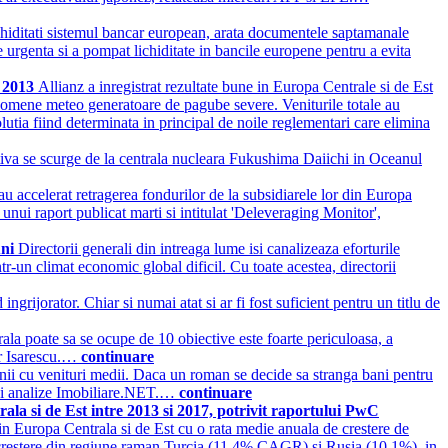
chiditati sistemul bancar european, arata documentele saptamanale
 urgenta si a pompat lichiditate in bancile europene pentru a evita
i 2013
Allianz a inregistrat rezultate bune in Europa Centrale si de Est
enomene meteo generatoare de pagube severe. Veniturile totale au
utia fiind determinata in principal de noile reglementari care elimina
iva se scurge de la centrala nucleara Fukushima Daiichi in Oceanul
 accelerat retragerea fondurilor de la subsidiarele lor din Europa
 unui raport publicat marti si intitulat 'Deleveraging Monitor',
uni
Directorii generali din intreaga lume isi canalizeaza eforturile
ntr-un climat economic global dificil. Cu toate acestea, directorii
grijorator. Chiar si numai atat si ar fi fost suficient pentru un titlu de
la poate sa se ocupe de 10 obiective este foarte periculoasa, a
ur Isarescu.…
continuare
enii cu venituri medii. Daca un roman se decide sa stranga bani pentru
nei analize Imobiliare.NET.…
continuare
ala si de Est intre 2013 si 2017, potrivit raportului PwC
din Europa Centrala si de Est cu o rata medie anuala de crestere de
crestere din regiune raman Turcia (11,4% CAGR) si Rusia (10,1%), in