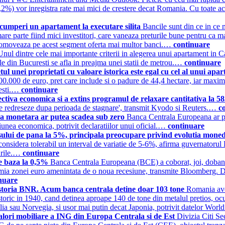
2%) vor inregistra rate mai mici de crestere decat Romania. Cu toate a
ti cumperi un apartament la executare silita
Bancile sunt din ce in ce 
ai mare parte fiind mici investitori, care vaneaza preturile bune pentru 
promoveaza pe acest segment oferta mai multor banci.…
continuare
Unul dintre cele mai importante criterii in alegerea unui apartament in C
le din Bucuresti se afla in preajma unei statii de metrou.…
continuare
tul unei proprietati cu valoare istorica este egal cu cel al unui ap
 300.000 de euro, pret care include si o padure de 44,4 hectare, iar maxi
resti.…
continuare
tiva economica si a extins programul de relaxare cantitativa la 58
 se redreseze dupa perioada de stagnare', transmit Kyodo si Reuters.…
c
a monetara ar putea scadea sub zero
Banca Centrala Europeana ar pu
siunea economica, potrivit declaratiilor unui oficial.…
continuare
ursului de pana la 5%, principala preocupare privind evolutia moned
ar considera tolerabil un interval de variatie de 5-6%, afirma guvernat
turile.…
continuare
e baza la 0,5%
Banca Centrala Europeana (BCE) a coborat, joi, dobanda
mia zonei euro amenintata de o noua recesiune, transmite Bloomberg. De
nuare
 istoria BNR. Acum banca centrala detine doar 103 tone
Romania avea
ul istoric in 1940, cand detinea aproape 140 de tone din metalul pretios,
azilia sau Norvegia, si usor mai putin decat Japonia, potrivit datelor W
u valori mobiliare a ING din Europa Centrala si de Est
Divizia Citi Se