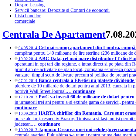
Despre Leasing
Servicii bancare: Depozite si Conturi de economii
Lista bancilor
comerciale
Centrala De Apartament
7.08.20
Cel mai scump apartament din Londra, cumpăra
04.05.2014
cumpărat pentru 140 milioane de lire sterline (236 milioane de 
ABC Data, cel mai mare distribuitor IT din Eur
19.02.2014
operatiuni in opt tari din regiune, a intrat direct si pe piata di
primul an de activitate pe plan local, compania estimeaza pozitio
vanzare, timpul scurt de livrare precum si politica de preturi pr
Banca centrala a Elvetiei nu plateste dividende
07.01.2014
pierdere de 10 miliarde de dolari pentru anul 2013, cauzata in pri
potrivit Wall Street Journal.…
continuare
PwC va investi 60 de milioane de dolari pentru a
17.10.2013
in urmatorii trei ani pentru a-si extinde gama de servicii, pentru d
continuare
HARTA chiriilor din Romania. Care sunt orasel
16.09.2013
orase ale tarii, respectiv Brasov, Timisoara si Iasi, nu isi permit
judetean.…
continuare
Japonia: Crearea unei noi celule guvernamenta
10.09.2013
centrala avariata Fukushima s-a reunit pentru prima data marti 