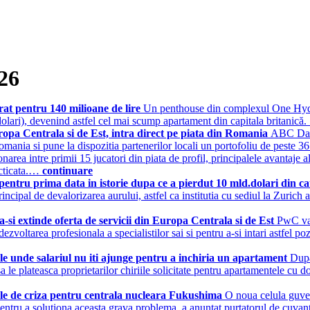
26
t pentru 140 milioane de lire
Un penthouse din complexul One Hyde P
dolari), devenind astfel cel mai scump apartament din capitala britanic
opa Centrala si de Est, intra direct pe piata din Romania
ABC Data
n Romania si pune la dispozitia partenerilor locali un portofoliu de peste 
narea intre primii 15 jucatori din piata de profil, principalele avantaje
acticata.…
continuare
 pentru prima data in istorie dupa ce a pierdut 10 mld.dolari din c
ncipal de devalorizarea aurului, astfel ca institutia cu sediul la Zurich a
-si extinde oferta de servicii din Europa Centrala si de Est
PwC va 
ezvoltarea profesionala a specialistilor sai si pentru a-si intari astfel po
e unde salariul nu iti ajunge pentru a inchiria un apartament
Dupa
 sa le plateasca proprietarilor chiriile solicitate pentru apartamentele cu 
le de criza pentru centrala nucleara Fukushima
O noua celula guver
pentru a solutiona aceasta grava problema, a anuntat purtatorul de cuva