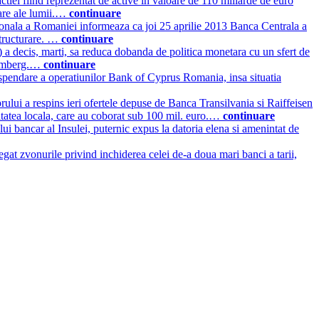
ctiei fiind reprezentat de active in valoare de 110 miliarde de euro
iare ale lumii.…
continuare
nala a Romaniei informeaza ca joi 25 aprilie 2013 Banca Centrala a
structurare. …
continuare
 decis, marti, sa reduca dobanda de politica monetara cu un sfert de
loomberg.…
continuare
suspendare a operatiunilor Bank of Cyprus Romania, insa situatia
rului a respins ieri ofertele depuse de Banca Transilvania si Raiffeisen
nitatea locala, care au coborat sub 100 mil. euro.…
continuare
lui bancar al Insulei, puternic expus la datoria elena si amenintat de
gat zvonurile privind inchiderea celei de-a doua mari banci a tarii,