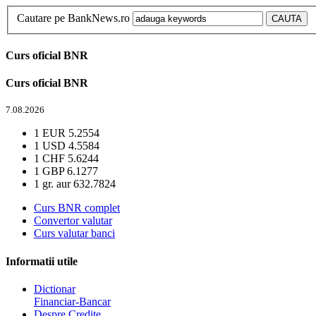
Cautare pe BankNews.ro
Curs oficial BNR
Curs oficial BNR
7.08.2026
1 EUR
5.2554
1 USD
4.5584
1 CHF
5.6244
1 GBP
6.1277
1 gr. aur
632.7824
Curs BNR complet
Convertor valutar
Curs valutar banci
Informatii utile
Dictionar
Financiar-Bancar
Despre Credite