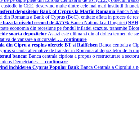
G de pe sapte piete din Europa Centrala si de Est (CEE), obiectul tranza
e custodie in CEE, deservind multe dintre cele mai mari institutii financ
nsferul depozitelor Bank of Cyprus la Marfin Romania
Banca Natio
lei din Romania a Bank of Cyprus (BoC), entitate aflata in proces de re
 baza la nivelul record de 4,75%
Banca Nationala a Ungariei (NBH) a
 scoate economia din recesiune pe fondul inflatiei scazute, transmite B
cide soarta depozitelor
Astazi este ultima zi din al doilea termen de 
entativa de vanzare a sucursalei.…
continuare
a din Cipru a respins ofertele BT si Raiffeisen
Banca centrala a Cip
yprus si cauta alternative de transfer in Romania al depozitelor de la u
stemul bancar
Banca centrala cipriota a propus o restructurare a sectoru
i, Panicos Demetriades.…
continuare
ivind inchiderea Cyprus Popular Bank
Banca Centrala a Ciprului a ne