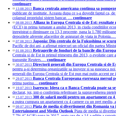
continuare
Banca centrala americana continua sa pompeze
13.08.2013
publicate de institutie. Aceasta dupa ce s-a dovedit faptul ca, d
colapsul propriului sistem bancar. …
continuare
Allianz in Europa Centrala si de Est: rezultate 
08.08.2013
(ECE) in prima jumatate a anului 2013, in ciuda conditiilor eco
inregistrat o diminuare cu 13,3 procente, pana la 1.780 milioane 
depozitele aferente afacerilor de asigurari de viata in Polonia.
Japonia: Din centrala de la Fukushima se scur
07.08.2013
Pacific de doi ani, a afirmat miercuri un oficial din partea Mini
Retragerile de fonduri de la bancile din Europa
01.08.2013
Centrala si de Est in primul trimestru din 2013, o evolutie care a
transmite Reuters.…
continuare
Directorii generali din Europa Centrala si de Es
30.07.2013
pentru a-si determina organizatiile sa inoveze si sa gaseasca noi 
generali din Europa Centrala si de Est pun mai putin accent pe 
Banca Centrala Europeana exerseaza mersul p
29.07.2013
prima pagina…
continuare
Isarescu: Ideea ca o Banca Centrala poate sa se
19.07.2013
declarat, joi, intr-o conferinta referitoare la supravegherea p
300 de salarii medii pentru un apartament cu 
15.07.2013
a putea cumpara un apartament cu 4 camere cu un pret mediu, a
Piata de media si divertisment din Romania va in
09.07.2013
Entertainment and Media Outlook
Piata de media si divertis
7,7% (CAGR) pana in 2017, arata cea de-a 14-a editie a raport