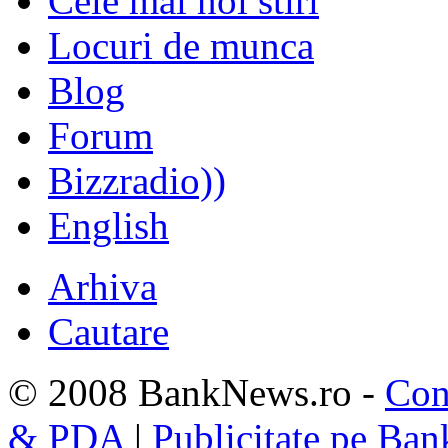
Cele mai noi stiri
Locuri de munca
Blog
Forum
Bizzradio))
English
Arhiva
Cautare
© 2008 BankNews.ro -
Con
& PDA
|
Publicitate pe Ba