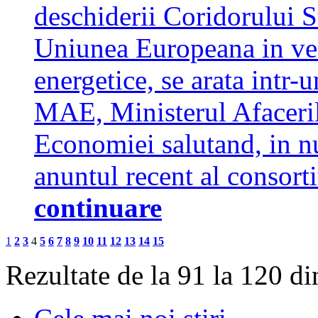
deschiderii Coridorului S
Uniunea Europeana in vede
energetice, se arata intr-
MAE, Ministerul Afaceril
Economiei salutand, in 
anuntul recent al consor
continuare
1
2
3
4
5
6
7
8
9
10
11
12
13
14
15
Rezultate de la 91 la 120 d