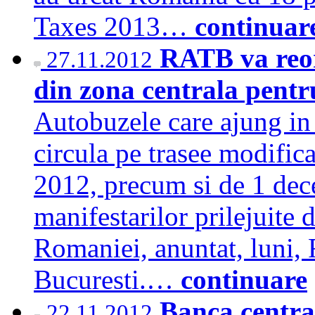
Taxes 2013…
continuar
RATB va reor
27.11.2012
din zona centrala pent
Autobuzele care ajung in 
circula pe trasee modifica
2012, precum si de 1 dece
manifestarilor prilejuite 
Romaniei, anuntat, luni,
Bucuresti.…
continuare
Banca central
22.11.2012