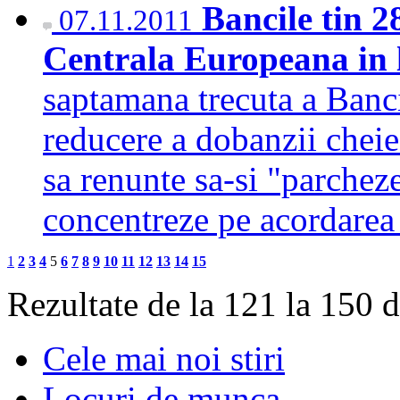
Bancile tin 2
07.11.2011
Centrala Europeana in l
saptamana trecuta a Banc
reducere a dobanzii chei
sa renunte sa-si "parcheze
concentreze pe acordarea
1
2
3
4
5
6
7
8
9
10
11
12
13
14
15
Rezultate de la 121 la 150 
Cele mai noi stiri
Locuri de munca