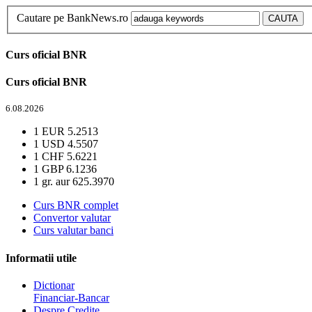
Cautare pe BankNews.ro
Curs oficial BNR
Curs oficial BNR
6.08.2026
1 EUR
5.2513
1 USD
4.5507
1 CHF
5.6221
1 GBP
6.1236
1 gr. aur
625.3970
Curs BNR complet
Convertor valutar
Curs valutar banci
Informatii utile
Dictionar
Financiar-Bancar
Despre Credite