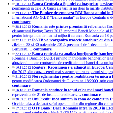
Banca Centrala a Spaniei va inaspri superviza
10.01.2013
permanenti in cele 16 banci ale tarii si nu doar la marile institu
The Banker desemneaza RBI Banca anului in Eu
29.11.2012
International AG (RBI) "Banca anului” in Europa Centrala si de E
continuare
Romania este printre premiantii reformelor fis
28.11.2012
clasamentul Paying Taxes 2013, raportul Bancii Mondiale, al IFC s
pentru intreprinderile mari si mijlocii au urcat Romania cu 18
RATB va reorganiza traseele autobuzelor din 
27.11.2012
zilele de 28 si 30 noiembrie 2012, precum si de 1 decembrie, in 
Bucuresti.…
continuare
Banca centrala va analiza ingrijorarile bancher
22.11.2012
Romana a Bancilor (ARB) privind ingrijorarile bancherilor legate
abuzive din toate contractele de credit ale unei banci daca un jud
Reuters: Recesiunea s-a adancit in Europa Cent
16.11.2012
din 2012, din cauza cererii mai scazute pentru exporturi si a pr
Noi reglementari pentru reabilitarea termica a 
31.10.2012
pentru modificarea Ordonantei de Guvern nr. 18/2009, prin care s
continuare
Romania conduce in topul celor mai mari banci
16.10.2012
reprezentata de 21 de institutii creditoare.…
continuare
UniCredit: Inca suntem in zona de confort in E
28.09.2012
Occidentala, a declarat seful operatiunilor din regiune din cad
OTP Bank: Daca Romania intra in 2013 in ERM2 p
17.09.2012
mecanismul ratelor de schimb 2 (ERM2), paritatea centrala la