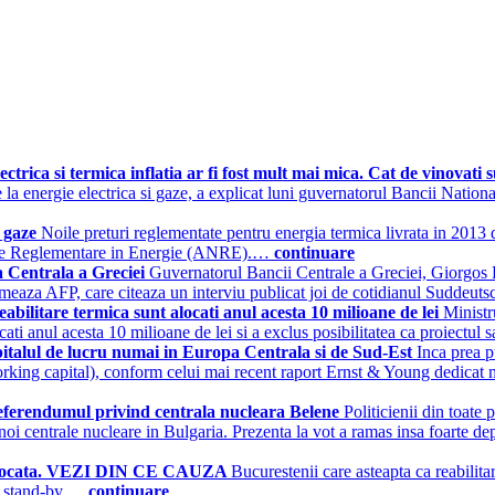
ctrica si termica inflatia ar fi fost mult mai mica. Cat de vinovati s
urile la energie electrica si gaze, a explicat luni guvernatorul Bancii Na
e gaze
Noile preturi reglementate pentru energia termica livrata in 2013 d
ale de Reglementare in Energie (ANRE).…
continuare
a Centrala a Greciei
Guvernatorul Bancii Centrale a Greciei, Giorgos 
rmeaza AFP, care citeaza un interviu publicat joi de cotidianul Suddeu
ilitare termica sunt alocati anul acesta 10 milioane de lei
Ministr
cati anul acesta 10 milioane de lei si a exclus posibilitatea ca proiectul
apitalul de lucru numai in Europa Centrala si de Sud-Est
Inca prea 
u (working capital), conform celui mai recent raport Ernst & Young dedica
t referendumul privind centrala nucleara Belene
Politicienii din toate 
 noi centrale nucleare in Bulgaria. Prezenta la vot a ramas insa foarte d
fie blocata. VEZI DIN CE CAUZA
Bucurestenii care asteapta ca reabilitar
in stand-by.…
continuare