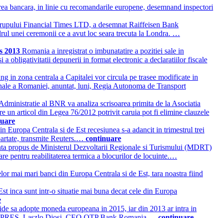
rea bancara, in linie cu recomandarile europene, desemnand inspectori
grupului Financial Times LTD, a desemnat Raiffeisen Bank
drul unei ceremonii ce a avut loc seara trecuta la Londra. …
es 2013
Romania a inregistrat o imbunatatire a pozitiei sale in
 obligativitatii depunerii in format electronic a declaratiilor fiscale
g in zona centrala a Capitalei vor circula pe trasee modificate in
tionale a Romaniei, anuntat, luni, Regia Autonoma de Transport
Administratie al BNR va analiza scrisoarea primita de la Asociatia
 un articol din Legea 76/2012 potrivit caruia pot fi elimine clauzele
nuare
din Europa Centrala si de Est recesiunea s-a adancit in trimestrul trei
epartate, transmite Reuters.…
continuare
nta propus de Ministerul Dezvoltarii Regionale si Turismului (MDRT)
re pentru reabilitaterea termica a blocurilor de locuinte.…
r mai mari banci din Europa Centrala si de Est, tara noastra fiind
st inca sunt intr-o situatie mai buna decat cele din Europa
e
e sa adopte moneda europeana in 2015, iar din 2013 ar intra in
tru AGERPRES, Laszlo Diosi, CEO OTP Bank Romania.…
continuare