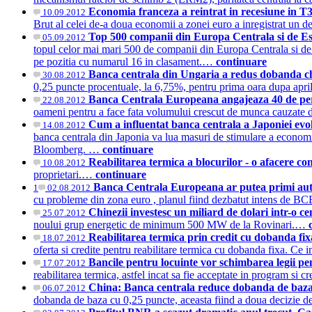
Economia franceza a reintrat in recesiune in T
10.09.2012
Brut al celei de-a doua economii a zonei euro a inregistrat un d
Top 500 companii din Europa Centrala si de Est:
05.09.2012
topul celor mai mari 500 de companii din Europa Centrala si de E
pe pozitia cu numarul 16 in clasament.…
continuare
Banca centrala din Ungaria a redus dobanda c
30.08.2012
0,25 puncte procentuale, la 6,75%, pentru prima oara dupa aprilie
Banca Centrala Europeana angajeaza 40 de perso
22.08.2012
oameni pentru a face fata volumului crescut de munca cauzate de
Cum a influentat banca centrala a Japoniei evo
14.08.2012
banca centrala din Japonia va lua masuri de stimulare a economie
Bloomberg. …
continuare
Reabilitarea termica a blocurilor - o afacere 
10.08.2012
proprietari.…
continuare
Banca Centrala Europeana ar putea primi auto
1
02.08.2012
cu probleme din zona euro , planul fiind dezbatut intens de BC
Chinezii investesc un miliard de dolari intr-o c
25.07.2012
noului grup energetic de minimum 500 MW de la Rovinari.…
Reabilitarea termica prin credit cu dobanda fixa
18.07.2012
oferta si credite pentru reabilitare termica cu dobanda fixa. Ce 
Bancile pentru locuinte vor schimbarea legii pe
17.07.2012
reabilitarea termica, astfel incat sa fie acceptate in program si
China: Banca centrala reduce dobanda de baza
06.07.2012
dobanda de baza cu 0,25 puncte, aceasta fiind a doua decizie d