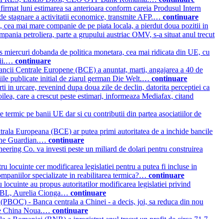
firmat luni estimarea sa anterioara conform careia Produsul Intern
e de stagnare a activitatii economice, transmite AFP.…
continuare
 cea mai mare companie de pe piata locala, a pierdut doua pozitii in
mpania petroliera, parte a grupului austriac OMV, s-a situat anul trecut
s miercuri dobanda de politica monetara, cea mai ridicata din UE, cu
stii.…
continuare
ancii Centrale Europene (BCE) a anuntat, marti, angajarea a 40 de
iile publicate initial de ziarul german Die Welt.…
continuare
i in urcare, revenind dupa doua zile de declin, datorita perceptiei ca
ilea, care a crescut peste estimari, informeaza Mediafax, citand
e termic pe banii UE dar si cu contributii din partea asociatiilor de
rala Europeana (BCE) ar putea primi autoritatea de a inchide bancile
c The Guardian.…
continuare
ing Co. va investi peste un miliard de dolari pentru construirea
u locuinte cer modificarea legislatiei pentru a putea fi incluse in
companiilor specializate in reabilitarea termica?…
continuare
 locuinte au propus autoritatilor modificarea legislatiei privind
ele RBL, Aurelia Cionga…
continuare
PBOC) - Banca centrala a Chinei - a decis, joi, sa reduca din nou
mite China Noua.…
continuare