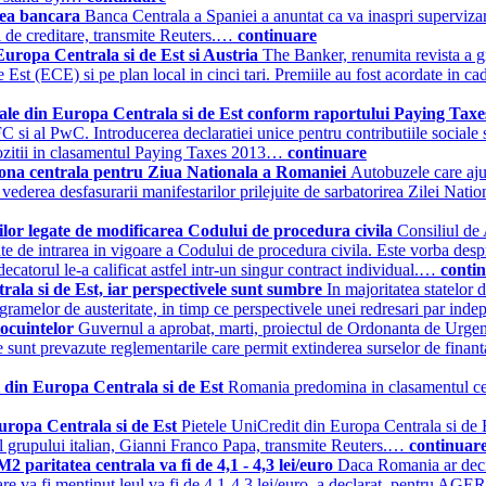
rea bancara
Banca Centrala a Spaniei a anuntat ca va inaspri superviza
tii de creditare, transmite Reuters.…
continuare
ropa Centrala si de Est si Austria
The Banker, renumita revista a 
st (ECE) si pe plan local in cinci tari. Premiile au fost acordate in ca
cale din Europa Centrala si de Est conform raportului Paying Tax
i al PwC. Introducerea declaratiei unice pentru contributiile sociale si a
 pozitii in clasamentul Paying Taxes 2013…
continuare
zona centrala pentru Ziua Nationala a Romaniei
Autobuzele care ajun
vederea desfasurarii manifestarilor prilejuite de sarbatorirea Zilei Na
ilor legate de modificarea Codului de procedura civila
Consiliul de 
 de intrarea in vigoare a Codului de procedura civila. Este vorba despre
ecatorul le-a calificat astfel intr-un singur contract individual.…
conti
rala si de Est, iar perspectivele sunt sumbre
In majoritatea statelor 
ogramelor de austeritate, in timp ce perspectivele unei redresari par ind
locuintelor
Guvernul a aprobat, marti, proiectul de Ordonanta de Urge
unt prevazute reglementarile care permit extinderea surselor de finanta
 din Europa Centrala si de Est
Romania predomina in clasamentul celo
uropa Centrala si de Est
Pietele UniCredit din Europa Centrala si de E
rul grupului italian, Gianni Franco Papa, transmite Reuters.…
continuar
aritatea centrala va fi de 4,1 - 4,3 lei/euro
Daca Romania ar decid
 care va fi mentinut leul va fi de 4,1-4,3 lei/euro, a declarat, pen