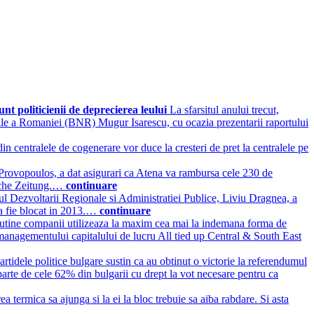
unt politicienii de deprecierea leului
La sfarsitul anului trecut,
tionale a Romaniei (BNR) Mugur Isarescu, cu ocazia prezentarii raportului
in centralele de cogenerare vor duce la cresteri de pret la centralele pe
Provopoulos, a dat asigurari ca Atena va rambursa cele 230 de
tsche Zeitung.…
continuare
ul Dezvoltarii Regionale si Administratiei Publice, Liviu Dragnea, a
 sa fie blocat in 2013.…
continuare
putine companii utilizeaza la maxim cea mai la indemana forma de
t managementului capitalului de lucru All tied up Central & South East
partidele politice bulgare sustin ca au obtinut o victorie la referendumul
eparte de cele 62% din bulgarii cu drept la vot necesare pentru ca
ea termica sa ajunga si la ei la bloc trebuie sa aiba rabdare. Si asta