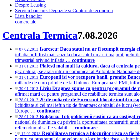
Despre Leasing
Servicii bancare: Depozite si Conturi de economii
Lista bancilor
comerciale
Centrala Termica
7.08.2026
Isarescu: Daca statul nu ar fi scumpit energia ele
07.02.2013
inflatia ar fi fost mai scazuta daca statul nu ar fi majorat pret
trimestrial privind inflatia.…
continuare
Platesti mai mult la caldura, daca ai centrala p
31.01.2013
gaz natural, se arata intr-un comunicat al Autoritatii Nation
Europenii isi vor recupera banii, promite Banc
31.01.2013
miliarde de euro primite de la Uniunea Europeana si FMI, info
Liviu Dragnea spune ca pentru programul de reab
30.01.2013
afirmat marti ca pentru programul de reabilitare termica sunt alo
20 de miliarde de Euro sunt blocate inutil in c
28.01.2013
lichiditate si cel mai ieftin tip de finantare: capitalul de lucr
Europe.…
continuare
Bulgaria: Toti politicienii sustin ca au castiga
28.01.2013
national de duminica cu privire la oportunitatea construirii unei
referendumul sa fie valabil.…
continuare
Reabilitarea termica a blocurilor risca sa 
1
17.01.2013
pentru ca programul de anvelopare a locuintelor risca sa intre 