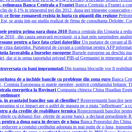
3, estimeaza Banca Centrala a Frantei
Banca Centrala a Frantei a con
eclin de 0,1% in trimestrul trei din 2012, dupa trei trimestre consecutiv
 ce firme romanesti rezista in lupta cu gigantii din regiune
Petrom,
st, se arata intr-un studiu realizat de firma de consultanta Deloitte. Co
heie pentru prima oara dupa 2010
Banca centrala din Ungaria a redu
 2010 , din cauza agravarii recesiunii, si a luat prin surprindere anali
ane pentru a face fata crizei datoriilor
Un purtator de cuvant al B
 criza datoriilor. Purtatorul de cuvant a confirmat pentru AFP informat
lutia favorabila a burselor europene
Bursele europene au deschis mart
i, dar si in urma raportului privind PIB-ul Germaniei in trimestrul al do
controversata cu bani imprumutati
Din toamna blocurile vor fi reabilitat
ritatea de a inchide bancile cu probleme din zona euro
Banca Cent
E, Comisia Europeana si statele membre, potrivit cotidianului britani
entrala energetica la Rovinari
Compania chineza China Huadian Engineer
continuare
, in avantajul bancilor sau al clientilor?
Reprezentantii bancilor pentr
inseamna si ce impact are o astfel de masura pe o piata "infloritoare" a 
ntru a da credite de reabilitare termica
Reprezentantii bancilor pentru
 creditele cu dobanzi fixe, oferite de aceste banci, a declarat presedint
 pentru a doua oara in decurs de o luna
Banca Poporului din China (
e reducere a costului creditului adoptata in mai putin de o luna, trans