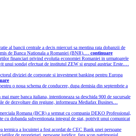
atie al bancii centrale a decis miercuri sa mentina rata dobanzii de
t transmis de Banca Nationala a Romaniei (BNR).…
continuare
rtilor financiari privind evolutia economiei Romaniei in urmatoarele
it unui sondaj efectuat de institutul ZEW si grupul austriac Erste.…
ectorul diviziei de corporate si investment banking pentru Europa
nuare
vi pentru o noua schema de conducere, dupa demisia din septembrie a
 mai mare banca italiana, intentioneaza sa deschida 900 de sucursale
tatile de dezvoltare din regiune, informeaza Mediafax Busines…
erciala Romana (BCR) a semnat cu compania DEKO Professional,
te cu dobanda subventionata integral de stat, potrivit unui comunicat
area termica a locuintei a fost acordat de CEC Bank unei persoane
ciatiilor de proprietari, persoane juridice, fara scop patrimonial.