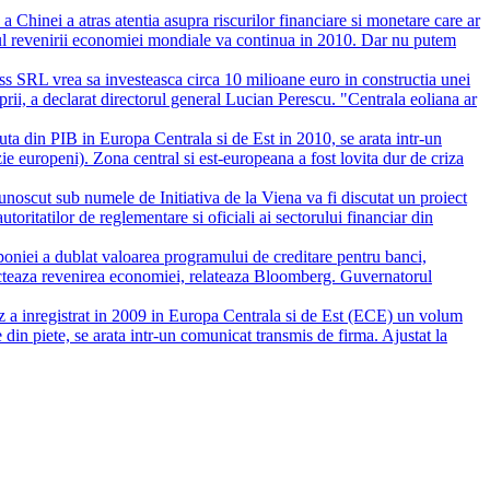
a Chinei a atras atentia asupra riscurilor financiare si monetare care ar
tmul revenirii economiei mondiale va continua in 2010. Dar nu putem
SRL vrea sa investeasca circa 10 milioane euro in constructia unei
rii, a declarat directorul general Lucian Perescu. "Centrala eoliana ar
ta din PIB in Europa Centrala si de Est in 2010, se arata intr-un
e europeni). Zona central si est-europeana a fost lovita dur de criza
noscut sub numele de Initiativa de la Viena va fi discutat un proiect
toritatilor de reglementare si oficiali ai sectorului financiar din
poniei a dublat valoarea programului de creditare pentru banci,
afecteaza revenirea economiei, relateaza Bloomberg. Guvernatorul
z a inregistrat in 2009 in Europa Centrala si de Est (ECE) un volum
e din piete, se arata intr-un comunicat transmis de firma. Ajustat la