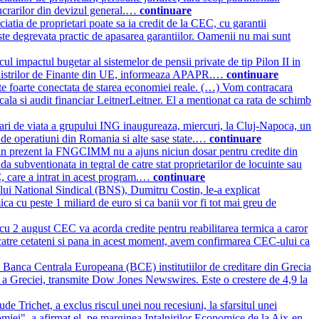
ucrarilor din devizul general.…
continuare
ociatia de proprietari poate sa ia credit de la CEC, cu garantii
te degrevata practic de apasarea garantiilor. Oamenii nu mai sunt
l impactul bugetar al sistemelor de pensii private de tip Pilon II in
iul Ministrilor de Finante din UE, informeaza APAPR.…
continuare
e foarte conectata de starea economiei reale. (…) Vom contracara
scala si audit financiar LeitnerLeitner. El a mentionat ca rata de schimb
ari de viata a grupului ING inaugureaza, miercuri, la Cluj-Napoca, un
si de operatiuni din Romania si alte sase state.…
continuare
a in prezent la FNGCIMM nu a ajuns niciun dosar pentru credite din
ubventionata in tegral de catre stat proprietarilor de locuinte sau
EC, care a intrat in acest program.…
continuare
lui National Sindical (BNS), Dumitru Costin, le-a explicat
ca cu peste 1 miliard de euro si ca banii vor fi tot mai greu de
cu 2 august CEC va acorda credite pentru reabilitarea termica a caror
e catre cetateni si pana in acest moment, avem confirmarea CEC-ului ca
 Banca Centrala Europeana (BCE) institutiilor de creditare din Grecia
rala a Greciei, transmite Dow Jones Newswires. Este o crestere de 4,9 la
 Trichet, a exclus riscul unei nou recesiuni, la sfarsitul unei
nomiei", a afirmat el, pe marginea Intalnirilor Economice de la Aix-en-