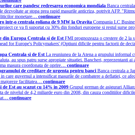
continuare
scurilor care pandesc redresarea economica mondiala
Banca centrala 
ile dezvoltate ar stopa prea rapid masurile anticriza, potrivit AFP. "Ri
politicilor monetare…
continuare
ro intr-o centrala eoliana de 9 MW la Oravita
Compania LC Business 
roiect ce va fi suportat cu 30% din fonduri europene si restul surse prop
le din Europa Centrala si de Est
FMI prognozeaza o crestere de 2 la su
ad for Europe's Policymakers' (Optiuni dificile pentru factorii de decizi
ropa Centrala si de Est
La reuniunea de la Atena a grupului informal cu
uta, au spus patru surse apropiate situatiei. Bancheri, reprezentanti ai au
 prima masura coordonata de oprire…
continuare
rogramului de creditare de urgenta pentru banci
Banca centrala a Ja
l in care guvernul a intensificat masurile de combatere a deflatiei, ce 
a majoreze facilitatea…
continuare
si de Est au scazut cu 14% in 2009
Grupul german de asigurari Allian
ta de nivelul de 4,2 miliarde euro din 2008, din cauza conditiilor dificil
rcat…
continuare