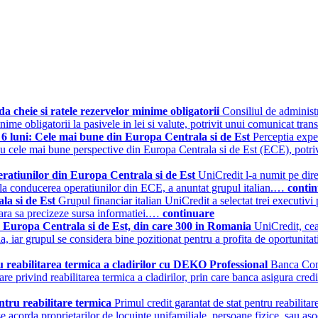
cheie si ratele rezervelor minime obligatorii
Consiliul de administr
inime obligatorii la pasivele in lei si valute, potrivit unui comunica
 6 luni: Cele mai bune din Europa Centrala si de Est
Perceptia expe
u cele mai bune perspective din Europa Centrala si de Est (ECE), potriv
ratiunilor din Europa Centrala si de Est
UniCredit l-a numit pe dir
la conducerea operatiunilor din ECE, a anuntat grupul italian.…
conti
la si de Est
Grupul financiar italian UniCredit a selectat trei executi
fara sa precizeze sursa informatiei.…
continuare
n Europa Centrala si de Est, din care 300 in Romania
UniCredit, cea
, iar grupul se considera bine pozitionat pentru a profita de oportuni
 reabilitarea termica a cladirilor cu DEKO Professional
Banca Com
privind reabilitarea termica a cladirilor, prin care banca asigura credi
tru reabilitare termica
Primul credit garantat de stat pentru reabilit
 se acorda proprietarilor de locuinte unifamiliale, persoane fizice, sau aso