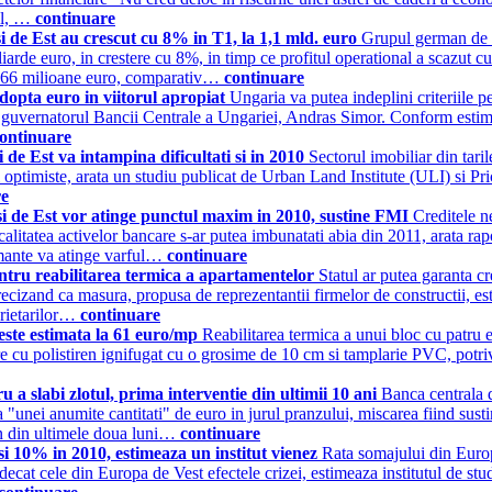
ial, …
continuare
i de Est au crescut cu 8% in T1, la 1,1 mld. euro
Grupul german de as
arde euro, in crestere cu 8%, in timp ce profitul operational a scazut cu
 la 66 milioane euro, comparativ…
continuare
opta euro in viitorul apropiat
Ungaria va putea indeplini criteriile p
rat guvernatorul Bancii Centrale a Ungariei, Andras Simor. Conform estim
ontinuare
de Est va intampina dificultati si in 2010
Sectorul imobiliar din tari
mai optimiste, arata un studiu publicat de Urban Land Institute (ULI) si
re
i de Est vor atinge punctul maxim in 2010, sustine FMI
Creditele n
 calitatea activelor bancare s-ar putea imbunatati abia din 2011, arata ra
rmante va atinge varful…
continuare
entru reabilitarea termica a apartamentelor
Statul ar putea garanta cr
precizand ca masura, propusa de reprezentantii firmelor de constructii, 
prietarilor…
continuare
 este estimata la 61 euro/mp
Reabilitarea termica a unui bloc cu patru 
are cu polistiren ignifugat cu o grosime de 10 cm si tamplarie PVC, potri
a slabi zlotul, prima interventie din ultimii 10 ani
Banca centrala d
 "unei anumite cantitati" de euro in jurul pranzului, miscarea fiind sust
in din ultimele doua luni…
continuare
i 10% in 2010, estimeaza un institut vienez
Rata somajului din Euro
ziu decat cele din Europa de Vest efectele crizei, estimeaza institutul d