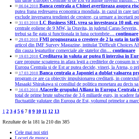
din tarile Europei Centrale si de Est va atinge nivelul maxim…
Banca centrala a Chinei avertizeaza asupra ri
06.04.2010
putea frana redresarea economica mondiala, in cazul in care tar
exclude inversarea tendintei de crestere, ca urmare a incetarii 
LC Business SRL vrea sa investeasca 10 mil. eu
31.03.2010
centrale eoliene de 9 MW, la Oravita, in judetul Caras-Severin, p
trebui sa fie gata si functionala in luna octombrie…
continuare
FMI prognozeaza o crestere de 2 la suta in tari
29.03.2010
articol din IMF Survey Magazine, intitulat 'Difficult Choices Ahe
din cauza legaturilor comerciale ale statelor din…
continuare
Creditarea in valuta ar putea fi interzisa in Eu
19.03.2010
care propune scoaterea in afara legii a creditelor de consum in val
Europa Centrala si de Est ar putea decide, vineri, la Atena, o
Banca centrala a Japoniei a dublat valoarea p
17.03.2010
program ce are ca obiectiv impulsionarea creditarii, in contextu
Masaaki Shirakawa si consiliul de politica monetara au decis s
Afacerile grupului Allianz in Europa Centrala 
16.03.2010
total de prime brute subscrise de 3,6 miliarde euro, in scadere fa
fluctuatiile valutare din Europa de Est, volumul primelor a ma
1
2
3
4
5
6
7
8
9
10
11
12
13
Rezultate de la 181 la 210 din 385
Cele mai noi stiri
Locuri de munca