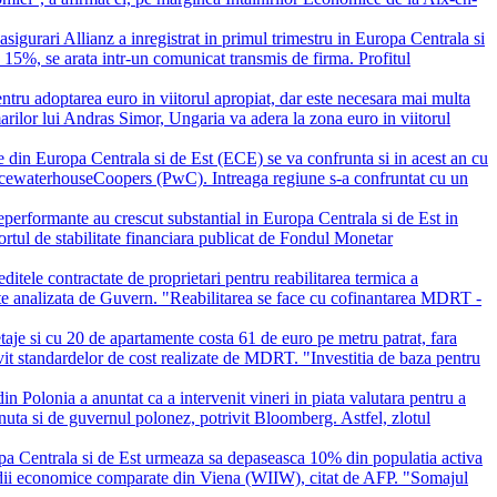
igurari Allianz a inregistrat in primul trimestru in Europa Centrala si
 15%, se arata intr-un comunicat transmis de firma. Profitul
entru adoptarea euro in viitorul apropiat, dar este necesara mai multa
arilor lui Andras Simor, Ungaria va adera la zona euro in viitorul
le din Europa Centrala si de Est (ECE) se va confrunta si in acest an cu
 PricewaterhouseCoopers (PwC). Intreaga regiune s-a confruntat cu un
eperformante au crescut substantial in Europa Centrala si de Est in
portul de stabilitate financiara publicat de Fondul Monetar
editele contractate de proprietari pentru reabilitarea termica a
este analizata de Guvern. "Reabilitarea se face cu cofinantarea MDRT -
etaje si cu 20 de apartamente costa 61 de euro pe metru patrat, fara
vit standardelor de cost realizate de MDRT. "Investitia de baza pentru
in Polonia a anuntat ca a intervenit vineri in piata valutara pentru a
inuta si de guvernul polonez, potrivit Bloomberg. Astfel, zlotul
pa Centrala si de Est urmeaza sa depaseasca 10% din populatia activa
e studii economice comparate din Viena (WIIW), citat de AFP. "Somajul