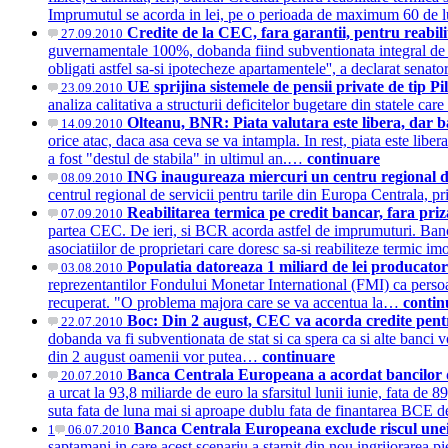
Imprumutul se acorda in lei, pe o perioada de maximum 60 de l
Credite de la CEC, fara garantii, pentru reabil
27.09.2010
guvernamentale 100%, dobanda fiind subventionata integral de st
obligati astfel sa-si ipotecheze apartamentele'', a declarat senat
UE sprijina sistemele de pensii private de tip P
23.09.2010
analiza calitativa a structurii deficitelor bugetare din statele 
Olteanu, BNR: Piata valutara este libera, dar 
14.09.2010
orice atac, daca asa ceva se va intampla. In rest, piata este lib
a fost "destul de stabila" in ultimul an.…
continuare
ING inaugureaza miercuri un centru regional d
08.09.2010
centrul regional de servicii pentru tarile din Europa Centrala, p
Reabilitarea termica pe credit bancar, fara priz
07.09.2010
partea CEC. De ieri, si BCR acorda astfel de imprumuturi. Banc
asociatiilor de proprietari care doresc sa-si reabiliteze termic 
Populatia datoreaza 1 miliard de lei producator
03.08.2010
reprezentantilor Fondului Monetar International (FMI) ca persoane
recuperat. "O problema majora care se va accentua la…
contin
Boc: Din 2 august, CEC va acorda credite pent
22.07.2010
dobanda va fi subventionata de stat si ca spera ca si alte banci
din 2 august oamenii vor putea…
continuare
Banca Centrala Europeana a acordat bancilor d
20.07.2010
a urcat la 93,8 miliarde de euro la sfarsitul lunii iunie, fata d
suta fata de luna mai si aproape dublu fata de finantarea BCE
Banca Centrala Europeana exclude riscul unei
1
06.07.2010
saptamani in care acest scenariu a starnit din nou ingrijorarea p