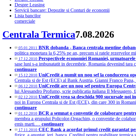
Despre Leasing
Servicii bancare: Depozite si Conturi de economii
Lista bancilor
comerciale
Centrala Termica
7.08.2026
BNR dobanda - Banca centrala mentine dobanda 
05.01.2011
politica monetara la 6,25% pe an, precum si ratele rezervelor m
Perspectivele economiei Romaniei, urmatoarele
17.12.2010
sase luni s-a imbunatatit in decembrie, Romania devenind tara c
continuare
UniCredit a numit un nou sef la conducerea ope
15.12.2010
Centrala si de Est (ECE) al Bank Austria, Gianni Franco Papa, 
UniCredit are un nou sef pentru Europa Centra
06.12.2010
lui Alessandro Profumo, scrie publicatia italiana Il Messagero, 
UniCredit vrea sa deschida 900 sucursale noi i
02.12.2010
noi in Europa Centrala si de Est (ECE), din care 300 in Romania
continuare
BCR a semnat o conventie de colaborare pentru
01.12.2010
membra a grupului Policolor-Orgachim, o conventie de colaborare 
emis marti.…
continuare
CEC Bank a acordat primul credit garantat pen
17.11.2010
fizice, a anuntat, ieri, banca. Creditul pentru reabilitare termica