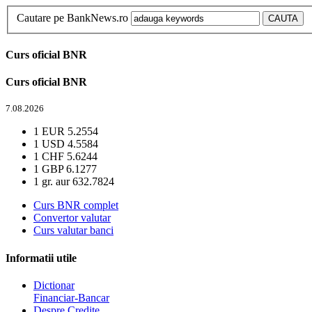
Cautare pe BankNews.ro
Curs oficial BNR
Curs oficial BNR
7.08.2026
1 EUR
5.2554
1 USD
4.5584
1 CHF
5.6244
1 GBP
6.1277
1 gr. aur
632.7824
Curs BNR complet
Convertor valutar
Curs valutar banci
Informatii utile
Dictionar
Financiar-Bancar
Despre Credite