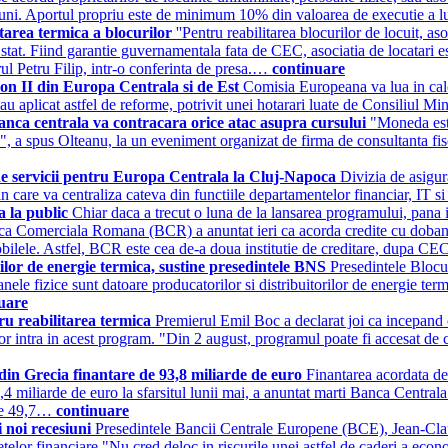
uni. Aportul propriu este de minimum 10% din valoarea de executie a l
itarea termica a blocurilor
''Pentru reabilitarea blocurilor de locuit, as
at. Fiind garantie guvernamentala fata de CEC, asociatia de locatari es
orul Petru Filip, intr-o conferinta de presa.…
continuare
ilon II din Europa Centrala si de Est
Comisia Europeana va lua in calcu
care au aplicat astfel de reforme, potrivit unei hotarari luate de Consil
banca centrala va contracara orice atac asupra cursului
"Moneda est
era", a spus Olteanu, la un eveniment organizat de firma de consultanta fi
e servicii pentru Europa Centrala la Cluj-Napoca
Divizia de asigur
rin care va centraliza cateva din functiile departamentelor financiar, IT 
a la public
Chiar daca a trecut o luna de la lansarea programului, pan
a Comerciala Romana (BCR) a anuntat ieri ca acorda credite cu dobanda s
imobilele. Astfel, BCR este cea de-a doua institutie de creditare, dupa C
ilor de energie termica, sustine presedintele BNS
Presedintele Blocu
le fizice sunt datoare producatorilor si distribuitorilor de energie termi
uare
ru reabilitarea termica
Premierul Emil Boc a declarat joi ca incepand 
 vor intra in acest program. "Din 2 august, programul poate fi accesat d
in Grecia finantare de 93,8 miliarde de euro
Finantarea acordata de
e 89,4 miliarde de euro la sfarsitul lunii mai, a anuntat marti Banca Cent
 de 49,7…
continuare
 noi recesiuni
Presedintele Bancii Centrale Europene (BCE), Jean-Claude
ietelor financiare "Nu cred deloc in riscurile unei astfel de caderi a eco