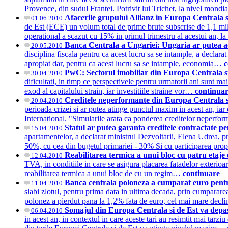
Provence, din sudul Frantei. Potrivit lui Trichet, la nivel mond
Afacerile grupului Allianz in Europa Centrala s
01.06.2010
de Est (ECE) un volum total de prime brute subscrise de 1,1 mili
operational a scazut cu 15% in primul trimestru al acestui an,
Banca Centrala a Ungariei: Ungaria ar putea ad
20.05.2010
disciplina fiscala pentru ca acest lucru sa se intample, a decla
apropiat dar, pentru ca acest lucru sa se intample, economia…
c
PwC: Sectorul imobiliar din Europa Centrala si 
30.04.2010
dificultati, in timp ce perspectivele pentru urmatorii ani sunt 
exod al capitalului strain, iar investitiile straine vor…
continua
Creditele neperformante din Europa Centrala s
20.04.2010
perioada crizei si ar putea atinge punctul maxim in acest an, iar
International. "Simularile arata ca ponderea creditelor neperfo
Statul ar putea garanta creditele contractate p
15.04.2010
apartamentelor, a declarat ministrul Dezvoltarii, Elena Udrea, 
50%, cu cea din bugetul primariei - 30% Si cu participarea pro
Reabilitarea termica a unui bloc cu patru etaje
12.04.2010
TVA, in conditiile in care se asigura placarea fatadelor exterio
reabilitarea termica a unui bloc de cu un regim…
continuare
Banca centrala poloneza a cumparat euro pentru 
11.04.2010
slabi zlotul, pentru prima data in ultima decada, prin cumpararea
polonez a pierdut pana la 1,2% fata de euro, cel mai mare decl
Somajul din Europa Centrala si de Est va depas
06.04.2010
in acest an, in contextul in care aceste tari au resimtit mai tar