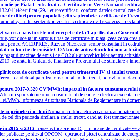
 iulie pe Piata Centralizata a Certificatelor Verzi
Numarul certifica
e 132,04 lei/certificat (29,4 euro/certificat), conform datelor centrali
une de titluri pentru populatie; din septembrie, certificate de Trez
l lunii iulie, iar din septembrie vor fi si certificate de Trezorerie, a dec
rzi va crea haos in sistemul energetic de la 1 aprilie, daca Guvernu
rilie, vor duce la un surplus urias de certificate in piata, ceea ce va cr
clarat, pentru AGERPRES, Razvan Nicolescu, senior consultant in cadrul 
data in functie de emisiile CO2/km ale autovehiculului nou achiziti
duce praguri maxime de emisii de CO2 ale autovehiculelor pentru achizit
9, se arata in Ghidul de finantare a Programului de stimulare a innoiri
init cota de certificate verzi pentru trimestrul IV al anului trecut
i aferenta celui de-al patrulea trimestru al anului trecut, potrivit unui
erzi pentru 2017-0,320 CV/MWh; impactul in factura consumatorului
MWh, corespunzatoare unui consum final de energie electrica exceptat de l
43,7 lei/MWh, informeaza Autoritatea Nationala de Reglementare in do
e in primele cinci luni
Numarul certificatelor verzi tranzactionate in p
ata de cel din perioada similara a anului trecut, cand au fost tranzactiona
e in 2015 si 2016
Transelectrica a emis 15,1 milioane de certificate ver
datelor publicate pe site-ul OPCOM, operatorul pietei centralizate de ener
 in primele doua luni
Numarul certificatelor verzi tranzactionate in pr