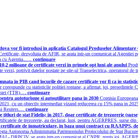
ova vor fi introdusi in aplicatia Catalogul Produselor Alimentare 
Certificate, dezvoltata de AFIR, se arata intr-un comunicat al Agentiei
ala cu Agentia...…
continuare
0,2 milioane de certificate verzi in primele opt luni ale anului
Produ
e verzi, potrivit datelor postate pe site-ul Transelectrica, operatorul de 
ta in PIB cand locurile de cazare certificate vor fi ca in statistic
 vor corespunde cu statisticile politiei romane, a afirmat, joi, presedint
maniei (TTR).…
continuare
entru autoturisme si autoutilitare pana in 2030
Comisia Europeana 
u 2021, cu un obiectiv intermediar vizand reducerea cu 15% pana in 2025
 si Reuters.…
continuare
itluri de stat Fidelis; in 2017, doar certificate de trezorerie (surs
rtificatele de trezorerie, au declarat, luni, pentru AGERPRES, surse din 
certificate de inmatriculare, in baza unui contract cu RAAPPS, de
egia Autonoma Administratia Patrimoniului Protocolului de Stat Bucurest
ntru MAI - DRPCIV, se arata intr-un comunicat al CNPR, remis joi, A