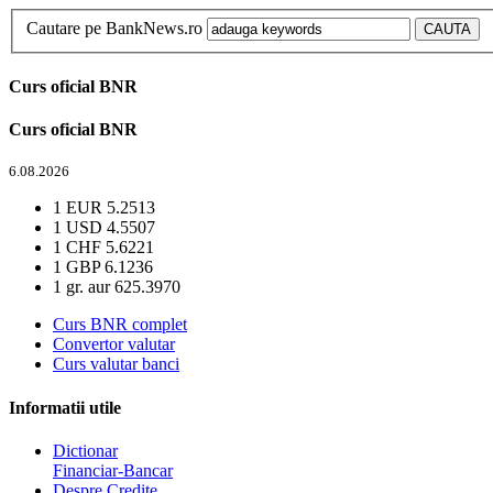
Cautare pe BankNews.ro
Curs oficial BNR
Curs oficial BNR
6.08.2026
1 EUR
5.2513
1 USD
4.5507
1 CHF
5.6221
1 GBP
6.1236
1 gr. aur
625.3970
Curs BNR complet
Convertor valutar
Curs valutar banci
Informatii utile
Dictionar
Financiar-Bancar
Despre Credite