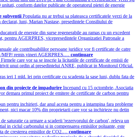
0 unitati, conform datelor publicate de operatorul pietei de energie
ne subventii
Populatia nu ar trebui sa plateasca certificatele verzi de la
a declarat, luni, Marian Nastase, presedintele Consiliului de
ducatorii de energie din surse regenerabile au ramas cu un excedent
larat, pentru AGERPRES, vicepresedintele Organizatiei Patronale a
anuale ale contribuabililor persoane juridice vor fi certificate de catre
ublice /MFP/ remis vineri AGERPRES.…
continuare
i
Firmele care vor sa se inscrie la licitatiile de certificate de emisii de
rivit unui ordin al presedintelui ANRE, publicat in Monitorul Oficial.
ras ieri 1 mld. lei prin certificate cu scadenta la sase luni, dublu fata de
bon din proiecte de impadurire
Incepand cu 15 octombrie, Asociatia
or demara primul proiect de emitere de certificate de carbon pentru
 pentru inchirieri, dar anul acesta pentru a intampina fara probleme
moment, nici macar 10% din proprietarii care vor sa inchirieze nu detin
de saturatie ca urmare a scaderii 'rezervorului de carbon', releva un
ial in ciclul carbonului si in compensarea emisiilor poluante, este
otita de cresterea emisiilor de CO2.…
continuare