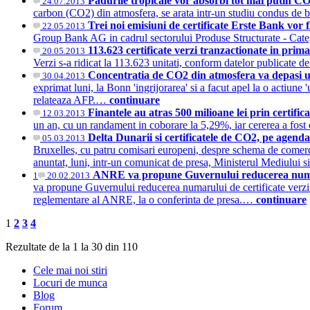
Padurile tropicale vor absorbi tot mai putin C
24.07.2013
carbon (CO2) din atmosfera, se arata intr-un studiu condus de b
Trei noi emisiuni de certificate Erste Bank vor
22.05.2013
Group Bank AG in cadrul sectorului Produse Structurate - C
113.623 certificate verzi tranzactionate in pr
20.05.2013
Verzi s-a ridicat la 113.623 unitati, conform datelor publicat
Concentratia de CO2 din atmosfera va depasi u
30.04.2013
exprimat luni, la Bonn 'ingrijorarea' si a facut apel la o actiune
relateaza AFP.…
continuare
Finantele au atras 500 milioane lei prin certif
12.03.2013
un an, cu un randament in coborare la 5,29%, iar cererea a fost
Delta Dunarii si certificatele de CO2, pe agend
05.03.2013
Bruxelles, cu patru comisari europeni, despre schema de comercial
anuntat, luni, intr-un comunicat de presa, Ministerul Mediulu
ANRE va propune Guvernului reducerea numarul
1
20.02.2013
va propune Guvernului reducerea numarului de certificate verzi 
reglementare al ANRE, la o conferinta de presa.…
continuare
1
2
3
4
Rezultate de la 1 la 30 din 110
Cele mai noi stiri
Locuri de munca
Blog
Forum