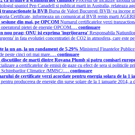
O2 ca urmare a schimbarilor climatice
Procesul de incalzire globala d
iologul spaniol Pep Canadell si publicat marti in Australia, relateaza 
 fi tranzactionate la BVB
Bursa de Valori Bucuresti /BVB/ va incepe mier
ategoria Certificate, informeaza un comunicat al BVB remis marti AG
ima sesiune din mai, pe OPCOM
Numarul certificatelor verzi tranzaction
e de operatorul pietei de energie OPCOM.…
continuare
n nou prag; ONU isi exprima 'ingrijorarea'
Responsabila Natiunilor 
 'urgenta' in fata evolutiei concentratiei de CO2 in atmosfera, care este 
icate la un an, la un randament de 5,29%
Ministerul Finantelor Publice
 de peste cinci ori mai mare.…
continuare
a discutiilor de marti dintre Rovana Plumb si patru comisari europ
izare a certificatelor de emisii de gaze cu efect de sera si politicile pr
i si Schimbarilor Climatice /MMSC/.…
continuare
ui de certificate verzi acordate pentru energia solara de la 1 i
pentru producerea de energie din surse solare de la 1 ianuarie 2014, a