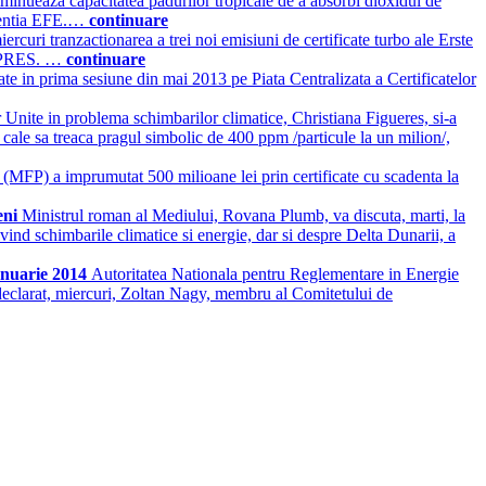
iminueaza capacitatea padurilor tropicale de a absorbi dioxidul de
agentia EFE.…
continuare
curi tranzactionarea a trei noi emisiuni de certificate turbo ale Erste
ERPRES. …
continuare
ate in prima sesiune din mai 2013 pe Piata Centralizata a Certificatelor
Unite in problema schimbarilor climatice, Christiana Figueres, si-a
pe cale sa treaca pragul simbolic de 400 ppm /particule la un milion/,
 (MFP) a imprumutat 500 milioane lei prin certificate cu scadenta la
eni
Ministrul roman al Mediului, Rovana Plumb, va discuta, marti, la
ivind schimbarile climatice si energie, dar si despre Delta Dunarii, a
anuarie 2014
Autoritatea Nationala pentru Reglementare in Energie
 declarat, miercuri, Zoltan Nagy, membru al Comitetului de