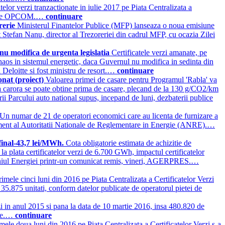
telor verzi tranzactionate in iulie 2017 pe Piata Centralizata a
zate de OPCOM.…
continuare
orerie
Ministerul Finantelor Publice (MFP) lanseaza o noua emisiune
larat Stefan Nanu, director al Trezoreriei din cadrul MFP, cu ocazia Zilei
l nu modifica de urgenta legislatia
Certificatele verzi amanate, pe
ea haos in sistemul energetic, daca Guvernul nu modifica in sedinta din
Deloitte si fost ministru de resort.…
continuare
onat (proiect)
Valoarea primei de casare pentru Programul 'Rabla' va
ia carora se poate obtine prima de casare, plecand de la 130 g/CO2/km
i Parcului auto national supus, incepand de luni, dezbaterii publice
Un numar de 21 de operatori economici care au licenta de furnizare a
 document al Autoritatii Nationale de Reglementare in Energie (ANRE).…
 final-43,7 lei/MWh.
Cota obligatorie estimata de achizitie de
a plata certificatelor verzi de 6.700 GWh, impactul certificatelor
meniul Energiei printr-un comunicat remis, vineri, AGERPRES.…
rimele cinci luni din 2016 pe Piata Centralizata a Certificatelor Verzi
te 35.875 unitati, conform datelor publicate de operatorul pietei de
zi in anul 2015 si pana la data de 10 martie 2016, insa 480.820 de
gie.…
continuare
imele doua luni din 2016 pe Piata Centralizata a Certificatelor Verzi s-a