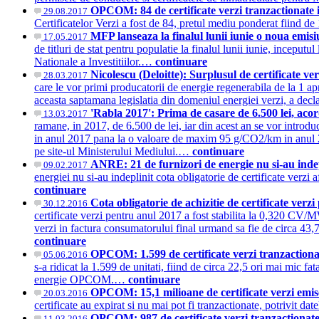
OPCOM: 84 de certificate verzi tranzactionate in
29.08.2017
Certificatelor Verzi a fost de 84, pretul mediu ponderat fiind d
MFP lanseaza la finalul lunii iunie o noua emisi
17.05.2017
de titluri de stat pentru populatie la finalul lunii iunie, inceputu
Nationale a Investitiilor.…
continuare
Nicolescu (Deloitte): Surplusul de certificate ve
28.03.2017
care le vor primi producatorii de energie regenerabila de la 1 ap
aceasta saptamana legislatia din domeniul energiei verzi, a de
'Rabla 2017': Prima de casare de 6.500 lei, acor
13.03.2017
ramane, in 2017, de 6.500 de lei, iar din acest an se vor intro
in anul 2017 pana la o valoare de maxim 95 g/CO2/km in anul 201
pe site-ul Ministerului Mediului.…
continuare
ANRE: 21 de furnizori de energie nu si-au indepl
09.02.2017
energiei nu si-au indeplinit cota obligatorie de certificate verz
continuare
Cota obligatorie de achizitie de certificate v
30.12.2016
certificate verzi pentru anul 2017 a fost stabilita la 0,320 CV/
verzi in factura consumatorului final urmand sa fie de circa 
continuare
OPCOM: 1.599 de certificate verzi tranzactionat
05.06.2016
s-a ridicat la 1.599 de unitati, fiind de circa 22,5 ori mai mic f
energie OPCOM.…
continuare
OPCOM: 15,1 milioane de certificate verzi emis
20.03.2016
certificate au expirat si nu mai pot fi tranzactionate, potrivit 
OPCOM: 987 de certificate verzi tranzactionate
11.03.2016