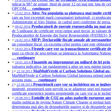
ridicat la 987 de unitati, fiind de peste 12 ori mai mic fata de c
OPCOM.…
continuare
Alro: Nu populatia sa plateasca mai multe certi
15.02.2016
care au fost exceptati marii consumatori industriali, ci producat
Administratie al Alro Slatina, in cadrul unei conferinte de pre
Producatorii de energie regenerabila nu mai au 
09.02.2016
de 5 milioane de certificate verzi emise anul trecut, in valoar
Producatorilor de Energie din Surse Regenerabile (PATRES),
MFP: Declaratiile fiscale anuale ale persoanelor 
24.02.2014
un consultant fiscal, cu exceptia celor pentru care este oblig
Firmele care vor sa tranzactioneze certificate d
18.02.2014
gaze cu efecte de sera trebuie sa plateasca la Autoritatea Nati
…
continuare
Finantele au imprumutat un miliard de lei prin 
10.01.2014
valoarea indicativa, iar randamentul a atins un nou minim ist
MaiMultVerde si Carbon Solutions Global au s
1
22.10.2013
MaiMultVerde si Carbon Solutions Global lanseaza primul parten
aceasta piata. …
continuare
Proprietarii care vor sa inchirieze nu se inghes
1
22.08.2013
studentii, proprietarii sunt nevoiti sa se adapteze unei noi masur
certificate energetice pentru proprietatile pe care vor sa le inc
Emisiile de CO2 au adus padurile europene apr
20.08.2013
studiu publicat de revista Nature Climate Change si preluat luni 
determinata mai ales de despaduririle masive si de dezastrele na