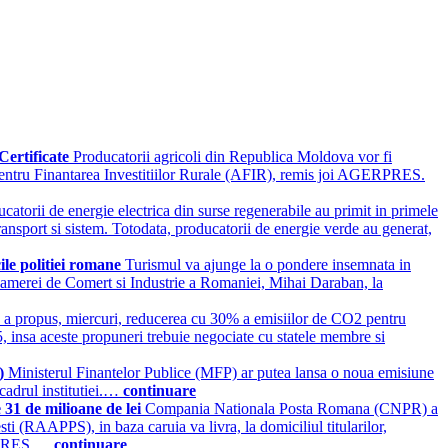
Certificate
Producatorii agricoli din Republica Moldova vor fi
 pentru Finantarea Investitiilor Rurale (AFIR), remis joi AGERPRES.
catorii de energie electrica din surse regenerabile au primit in primele
transport si sistem. Totodata, producatorii de energie verde au generat,
ile politiei romane
Turismul va ajunge la o pondere insemnata in
ele Camerei de Comert si Industrie a Romaniei, Mihai Daraban, la
a propus, miercuri, reducerea cu 30% a emisiilor de CO2 pentru
, insa aceste propuneri trebuie negociate cu statele membre si
e)
Ministerul Finantelor Publice (MFP) ar putea lansa o noua emisiune
cadrul institutiei.…
continuare
 31 de milioane de lei
Compania Nationala Posta Romana (CNPR) a
i (RAAPPS), in baza caruia va livra, la domiciliul titularilor,
GERPRES.…
continuare