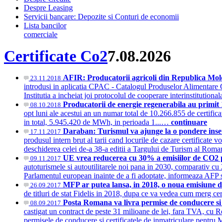
Despre Leasing
Servicii bancare: Depozite si Conturi de economii
Lista bancilor
comerciale
Certificate Co2
7.08.2026
AFIR: Producatorii agricoli din Republica Mold
23.11.2018
introdusi in aplicatia CPAC - Catalogul Produselor Alimentare 
Institutia a incheiat joi protocolul de cooperare interinstitution
Producatorii de energie regenerabila au primit 1
08.10.2018
opt luni ale acestui an un numar total de 10.266.855 de certificat
in total, 5.945.420 de MWh, in perioada 1...…
continuare
Daraban: Turismul va ajunge la o pondere insemna
17.11.2017
produsul intern brut al tarii cand locurile de cazare certificate
deschiderea celei de-a 38-a editii a Targului de Turism al Ro
UE vrea reducerea cu 30% a emisiilor de CO2 p
09.11.2017
autoturismele si autoutilitarele noi pana in 2030, comparativ c
Parlamentul european inainte de a fi adoptate, informeaza AFP
MFP ar putea lansa, in 2018, o noua emisiune de t
26.09.2017
de titluri de stat Fidelis in 2018, dupa ce va vedea cum merg ce
Posta Romana va livra permise de conducere si 
08.09.2017
castigat un contract de peste 31 milioane de lei, fara TVA, cu R
permisele de conducere si certificatele de inmatriculare pe