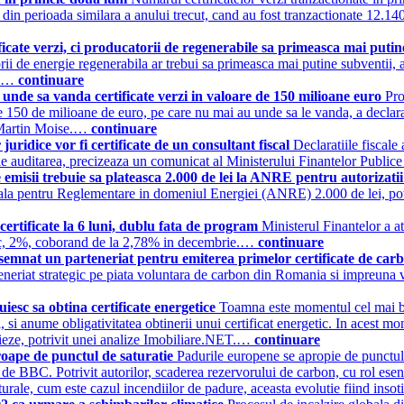
el din perioada similara a anului trecut, cand au fost tranzactionate 12.14
ficate verzi, ci producatorii de regenerabile sa primeasca mai puti
orii de energie regenerabila ar trebui sa primeasca mai putine subventii, 
sa.…
continuare
unde sa vanda certificate verzi in valoare de 150 milioane euro
Pro
e de 150 de milioane de euro, pe care nu mai au unde sa le vanda, a dec
 Martin Moise.…
continuare
juridice vor fi certificate de un consultant fiscal
Declaratiile fiscale 
atorie auditarea, precizeaza un comunicat al Ministerului Finantelor P
e emisii trebuie sa plateasca 2.000 de lei la ANRE pentru autorizati
onala pentru Reglementare in domeniul Energiei (ANRE) 2.000 de lei, pot
certificate la 6 luni, dublu fata de program
Ministerul Finantelor a at
oric, 2%, coborand de la 2,78% in decembrie.…
continuare
emnat un parteneriat pentru emiterea primelor certificate de car
eriat strategic pe piata voluntara de carbon din Romania si impreuna v
uiesc sa obtina certificate energetice
Toamna este momentul cel mai bun
i, si anume obligativitatea obtinerii unui certificat energetic. In acest 
hirieze, potrivit unei analize Imobiliare.NET.…
continuare
oape de punctul de saturatie
Padurile europene se apropie de punctul 
de BBC. Potrivit autorilor, scaderea rezervorului de carbon, cu rol esent
turale, cum este cazul incendiilor de padure, aceasta evolutie fiind ins