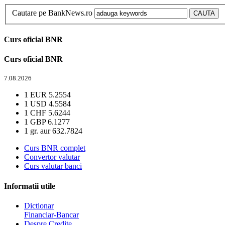
Cautare pe BankNews.ro
Curs oficial BNR
Curs oficial BNR
7.08.2026
1 EUR
5.2554
1 USD
4.5584
1 CHF
5.6244
1 GBP
6.1277
1 gr. aur
632.7824
Curs BNR complet
Convertor valutar
Curs valutar banci
Informatii utile
Dictionar
Financiar-Bancar
Despre Credite