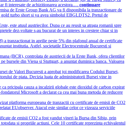
 ar fi interesate de achizitionarea acestora.…
continuare
 emisa de Erste Group Bank AG va fi disponibila la tranzactionare de
a fi gold turbo short si va avea simbolul EBGLDTS2. Pretul de
ste, este atuul austriecilor. Dupa ce au reusit sa atraga romanii spre
pietele dez-voltate s-au bucurat de un interes in crestere chiar si in
 tranzactionat in aprilie peste 5% din plafonul anual de certificate
ntat institutia. Astfel, societatile Electrocentrale Bucuresti si
na (BCR), controlata de austriecii de la Erste Bank, ofera clientilor
te pe bursele din Viena si Stuttgart, a anuntat duminica banca. Valoarea
ursei de Valori Bucuresti a aprobat joi modificarea Codului Bursei,
torului de piata. Decizia luata de administratorii Bursei vine in
e ca pricipala cauza a incalzirii globale este dioxidul de carbon expirat
co-fondatorul Microsoft a declarat ca cea mai buna metoda de reducere
vizat platforma europeana de tranzactii cu certificate de emisii de CO2
 relatat EUobserver. Atacul este similar celor ce vizeaza serviciile
ficate de emisii CO2 a fost vandut vineri la Bursa din Sibiu, prin
t totodata si propriile actiuni. Cele 10 certificate reprezinta echivalentul