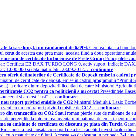
ficate la sase luni, la un randament de 6,69%
Cererea totala a bancilor
tul cerut de acestea este prea mare, aceasta fiind a doua operatiune anu
 emisiuni de certificate turbo emise de Erste Group
Principalele car
iar: Certificat EB DAX TURBO LONG 9, activ suport: Indicele DAX,
mar: 1.000.000 si data maturitatii: 28.09.2012.…
continuare
cru oferit detinatorilor de Certificate de Depozit emise in cadrul 
detinatori de certificate de depozit, emise in cadrul programului "Primul 
ia) la oricare dintre depozitarii licentiati de catre Ministerul Agricultu
tificatele CO2 pentru ca politicienii s-au certat
Presedintele Bases
s-au certat si au fost "lasi".…
continuare
 nou raport privind emisiile de CO2
Ministrul Mediului, Lazlo Borbely
 va veni cu un nou raport privind emisiile de CO2.…
continuare
ro din tranzactiile cu CO2
Statul roman pierde sute de milioane de eu
erata de neregulile la intocmirea inventarului national de emisii, pentr
a sa emisiune de certificate cu discount pe piata din Turcia
Garant
 Emisiunea a fost lansata cu scopul de a testa apetitul investitorilor din
ro), cu o maturitate de 6 luni. Aceasta s-a desfasurat in perioada 3-4 a