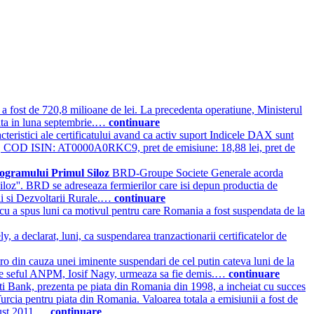
 a fost de 720,8 milioane de lei. La precedenta operatiune, Ministerul
lata in luna septembrie.…
continuare
acteristici ale certificatului avand ca activ suport Indicele DAX sunt
 COD ISIN: AT0000A0RKC9, pret de emisiune: 18,88 lei, pret de
programului Primul Siloz
BRD-Groupe Societe Generale acorda
Siloz''. BRD se adreseaza fermierilor care isi depun productia de
rii si Dezvoltarii Rurale.…
continuare
cu a spus luni ca motivul pentru care Romania a fost suspendata de la
, a declarat, luni, ca suspendarea tranzactionarii certificatelor de
ro din cauza unei iminente suspendari de cel putin cateva luni de la
u care seful ANPM, Iosif Nagy, urmeaza sa fie demis.…
continuare
i Bank, prezenta pe piata din Romania din 1998, a incheiat cu succes
 Turcia pentru piata din Romania. Valoarea totala a emisiunii a fost de
ugust 2011.…
continuare