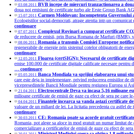
BVB incepe de miercuri tranzactionarea a doua 
03.08.2011
doua noi emisiuni de certificate turbo ale Erste Group Bank AG i
Carmen Moldovan: Incompetenta Guvernului a du
15.07.2011
Ecologistilor social-democrati, atrage atentia intr-un comunicat
continuare
Complexul Rovinari a cumparat certificate CO
07.07.2011
de reducere de emisii, prin Bursa Romana de Marfuri (BMR), val
Romania a transmis Comisiei Europene notificar
08.06.2011
regenerabile de energie prin sistemul cotelor obligatorii de ene
continuare
Floarea (certSIGN): Necesarul de certificate dig
12.05.2011
emise 100.000 de certificate digitale calificate necesare pentru
…
continuare
Banca Mondiala va sprijini elaborarea unui st
05.05.2011
care este deja in implementare, privind reducerea emisiilor de d
vicepresedintele Bancii Mondiale pentru regiunea Europa si As
Electrocentrale Deva va incasa 5,16 milioane eu
21.04.2011
milioane certificate de emisii de gaze cu efect de sera pe car
Finantele incearca sa vanda astazi certificate de
04.04.2011
valoare de un miliard de lei. La licitatia precedenta cu astfel de 
continuare
CE: Romania poate sa acorde gratuit certificate
30.03.2011
Romania, pot alege sa aloce in mod gratuit un numar limitat de c
comercializare a certificatelor de emisii de gaze cu efect de ser
Ministrul Mediului spera sa obtina 1,8 miliarde
20.01.2011