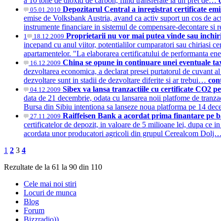
a 10 tone de dioxid de carbon, fiind transferate la un pret de…
Depozitarul Central a inregistrat certificate em
05.01.2010
emise de Volksbank Austria, avand ca activ suport un cos de act
instrumente financiare in sistemul de compensare-decontare si 
Proprietarii nu vor mai putea vinde sau inchir
1
18.12.2009
incepand cu anul viitor, potentialilor cumparatori sau chiriasi ce
apartamentelor. "La elaborarea certificatului de performanta e
China se opune in continuare unei eventuale tax
16.12.2009
dezvoltarea economica, a declarat presei purtatorul de cuvant al
dezvoltare sunt in stadii de dezvoltare diferite si ar trebui…
con
Sibex va lansa tranzactiile cu certificate CO2 
04.12.2009
data de 21 decembrie, odata cu lansarea noii platfome de tranzac
Bursa din Sibiu intentiona sa lanseze noua platforma pe 14 d
Raiffeisen Bank a acordat prima finantare pe baz
27.11.2009
certificatelor de depozit, in valoare de 5 milioane lei, dupa ce in
acordata unor producatori agricoli din grupul Cerealcom Dolj
1
2
3
4
Rezultate de la 61 la 90 din 110
Cele mai noi stiri
Locuri de munca
Blog
Forum
Bizzradio))