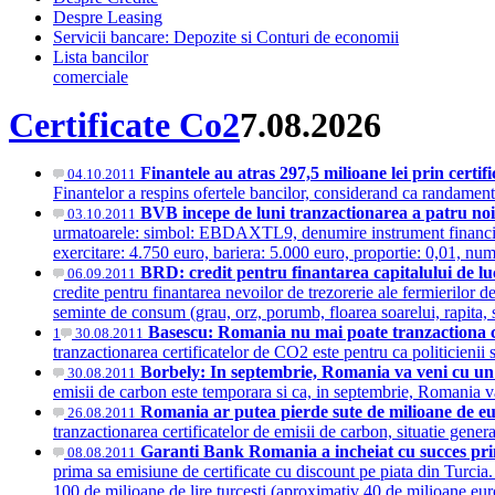
Despre Leasing
Servicii bancare: Depozite si Conturi de economii
Lista bancilor
comerciale
Certificate Co2
7.08.2026
Finantele au atras 297,5 milioane lei prin certi
04.10.2011
Finantelor a respins ofertele bancilor, considerand ca randamen
BVB incepe de luni tranzactionarea a patru noi
03.10.2011
urmatoarele: simbol: EBDAXTL9, denumire instrument financ
exercitare: 4.750 euro, bariera: 5.000 euro, proportie: 0,01, nu
BRD: credit pentru finantarea capitalului de lu
06.09.2011
credite pentru finantarea nevoilor de trezorerie ale fermierilor 
seminte de consum (grau, orz, porumb, floarea soarelui, rapita, so
Basescu: Romania nu mai poate tranzactiona cer
1
30.08.2011
tranzactionarea certificatelor de CO2 este pentru ca politicienii 
Borbely: In septembrie, Romania va veni cu un
30.08.2011
emisii de carbon este temporara si ca, in septembrie, Romania
Romania ar putea pierde sute de milioane de eu
26.08.2011
tranzactionarea certificatelor de emisii de carbon, situatie gen
Garanti Bank Romania a incheiat cu succes prim
08.08.2011
prima sa emisiune de certificate cu discount pe piata din Turcia.
100 de milioane de lire turcesti (aproximativ 40 de milioane eu