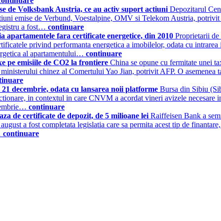
continuare
ise de Volksbank Austria, ce au activ suport actiuni
Depozitarul Centr
iuni emise de Verbund, Voestalpine, OMV si Telekom Austria, potrivit u
registru a fost…
continuare
ia apartamentele fara certificate energetice, din 2010
Proprietarii de
rtificatele privind performanta energetica a imobilelor, odata cu intrarea
nergetica al apartamentului…
continuare
e pe emisiile de CO2 la frontiere
China se opune cu fermitate unei tax
 ministerului chinez al Comertului Yao Jian, potrivit AFP. O asemenea ta
tinuare
pe 21 decembrie, odata cu lansarea noii platforme
Bursa din Sibiu (Sib
tionare, in contextul in care CNVM a acordat vineri avizele necesare in a
ecembrie…
continuare
a de certificate de depozit, de 5 milioane lei
Raiffeisen Bank a semn
 august a fost completata legislatia care sa permita acest tip de finantare
…
continuare