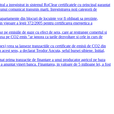
al a inregistrat in sistemul RoClear certificatele cu principal garantat
nui comunicat transmis marti. Inregistrarea noii categorii de
 apartamente din blocuri de locuinte vor fi obligati sa prezinte,
 in vigoare a legii 372/2005 pentru certificarea energetica a
e pe emisiile de gaze cu efect de sera, care ar restrange comertul si
xa pe CO2 emis "ar ignora ca tarile dezvoltare si cele in curs de
ex) vrea sa lanseze tranzactiile cu certificate de emisii de CO2 din
cest sens, a declarat Teodor Ancuta, seful bursei sibiene. Initial,
at prima tranzactie de finantare a unui producator agricol pe baza
, a anuntat vineri banca. Finantarea, in valoare de 5 milioane lei, a fost