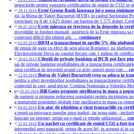
negocierile pentru vanzarea certificatelor de emisii de CO2 se de
Erste Group Bank lanseaza joi o noua emisiune 
18.11.2010
joi, la Bursa de Valori Bucuresti (BVB), in cadrul Sectorului P
exercitare va fi de 1.625 dolari, iar bariera de 1.575 dolari. C
Erste mizeaza pe trecerea de la depozite la certif
09.07.2010
investitiile in fonduri mutuale, austriecii de la Erste mizeaza sa 
contextul dificil din ultimii ani. …
continuare
BRM a tranzactionat in aprilie 5% din plafonul
02.05.2010
de emisii de gaze cu efect de sera alocat Romaniei, pe platforma 
Electrocentrale Deva au vandut fiecare cate 1 milion de certif
Clientii de private banking ai BCR pot face plas
29.03.2010
sai de private banking posibilitatea de a tranzactiona certificat
unui certificat de investitii avand ca activ suport aurul este…
co
Bursa de Valori Bucuresti vrea sa aduca la tran
12.03.2010
pentru a oferi investitorilor posibilitatea sa tranzactioneze cert
contextul in care, anul trecut, Comisia Nationala a Valorilor 
Bill Gates propune sterilizarea in masa a pop
6
05.03.2010
de oameni si propune reducerea populatiei pentru incetinirea pr
a numarului populatiei globale este sterilizarea in masa cu aju
Un atac de phishing a vizat tranzactiile cu cert
04.02.2010
a reusit sa provoace pagube unor traderi, iar noua state - inclusi
bancare pe internet, printr-un e-mail ce trimite utilizatorul…
con
Un pachet cu certificate de emisii CO2 a fost tr
22.01.2010
intermediul unei tranzactii, prima de acest fel, in aceeasi zi in ca