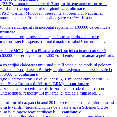
 (BVB) anunta ca de miercuri, 3 august, incepe tranzactionarea a
avand ca activ suport aurul si argintul.…
continuare
l PSD, Carmen Moldovan, presedinte al Forumului National al
tranzactiona certificate de emisii de gaze cu efect de sera. …
vinari a cumparat , la inceputul saptamanii, 100.000 de certificate
ntinuare
 schemei de sprijin privind energia electrica produsa din surse
ansmisa Comisiei Europene, a anuntat marti Consiliul Concurentei.…
e al certSIGN, Adrian Floarea, a declarat joi ca in acest an vor fi
 60.000 de certificate, iar 40.000 vor fi emise in urmatoarea perioada.
 va sprijini elaborarea unui studiu in Romania, pe modelul polonez
trul de resort, Laszlo Borbely, a primit asigurari in acest sens de la
i, in SUA.…
continuare
rgie Electrocentrale Deva va incasa 5,16 milioane euro pentru 1,7
ctionare la Bursa Romana de Marfuri (BRM).…
continuare
zi o licitatie cu certificate de trezorerie cu scadenta la un an in
untase initial, respectiv 1,4 miliarde lei fata de 1 miliard lei.…
untat marti ca, pana in anul 2019, zece state membre, printre care si
 loc sa le vanda. "Incepand cu cea de-a treia etapa a Schemei UE de
la, sa isi cumpere toate certificatele.…
continuare
lui si Padurilor, Borbely Laszlo, a declarat, joi, la Targu Mures, ca