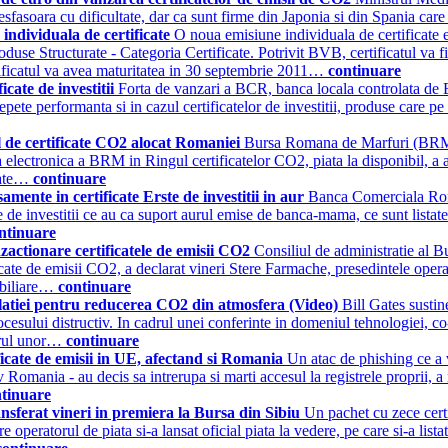
sfasoara cu dificultate, dar ca sunt firme din Japonia si din Spania care
individuala de certificate
O noua emisiune individuala de certificate
roduse Structurate - Categoria Certificate. Potrivit BVB, certificatul v
ertificatul va avea maturitatea in 30 septembrie 2011…
continuare
icate de investitii
Forta de vanzari a BCR, banca locala controlata de Er
repete performanta si in cazul certificatelor de investitii, produse care pe 
 de certificate CO2 alocat Romaniei
Bursa Romana de Marfuri (BRM) a
electronica a BRM in Ringul certificatelor CO2, piata la disponibil, a anu
icate…
continuare
amente in certificate Erste de investitii in aur
Banca Comerciala Roma
ele de investitii ce au ca suport aurul emise de banca-mama, ce sunt lista
ntinuare
zactionare certificatele de emisii CO2
Consiliul de administratie al B
ificate de emisii CO2, a declarat vineri Stere Farmache, presedintele opera
Mobiliare…
continuare
ulatiei pentru reducerea CO2 din atmosfera (Video)
Bill Gates sustin
ocesului distructiv. In cadrul unei conferinte in domeniul tehnologiei, 
torul unor…
continuare
ificate de emisii in UE, afectand si Romania
Un atac de phishing ce a 
v Romania - au decis sa intrerupa si marti accesul la registrele proprii, a
tinuare
ansferat vineri in premiera la Bursa din Sibiu
Un pachet cu zece certi
re operatorul de piata si-a lansat oficial piata la vedere, pe care si-a lista