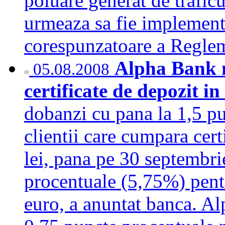
poluare generat de trafic
urmeaza sa fie implement
corespunzatoare a Regl
Alpha Bank m
05.08.2008
certificate de depozit in
dobanzi cu pana la 1,5 p
clientii care cumpara cer
lei, pana pe 30 septembri
procentuale (5,75%) pentr
euro, a anuntat banca. A