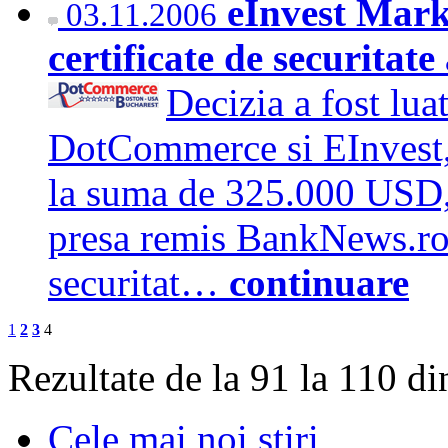
eInvest Marke
03.11.2006
certificate de securit
Decizia a fost lua
DotCommerce si EInvest, 
la suma de 325.000 USD, 
presa remis BankNews.ro. 
securitat…
continuare
1
2
3
4
Rezultate de la 91 la 110 d
Cele mai noi stiri