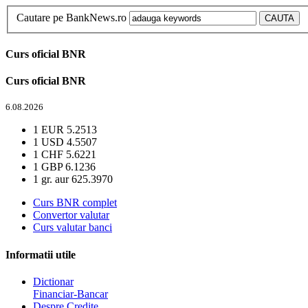
Cautare pe BankNews.ro
Curs oficial BNR
Curs oficial BNR
6.08.2026
1 EUR
5.2513
1 USD
4.5507
1 CHF
5.6221
1 GBP
6.1236
1 gr. aur
625.3970
Curs BNR complet
Convertor valutar
Curs valutar banci
Informatii utile
Dictionar
Financiar-Bancar
Despre Credite