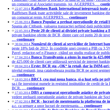
un comunicat al Asociatiei transmis, joi, AGERPRES.…
conti
Raiffeisen Bank International integrează toate 
22.07.2014
Raiffeisen Bank toate activităţile sale de investment banking din R
un comunicat remis AGERPRES.…
continuare
Banco Popular a preluat operaţiunile de retail
25.06.2014
Spania ale Citibank, valoarea tranzacţiei nefiind dată publicităţ
Peste 20 de clienţi ai diviziei private banking
22.05.2014
private banking oferite de BCR, dintre care cel puţin 20 de inv
…
continuare
Numărul de clienţi ai serviciilor de Internet b
30.04.2014
peste 18% faţă de 2012, în condiţiile unei creşteri a PIB cu 3,5
Pavel, redactor-şef e-Finance, citând un studiu realizat de publ
Banca Transilvania a ajuns în martie la 425.000
17.04.2014
de 425.000 de clienţi care utilizează serviciul de internet banki
Erste: BCR sta „OK“ la retail, dar la IMM-uri 
09.04.2014
nivelul regiunii, insa catalogheaza pozitia BCR pe acest segment
…
continuare
BRCI, cea mai noua banca, si-a luat sefa pe p
18.03.2014
sa-i fie inregistrat numele in registrul institutiilor de credit d
BCR. …
continuare
DBS a cumparat operatiunile asiatice de privat
17.03.2014
vedere preluarii operatiunile asiatice de private banking ale S
BCR - lucrari de mentenanta la platforma de i
27.02.2014
a.c. ca urmare a unor lucrari de mentenanta.…
continuare