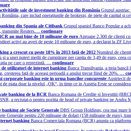
nuare
activităţile sale de investment banking din România
Grupul austriac 
omânia, care includ operaţiunile de brokeraj, de pieţe de capital şi cele d
 banking din Spania ale Citibank
Grupul spaniol Banco Popular a achizi
ii, transmite Reuters.…
continuare
 a BCR au mai bine de 10 milioane de euro
Aproape 2.300 de clienţi cu 
estitori activi au averi de peste 10 milioane de euro, a declarat la ZF 
anking a crescut cu peste 18% în 2013 faţă de 2012
Numărul de clienţi 
% şi a unei puteri medii de cumpărare per capita de 3,49 de euro, ceea 
icaţia pe care o reprezintă. …
continuare
 de utilizatori de internet banking
Banca Transilvania, a treia bancă l
ng, creşterea faţă de aceeaşi perioadă a anului trecut fiind de 20%. …
co
si corporate banking este in urma bancilor concurente
Austriecii de
 de piata doar la nivelul „OK“, in timp ce in Austria Erste se considera
rivate banking de la BCR
Banca Romana de Credite si Investitii (BRCI)
e la BNR, a recrutat-o pentru pozitia de head of private banking pe Andra 
e banking ale Societe Generale
DBS Group Holdings, cea mai mare banc
ociete Generale pentru 220 milioane de dolari (158 milioane de euro), tr
nternet banking
Banca Comerciala Romana (BCR) anunta ca platforma de 