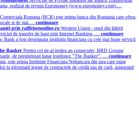
hip Management
Serviciile de Private Banking ale Bancii Transilvania
Romania, realizat de revista Euromoney (www.euromoney.com).…
Comerciala Romana (BCR) este prima banca din Romania care ofera,
 locale si de stat.…
continuare
aniei prin raiffeisenonline.ro
Western Union - unul din liderii
erviciul de transfer de bani prin Internet Banking. …
continuare
c Bank a fost desemnata institutia financiara cu cele mai bune servicii
 The Banker
Pentru cel de-al treilea an consecutiv, BRD Groupe
bruarie, de prestigiosul lunar londonez "The Banker”. …
continuare
ia, este prima Institutie Financiara Nebancara din tara care pune
lor la informatii legate de contractele de credit sau de card, asigurand