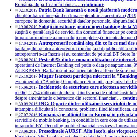
România, după 15 ani în bancă.…
continuare
Patria Bank lansează o nouă platformă modernă
02.10.2019
clienților băncii începând cu luna septembrie a acestui an (2019)
europene în domeniul securității datelor personale, răspunzând î
Soluții inovatoare pentru open banking de la 
19.06.2019
susțină o gamă largă de servicii din domeniul financiar pe contin
timpurilor moderne a unor soluții complete și eficiente de op
Antreprenorii români aleg din ce în ce mai des
17.04.2019
bankingului pentru antreprenorii români, a dat publicității o se
antreprenori s-au înscris și au comandat de pe situl BT Store în
Peste 40% dintre romani utilizatori de internet
28.08.2018
operatiuni de Internet Banking cel putin o data pe saptamana, 9
AGERPRES. Barbatii sunt mai orientati decat femeile spre ope
Mugur Isarescu participa miercuri la "Banki
25.10.2017
evenimentului "Banking Compliance Summit", organizat de I
Incidentele de securitate care afecteaza servicii
15.06.2017
medie, 1,754 milioane de dolari, fiind vorba de dublul costului
despre amenintarile cibernetice din sectorul financiar.…
contin
ING: O parte dintre utilizatorii serviciului de i
30.09.2016
intampina dificultati la conectare, problema fiind identificata,
Romania, pe ultimul loc in Europa in privinta 
27.07.2016
serviciile de mobile banking, in conditiile in care cota de utiliz
in raportul EY 'Decoding mobile financial services - Innovatio
Presedintele AURSF, Alin Iacob, ales vicepres
23.06.2016
Financiare, Alin Iacob, a fost ales, in data de 22 iunie, vicep