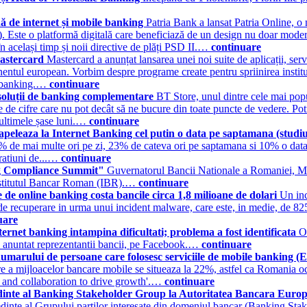
 de internet și mobile banking
Patria Bank a lansat Patria Online, o
. Este o platformă digitală care beneficiază de un design nu doar modern 
n același timp și noii directive de plăți PSD II.…
continuare
Mastercard
Mastercard a anunțat lansarea unei noi suite de aplicații, servic
entul european. Vorbim despre programe create pentru spriinirea instituți
en banking.…
continuare
 soluții de banking complementare
BT Store, unul dintre cele mai popu
rie de cifre care nu pot decât să ne bucure din toate puncte de vedere. P
 ultimele șase luni.…
continuare
 apeleaza la Internet Banking cel putin o data pe saptamana (studi
% de mai multe ori pe zi, 23% de cateva ori pe saptamana si 10% o data
ratiuni de...…
continuare
ng Compliance Summit"
Guvernatorul Bancii Nationale a Romaniei, Mugu
nstitutul Bancar Roman (IBR).…
continuare
le de online banking costa bancile circa 1,8 milioane de dolari
Un inc
 de recuperare in urma unui incident malware, care este, in medie, de 8
uare
nternet banking intampina dificultati; problema a fost identificata
O 
 au anuntat reprezentantii bancii, pe Facebook.…
continuare
numarului de persoane care folosesc serviciile de mobile banking 
are a mijloacelor bancare mobile se situeaza la 22%, astfel ca Romania ocu
n and collaboration to drive growth'.…
continuare
edinte al Banking Stakeholder Group la Autoritatea Bancara Eur
resedinte al Grupului partilor interesate din domeniul bancar (Banking S