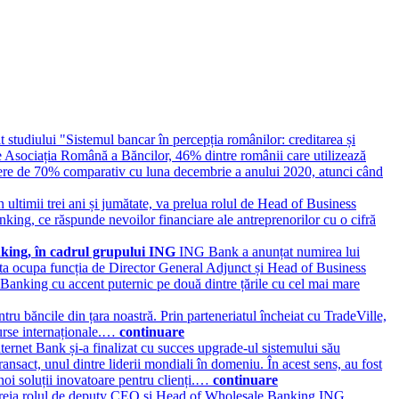
it studiului "Sistemul bancar în percepția românilor: creditarea și
de Asociația Română a Băncilor, 46% dintre românii care utilizează
eștere de 70% comparativ cu luna decembrie a anului 2020, atunci când
timii trei ani și jumătate, va prelua rolul de Head of Business
king, ce răspunde nevoilor financiare ale antreprenorilor cu o cifră
king, în cadrul grupului ING
ING Bank a anunțat numirea lui
a ocupa funcția de Director General Adjunct și Head of Business
Banking cu accent puternic pe două dintre țările cu cel mai mare
ru băncile din țara noastră. Prin parteneriatul încheiat cu TradeVille,
burse internaționale.…
continuare
ternet Bank și-a finalizat cu succes upgrade-ul sistemului său
nsact, unul dintre liderii mondiali în domeniu. În acest sens, au fost
 noi soluții inovatoare pentru clienți.…
continuare
 preia rolul de deputy CEO și Head of Wholesale Banking ING