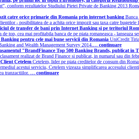
ilvania, pe primul loc in topul Euromoney, la categoria Relations
ent”, conform rezultatelor Studiului Pietei Private de Banking 2013 
pozit catre orice primarie din Romania prin internet banking
Banca 
lientilor - posibilitatea de a achita orice impozit sau taxa catre bugetele
ciul de transfer de bani prin Internet Banking si pe teritoriul Rom
ala de top, cea mai profitabila banca de pe piata romaneasca - lanseaza s
 Banking pentru cele mai bune servicii din Romania
UniCredit Tiria
te Banking and Wealth Management Survey 2014.…
continuare
lasamentul "BrandFinance Top 500 Banking Brands, publicat in
lasament realizat de Brand Finance si publicat, in numarul sau din fe
g Client Cetelem
Cetelem, lider pe piata creditelor de consum din Roman
termediul acestui serviciu, Cetelem vizeaza simplificarea accesului clienti
rea tranzactiilor. …
continuare