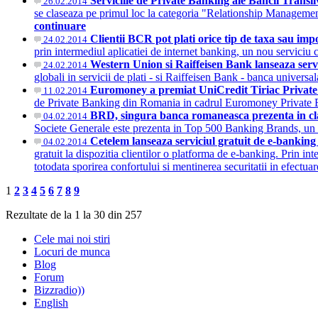
Serviciile de Private Banking ale Bancii Trans
26.02.2014
se claseaza pe primul loc la categoria "Relationship Managem
continuare
Clientii BCR pot plati orice tip de taxa sau im
24.02.2014
prin intermediul aplicatiei de internet banking, un nou serviciu c
Western Union si Raiffeisen Bank lanseaza servi
24.02.2014
globali in servicii de plati - si Raiffeisen Bank - banca univers
Euromoney a premiat UniCredit Tiriac Private
11.02.2014
de Private Banking din Romania in cadrul Euromoney Priva
BRD, singura banca romaneasca prezenta in c
04.02.2014
Societe Generale este prezenta in Top 500 Banking Brands, un c
Cetelem lanseaza serviciul gratuit de e-bankin
04.02.2014
gratuit la dispozitia clientilor o platforma de e-banking. Prin in
totodata sporirea confortului si mentinerea securitatii in efectua
1
2
3
4
5
6
7
8
9
Rezultate de la 1 la 30 din 257
Cele mai noi stiri
Locuri de munca
Blog
Forum
Bizzradio))
English