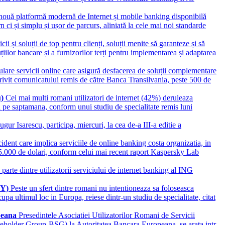
 nouă platformă modernă de Internet și mobile banking disponibilă
ci și simplu și ușor de parcurs, aliniată la cele mai noi standarde
ii și soluții de top pentru clienți, soluții menite să garanteze și să
ilor bancare și a furnizorilor terți pentru implementarea și adaptarea
lare servicii online care asigură desfacerea de soluții complementare
otrivit comunicatului remis de către Banca Transilvania, peste 500 de
u)
Cei mai multi romani utilizatori de internet (42%) deruleaza
 pe saptamana, conform unui studiu de specialitate remis luni
r Isarescu, participa, miercuri, la cea de-a III-a editie a
ident care implica serviciile de online banking costa organizatia, in
25.000 de dolari, conform celui mai recent raport Kaspersky Lab
parte dintre utilizatorii serviciului de internet banking al ING
(EY)
Peste un sfert dintre romani nu intentioneaza sa foloseasca
pa ultimul loc in Europa, reiese dintr-un studiu de specialitate, citat
opeana
Presedintele Asociatiei Utilizatorilor Romani de Servicii
takeholder Group-BSG) la Autoritatea Bancara Europeana, se arata intr-