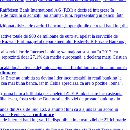
Raiffeisen Bank International AG (RBI) a decis să integreze în
e fuziuni şi achiziţii, au anunţat, luni, reprezentanţi ai băncii, într-
ţionat divizia de carduri bancare şi operaţiunile de retail banking din
active totale de 900 de milioane de euro au apelat la serviciile de
Live Răzvan Furtună, şeful departamentului Erste/BCR Private Banking.
ai serviciilor de Internet banking s-a majorat susţinut în 2013, cu
ce reprezintă doar 27,1% din media europeană, a declarat marţi Cristian
ocală după activele deţinute, a ajuns la finalul lunii martie la un număr
ntinuare
 la Erste au ambitia sa devina lider incontestabil in retail banking la
 cea mai buna banca, iar in Cehia apreciaza ca are o pozitie „buna“.
, noua banca infiintata pe scheletul ATE Bank si care inca asteapta
Mihailescu, fosta sefa pe Bucuresti a diviziei de private banking din
a din Asia de Sud-Est, a anuntat luni ca a ajuns la un acord in
ansmite Reuters. …
continuare
internet banking va fi indisponibila in cursul zilei de 27 februarie