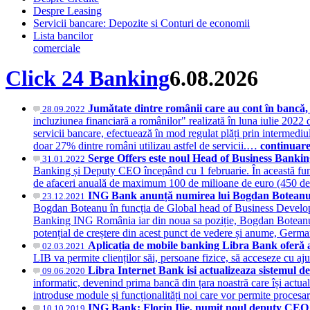
Despre Leasing
Servicii bancare: Depozite si Conturi de economii
Lista bancilor
comerciale
Click 24 Banking
6.08.2026
Jumătate dintre românii care au cont în bancă, u
28.09.2022
incluziunea financiară a românilor" realizată în luna iulie 202
servicii bancare, efectuează în mod regulat plăți prin intermedi
doar 27% dintre români utilizau astfel de servicii.…
continuar
Serge Offers este noul Head of Business Ban
31.01.2022
Banking și Deputy CEO începând cu 1 februarie. În această funcț
de afaceri anuală de maximum 100 de milioane de euro (450 de
ING Bank anunță numirea lui Bogdan Boteanu î
23.12.2021
Bogdan Boteanu în funcția de Global head of Business Developm
Banking ING România iar din noua sa poziție, Bogdan Boteanu va
potențial de creștere din acest punct de vedere și anume, Germa
Aplicația de mobile banking Libra Bank oferă ac
02.03.2021
LIB va permite clienților săi, persoane fizice, să acceseze cu a
Libra Internet Bank isi actualizeaza sistemul de 
09.06.2020
informatic, devenind prima bancă din țara noastră care își actual
introduse module și funcționalități noi care vor permite procesar
ING Bank: Florin Ilie, numit noul deputy CEO
10.10.2019