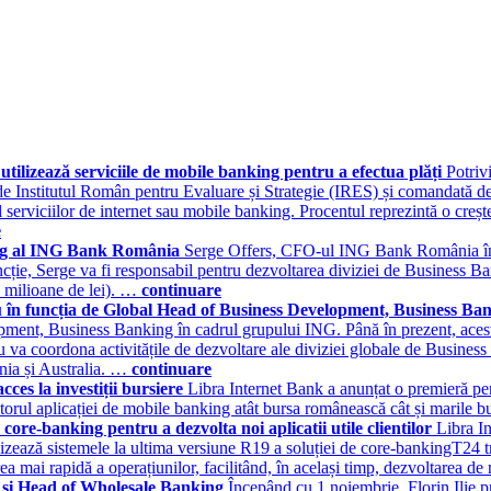
tilizează serviciile de mobile banking pentru a efectua plăți
Potriv
2 de Institutul Român pentru Evaluare și Strategie (IRES) și comandată 
ul serviciilor de internet sau mobile banking. Procentul reprezintă o cr
e
king al ING Bank România
Serge Offers, CFO-ul ING Bank România în ul
ie, Serge va fi responsabil pentru dezvoltarea diviziei de Business Ban
 milioane de lei). …
continuare
n funcția de Global Head of Business Development, Business Ban
ent, Business Banking în cadrul grupului ING. Până în prezent, acest
 coordona activitățile de dezvoltare ale diviziei globale de Business 
nia și Australia. …
continuare
ces la investiții bursiere
Libra Internet Bank a anunțat o premieră pent
jutorul aplicației de mobile banking atât bursa românească cât și marile 
core-banking pentru a dezvolta noi aplicatii utile clientilor
Libra In
izează sistemele la ultima versiune R19 a soluției de core-bankingT24 tra
ea mai rapidă a operațiunilor, facilitând, în același timp, dezvoltarea de
 și Head of Wholesale Banking
Începând cu 1 noiembrie, Florin Ilie