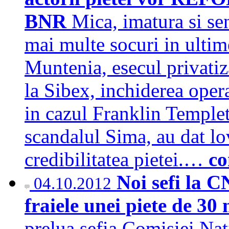
BNR
Mica, imatura si sen
mai multe socuri in ultim
Muntenia, esecul privati
la Sibex, inchiderea opera
in cazul Franklin Templeto
scandalul Sima, au dat lov
credibilitatea pietei.…
co
Noi sefi la C
04.10.2012
fraiele unei piete de 30
prelua sefia Comisiei Nat