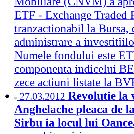
Mobiliare (CNVM) a aprob
ETF - Exchange Traded F
tranzactionabil la Bursa, 
administrare a investiti
Numele fondului este ETF
componenta indicelui BET
zece actiuni listate la 
Revolutie la 
27.03.2012
Anghelache pleaca de 
Sirbu ia locul lui Oance