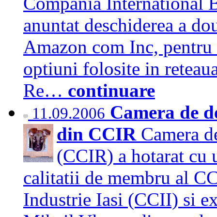
Compania International 
anuntat deschiderea a dou
Amazon com Inc, pentru v
optiuni folosite in reteau
Re…
continuare
Camera de de
11.09.2006
din CCIR
Camera de
(CCIR) a hotarat cu 
calitatii de membru al C
Industrie Iasi (CCII) si 