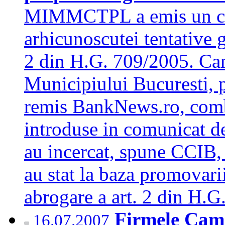
MIMMCTPL a emis un com
arhicunoscutei tentative 
2 din H.G. 709/2005. Cam
Municipiului Bucuresti, 
remis BankNews.ro, comba
introduse in comunicat 
au incercat, spune CCIB, sa
au stat la baza promovari
abrogare a art. 2 din H
Firmele Came
16.07.2007