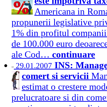
este impotriva ta
Americana in Roma
propunerii legislative pr
1% din profitul companiil
de 100.000 euro deoarece
ale Cod…
continuare
INS: Manager
29.01.2007
comert si servicii
Mana
estimat o crestere mode
prelucratoare si din come