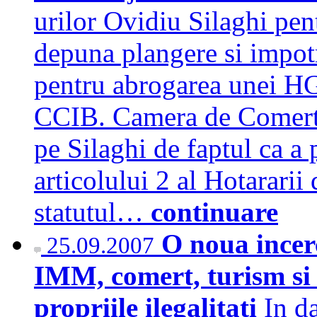
urilor Ovidiu Silaghi pen
depuna plangere si impot
pentru abrogarea unei HG
CCIB. Camera de Comert s
pe Silaghi de faptul ca 
articolului 2 al Hotararii
statutul…
continuare
O noua incer
25.09.2007
IMM, comert, turism si p
propriile ilegalitati
In d