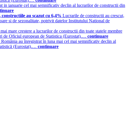
tistica (Eurostat).…
continuare
 in ianuarie cel mai semnificativ declin al lucrarilor de constructii din
tinuare
, constructiile au scazut cu 6,4%
Lucrarile de constructii au crescut,
are si de sezonalitate, potrivit datelor Institutului National de
ai mare crestere a lucrarilor de constructii din toate statele membre
i de Oficiul european de Statistica (Eurostat).…
continuare
România au înregistrat în luna mai cel mai semnificativ declin al
atistică (Eurostat).…
continuare