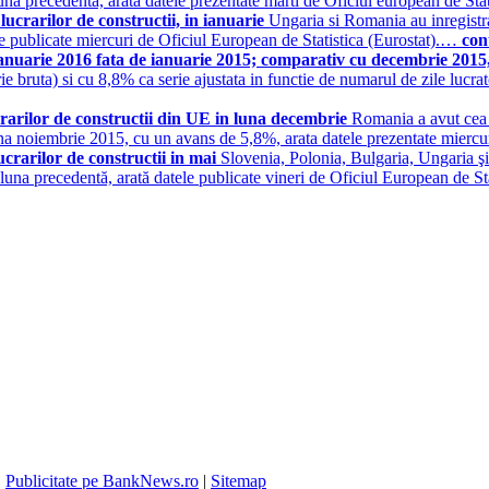
na precedenta, arata datele prezentate marti de Oficiul european de Sta
ucrarilor de constructii, in ianuarie
Ungaria si Romania au inregistrat
 publicate miercuri de Oficiul European de Statistica (Eurostat).…
con
ianuarie 2016 fata de ianuarie 2015; comparativ cu decembrie 2015
e bruta) si cu 8,8% ca serie ajustata in functie de numarul de zile lucrato
rarilor de constructii din UE in luna decembrie
Romania a avut cea m
 noiembrie 2015, cu un avans de 5,8%, arata datele prezentate miercur
crarilor de constructii in mai
Slovenia, Polonia, Bulgaria, Ungaria şi 
luna precedentă, arată datele publicate vineri de Oficiul European de St
|
Publicitate pe BankNews.ro
|
Sitemap