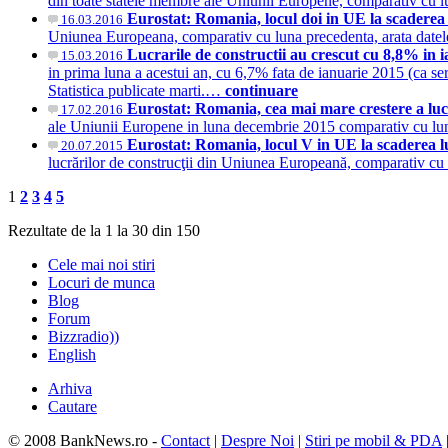
din toate statele membre ale Uniunii Europene, comparativ cu lu
Eurostat: Romania, locul doi in UE la scaderea l
16.03.2016
Uniunea Europeana, comparativ cu luna precedenta, arata datele
Lucrarile de constructii au crescut cu 8,8% in 
15.03.2016
in prima luna a acestui an, cu 6,7% fata de ianuarie 2015 (ca seri
Statistica publicate marti.…
continuare
Eurostat: Romania, cea mai mare crestere a luc
17.02.2016
ale Uniunii Europene in luna decembrie 2015 comparativ cu luna
Eurostat: Romania, locul V in UE la scaderea lu
20.07.2015
lucrărilor de construcţii din Uniunea Europeană, comparativ cu 
1
2
3
4
5
Rezultate de la 1 la 30 din 150
Cele mai noi stiri
Locuri de munca
Blog
Forum
Bizzradio))
English
Arhiva
Cautare
© 2008 BankNews.ro -
Contact
|
Despre Noi
|
Stiri pe mobil & PDA