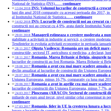
National de Statistica (INS)...…
continuare
INS: Volumul lucrarilor de constructii a crescu
13.04.2018
luni din anul 2018 comparativ cu aceeasi perioada din 2017, in ti
al Institutului National de Statistica...…
continuare
INS: Lucrarile de constructii noi au crescut cu
14.02.2018
constructii noi au crescut cu 4,9%, arata datele Institutului Natio
continuare
Managerii estimeaza o crestere moderata a numaru
29.01.2018
stabilitate a activitatii in industrie si servicii, o crestere moder
Tendintelor in evolutia activitatii economice in perioada ianuar
Olguta Vasilescu: Romania are un deficit mare d
28.11.2017
constructiile, sectorul IT, agricultura si medicina, a declarat, l
Romania, Marea Britanie si Belgia, singurele tar
18.11.2017
lucrarilor de constructii au fost Romania, Marea Britanie si Bel
Romania a avut cea mai mare scadere anuala a lu
19.08.2017
declin anualizat al lucrarilor de constructii din Uniunea Europe
Romania a avut cea mai mare scadere anuala a l
20.07.2017
Uniunea Europeana, minus 16,7%, comparativ cu luna mai 2016, 
Romania a avut in aprilie cea mai mare scadere
20.06.2017
lucrarilor de constructii din Uniunea Europeana, minus 7,7%, ar
Plosceanu (ARACO): Sectorul de constructii di
24.03.2017
miliarde de euro anul trecut, nivel similar celui consemnat in
continuare
Romania, lider in UE la cresterea lunara a lucra
17.03.2017
lunara a lucrarilor de constructii din Uniunea Europeana, 5,1%, 