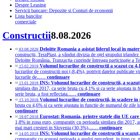
Despre Leasing
Servicii bancare: Depozite si Conturi de economii
Lista bancilor
comerciale
Constructii
8.08.2026
Deloitte Romania a asistat liderul local in mate
03.08.2020
construcții, TeraPlast, a vândut divizia de oțel grupului irlandez
Deloitte România. Tranzacția cuprinde întreaga participație a Te
Volumul lucrarilor de constructii a scazut cu 4
15.02.2019
lucrarilor de constructii noi (-8,4%), potrivit datelor publicate vin
lucrarile de...…
continuare
INS: Volumul lucrarilor de constructii, a scazut
15.01.2019
similara din 2017, ca serie bruta cu 4,1% si ca serie ajustata in f
serie bruta, a fost reflectata...…
continuare
Volumul lucrarilor de constructii, in scadere in
15.10.2018
bruta cu 4,6% si ca serie ajustata in functie de numarul de zile 
continuare
Eurostat: Romania, printre statele din UE care a
19.07.2018
1,8% in zona euro, comparativ cu perioada similara din 2017, arat
mai mari cresteri in Slovenia (30,3%),...…
continuare
INS: Volumul lucrarilor de constructii a scazut
14.05.2018
comparativ cu aceeasi perioada a anului precedent, in timp ce, pe