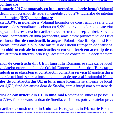
continuare
 ianuarie 2017 comparativ cu luna precedenta (serie bruta)
Volumul 
clinului lucrarilor de reparatii capitale cu 88,2%, lucrarilor de intretine
l de Statistica (INS).…
continuare
t cu 13,3%, in noiembrie
Volumul lucrarilor de constructii ca serie br
atoare si de sezonalitate a coborat cu 9,9%, potrivit datelor publicate vi
peana la cresterea lucrarilor de constructii, in septembrie
Sloveni
opeana, comparativ cu luna precedenta, arata datele publicate joi de Ofi
a lucrarilor de constructii, in august
Polonia, Suedia, Spania si Roman
denta, arata datele publicate miercuri de Oficiul European de Statistic
icrohidrocentrale in constructie; vrem sa interzicem acest tip de co
ce ar putea fi interzis, prin lege, acest tip de constructii, a declarat mar
ilor de constructii din UE in luna iulie
Romania se situeaza pe locul 
ivit datelor prezentate luni de Oficiul European de Statistica (Eurostat)
industria prelucatoare, constructii, comert si servicii
Managerii din in
matoarele trei luni, se arata intr-un comunicat de presa al Institutului 
ilor de constructii din UE in luna iunie
Romania se situeaza pe locul a
cu 4,6%, fiind devansata doar de Suedia, care a inregistrat o crestere de
ilor de constructii din UE in luna mai
Romania se situeaza pe locul s
cu 7,5%, fiind devansata doar de Suedia, cu 14,4%, potrivit datelor prez
rarilor de constructii din Uniunea Europeana, in februarie
Romania