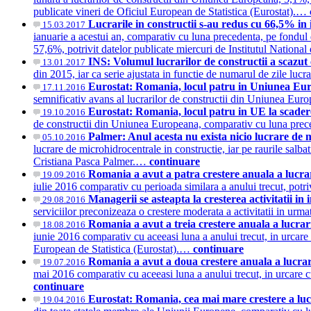
publicate vineri de Oficiul European de Statistica (Eurostat).…
Lucrarile in constructii s-au redus cu 66,5% in
15.03.2017
ianuarie a acestui an, comparativ cu luna precedenta, pe fondul de
57,6%, potrivit datelor publicate miercuri de Institutul Nationa
INS: Volumul lucrarilor de constructii a scazu
13.01.2017
din 2015, iar ca serie ajustata in functie de numarul de zile lucr
Eurostat: Romania, locul patru in Uniunea Euro
17.11.2016
semnificativ avans al lucrarilor de constructii din Uniunea Eur
Eurostat: Romania, locul patru in UE la scadere
19.10.2016
de constructii din Uniunea Europeana, comparativ cu luna prece
Palmer: Anul acesta nu exista nicio lucrare de m
05.10.2016
lucrare de microhidrocentrale in constructie, iar pe raurile salbati
Cristiana Pasca Palmer.…
continuare
Romania a avut a patra crestere anuala a lucrar
19.09.2016
iulie 2016 comparativ cu perioada similara a anului trecut, potr
Managerii se asteapta la cresterea activitatii in 
29.08.2016
serviciilor preconizeaza o crestere moderata a activitatii in ur
Romania a avut a treia crestere anuala a lucrar
18.08.2016
iunie 2016 comparativ cu aceeasi luna a anului trecut, in urcare 
European de Statistica (Eurostat).…
continuare
Romania a avut a doua crestere anuala a lucrar
19.07.2016
mai 2016 comparativ cu aceeasi luna a anului trecut, in urcare 
continuare
Eurostat: Romania, cea mai mare crestere a luc
19.04.2016