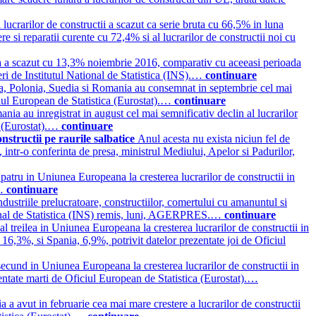
lucrarilor de constructii a scazut ca serie bruta cu 66,5% in luna
re si reparatii curente cu 72,4% si al lucrarilor de constructii noi cu
uta a scazut cu 13,3% noiembrie 2016, comparativ cu aceeasi perioada
neri de Institutul National de Statistica (INS).…
continuare
a, Polonia, Suedia si Romania au consemnat in septembrie cel mai
ciul European de Statistica (Eurostat).…
continuare
ia au inregistrat in august cel mai semnificativ declin al lucrarilor
a (Eurostat).…
continuare
nstructii pe raurile salbatice
Anul acesta nu exista niciun fel de
ti, intr-o conferinta de presa, ministrul Mediului, Apelor si Padurilor,
patru in Uniunea Europeana la cresterea lucrarilor de constructii in
.…
continuare
dustriile prelucratoare, constructiilor, comertului cu amanuntul si
National de Statistica (INS) remis, luni, AGERPRES.…
continuare
l treilea in Uniunea Europeana la cresterea lucrarilor de constructii in
 16,3%, si Spania, 6,9%, potrivit datelor prezentate joi de Oficiul
ecund in Uniunea Europeana la cresterea lucrarilor de constructii in
entate marti de Oficiul European de Statistica (Eurostat).…
 a avut in februarie cea mai mare crestere a lucrarilor de constructii