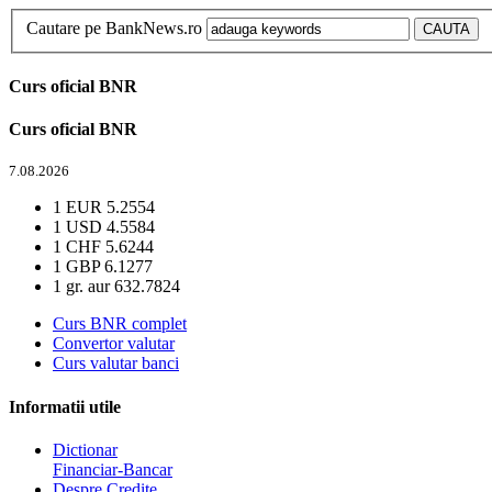
Cautare pe BankNews.ro
Curs oficial BNR
Curs oficial BNR
7.08.2026
1 EUR
5.2554
1 USD
4.5584
1 CHF
5.6244
1 GBP
6.1277
1 gr. aur
632.7824
Curs BNR complet
Convertor valutar
Curs valutar banci
Informatii utile
Dictionar
Financiar-Bancar
Despre Credite