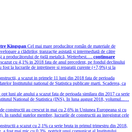
 catre Kingspan
Cel mai mare producător român de materiale de
elopare a clădirilor, tranzacție asistată și intermediată de către
și a producătorului de țiglă metalică, Wetterbest.…
continuare
a scazut cu 4,1% in 2018 fata de anul precedent, pe fondul declinului
 fost la lucrarile de intretinere si reparatii curente (+7,9%) si la
nstructii, a scazut in primele 11 luni din 2018 fata de perioada
atelor Institutului national de Statistica publicate marti. Scaderea, ca
 opt luni ale anului a scazut fata de perioada similara din 2017 ca serie
Institutul National de Statistica (INS). In luna august 2018, volumul...…
 de constructii au crescut in mai cu 2,6% in Uniunea Europeana si cu
 In randul statelor membre, lucrarile de constructii au inregistrat cele
nstructii a scazut cu 2,1% ca serie bruta in primul trimestru din 2018,
e, a fost mai mic cu 0,3%, potrivit unui comunicat al Institutului