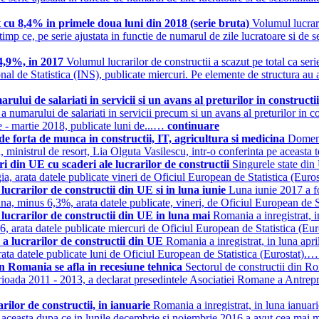
t cu 8,4% in primele doua luni din 2018 (serie bruta)
Volumul lucrari
mp ce, pe serie ajustata in functie de numarul de zile lucratoare si de s
 4,9%, in 2017
Volumul lucrarilor de constructii a scazut pe total ca se
nal de Statistica (INS), publicate miercuri. Pe elemente de structura au av
lui de salariati in servicii si un avans al preturilor in construct
ata a numarului de salariati in servicii precum si un avans al preturilor in 
ie - martie 2018, publicate luni de...…
continuare
e forta de munca in constructii, IT, agricultura si medicina
Domeni
uni, ministrul de resort, Lia Olguta Vasilescu, intr-o conferinta pe aceast
i din UE cu scaderi ale lucrarilor de constructii
Singurele state din
gia, arata datele publicate vineri de Oficiul European de Statistica (Eur
crarilor de constructii din UE si in luna iunie
Luna iunie 2017 a fo
ana, minus 6,3%, arata datele publicate, vineri, de Oficiul European de 
ucrarilor de constructii din UE in luna mai
Romania a inregistrat, i
arata datele publicate miercuri de Oficiul European de Statistica (Eu
 a lucrarilor de constructii din UE
Romania a inregistrat, in luna apr
ata datele publicate luni de Oficiul European de Statistica (Eurostat).
n Romania se afla in recesiune tehnica
Sectorul de constructii din Ro
 perioada 2011 - 2013, a declarat presedintele Asociatiei Romane a Ant
rilor de constructii, in ianuarie
Romania a inregistrat, in luna ianua
aceasta dupa ce in lunile decembrie si noiembrie 2016 a avut cea mai mar