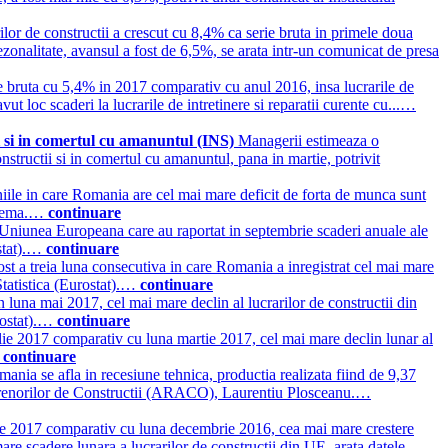
lor de constructii a crescut cu 8,4% ca serie bruta in primele doua
ezonalitate, avansul a fost de 6,5%, se arata intr-un comunicat de presa
rie bruta cu 5,4% in 2017 comparativ cu anul 2016, insa lucrarile de
ut loc scaderi la lucrarile de intretinere si reparatii curente cu...…
ii si in comertul cu amanuntul (INS)
Managerii estimeaza o
constructii si in comertul cu amanuntul, pana in martie, potrivit
ile in care Romania are cel mai mare deficit de forta de munca sunt
a tema.…
continuare
 Uniunea Europeana care au raportat in septembrie scaderi anuale ale
ostat).…
continuare
st a treia luna consecutiva in care Romania a inregistrat cel mai mare
Statistica (Eurostat).…
continuare
n luna mai 2017, cel mai mare declin al lucrarilor de constructii din
rostat).…
continuare
ilie 2017 comparativ cu luna martie 2017, cel mai mare declin lunar al
…
continuare
mania se afla in recesiune tehnica, productia realizata fiind de 9,37
reprenorilor de Constructii (ARACO), Laurentiu Plosceanu.…
rie 2017 comparativ cu luna decembrie 2016, cea mai mare crestere
e scadere lunara a lucrarilor de constructii din UE, arata datele