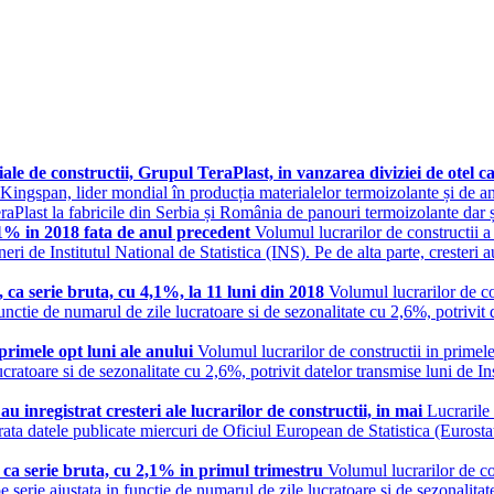
riale de constructii, Grupul TeraPlast, in vanzarea diviziei de otel
 Kingspan, lider mondial în producția materialelor termoizolante și de anv
raPlast la fabricile din Serbia și România de panouri termoizolante dar 
,1% in 2018 fata de anul precedent
Volumul lucrarilor de constructii 
eri de Institutul National de Statistica (INS). Pe de alta parte, cresteri au
, ca serie bruta, cu 4,1%, la 11 luni din 2018
Volumul lucrarilor de co
unctie de numarul de zile lucratoare si de sezonalitate cu 2,6%, potrivit d
 primele opt luni ale anului
Volumul lucrarilor de constructii in primele
lucratoare si de sezonalitate cu 2,6%, potrivit datelor transmise luni de 
u inregistrat cresteri ale lucrarilor de constructii, in mai
Lucrarile
a datele publicate miercuri de Oficiul European de Statistica (Eurostat).
, ca serie bruta, cu 2,1% in primul trimestru
Volumul lucrarilor de co
 serie ajustata in functie de numarul de zile lucratoare si de sezonalitat