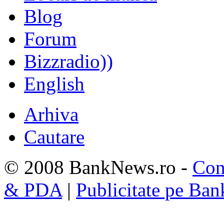
Blog
Forum
Bizzradio))
English
Arhiva
Cautare
© 2008 BankNews.ro -
Con
& PDA
|
Publicitate pe Ba