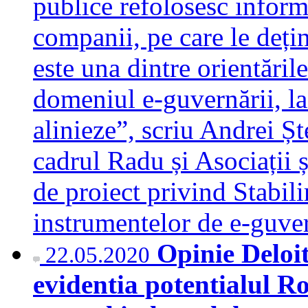
publice refolosesc informa
companii, pe care le dețin 
este una dintre orientăril
domeniul e-guvernării, la
alinieze”, scriu Andrei Șt
cadrul Radu și Asociații 
de proiect privind Stabili
instrumentelor de e-guv
Opinie Deloi
22.05.2020
evidentia potentialul R