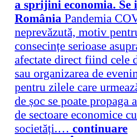
a sprijini economia. Se
România
Pandemia COVI
neprevăzută, motiv pentru
consecințe serioase asupr
afectate direct fiind cele
sau organizarea de evenim
pentru zilele care urmeaz
de șoc se poate propaga 
de sectoare economice cu 
societăți.…
continuare