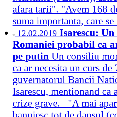
afara tarii". "Avem 168 
suma importanta, care se
Isarescu: Un 
12.02.2019
Romaniei probabil ca ar 
pe putin
Un consiliu mon
ca ar necesita un curs de 7
guvernatorul Bancii Nat
Isarescu, mentionand ca ac
crize grave. "A mai apar
banuiesc tot de dansul (c