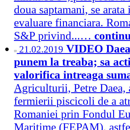
doua saptamani, se arata 
evaluare financiara. Roman
S&P privind...…
contin
VIDEO Daea, 
21.02.2019
punem la treaba; sa act
valorifica intreaga su
Agriculturii, Petre Daea, 
fermierii piscicoli de a a
Romaniei prin Fondul Eur
Maritime (FEPAM), astfel