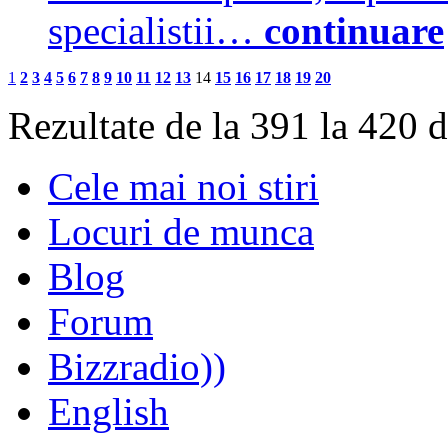
specialistii…
continuare
1
2
3
4
5
6
7
8
9
10
11
12
13
14
15
16
17
18
19
20
Rezultate de la 391 la 420 
Cele mai noi stiri
Locuri de munca
Blog
Forum
Bizzradio))
English