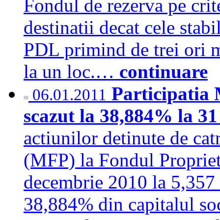
Fondul de rezerva pe crite
destinatii decat cele stab
PDL primind de trei ori 
la un loc.…
continuare
Participatia
06.01.2011
scazut la 38,884% la 3
actiunilor detinute de ca
(MFP) la Fondul Proprieta
decembrie 2010 la 5,357 
38,884% din capitalul soci