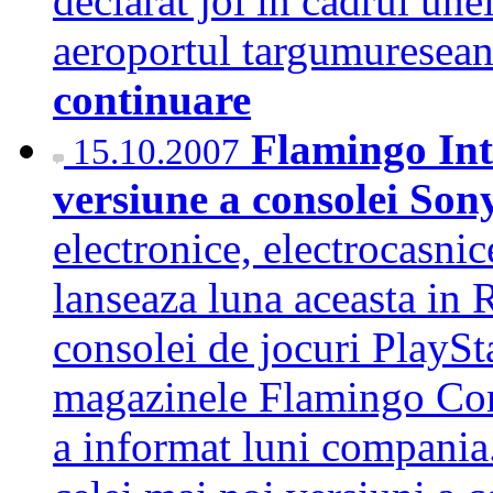
declarat joi in cadrul une
aeroportul targumuresean
continuare
Flamingo Int
15.10.2007
versiune a consolei Son
electronice, electrocasni
lanseaza luna aceasta in
consolei de jocuri PlaySta
magazinele Flamingo Com
a informat luni compania.