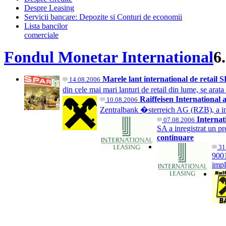
Despre Leasing
Servicii bancare: Depozite si Conturi de economii
Lista bancilor
comerciale
Fondul Monetar International
6
Marele lant international de retail
14.08.2006
din cele mai mari lanturi de retail din lume, se 
Raiffeisen International 
10.08.2006
Zentralbank �sterreich AG (RZB), a inre
Internat
07.08.2006
SA a inregistrat un p
continuare
31
9001
impl