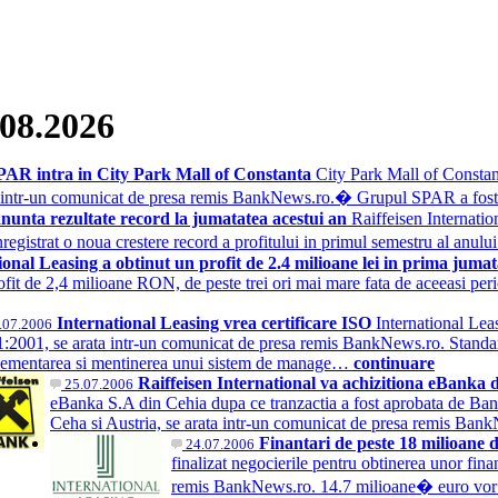
.08.2026
 SPAR intra in City Park Mall of Constanta
City Park Mall of Constan
arata intr-un comunicat de presa remis BankNews.ro.� Grupul SPAR a fo
anunta rezultate record la jumatatea acestui an
Raiffeisen Internati
gistrat o noua crestere record a profitului in primul semestru al anul
ional Leasing a obtinut un profit de 2.4 milioane lei in prima juma
rofit de 2,4 milioane RON, de peste trei ori mai mare fata de aceeasi pe
International Leasing vrea certificare ISO
International Lea
.07.2006
:2001, se arata intr-un comunicat de presa remis BankNews.ro. Stand
ementarea si mentinerea unui sistem de manage…
continuare
Raiffeisen International va achizitiona eBanka
25.07.2006
eBanka S.A din Cehia dupa ce tranzactia a fost aprobata de Banca
Ceha si Austria, se arata intr-un comunicat de presa remis Ba
Finantari de peste 18 milioane 
24.07.2006
finalizat negocierile pentru obtinerea unor fina
remis BankNews.ro. 14.7 milioane� euro vor f