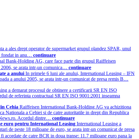
ta a ales drept operator de supermarket grupul olandez SPAR, unul
st fondat in anu…
continuare
onal Bank-Holding AG, care face parte din grupul Raiffeisen
ui 2006, se arata intr-un comunica…
continuare
tate a anului
In primele 6 luni ale anului, International Leasing – IFN
rioada a anului 2005, se arata intr-un comunicat de presa remis B…
sing a demarat procesul de obtinere a certificarii SR EN ISO
ardul de referinta contractual SR EN ISO 9001:2001 inseamna
 din Cehia
Raiffeisen International Bank-Holding AG va achizitiona
 Nationala a Cehiei si de catre autoritatile in drept din Republica
nkNews.ro. Acordul dintre…
continuare
de euro pentru International Leasing
International Leasing a
ntari de peste 18 milioane de euro, se arata intr-un comunicat de presa
i acordate de catre BCR in doua transe: 11.7 milioane euro pana la