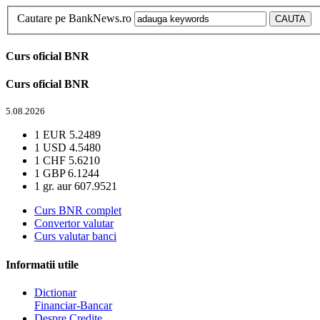
Cautare pe BankNews.ro
Curs oficial BNR
Curs oficial BNR
5.08.2026
1 EUR
5.2489
1 USD
4.5480
1 CHF
5.6210
1 GBP
6.1244
1 gr. aur
607.9521
Curs BNR complet
Convertor valutar
Curs valutar banci
Informatii utile
Dictionar
Financiar-Bancar
Despre Credite