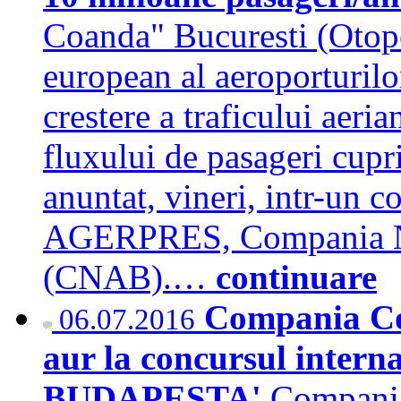
Coanda" Bucuresti (Otope
european al aeroporturilo
crestere a traficului aeri
fluxului de pasageri cupri
anuntat, vineri, intr-un 
AGERPRES, Compania Nat
(CNAB).…
continuare
Compania Cot
06.07.2016
aur la concursul inter
BUDAPESTA'
Compania