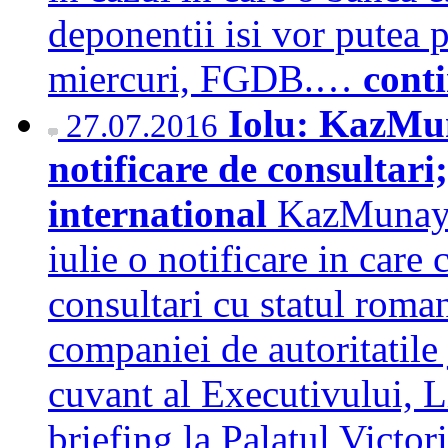
deponentii isi vor putea p
miercuri, FGDB.…
cont
Iolu: KazMu
27.07.2016
notificare de consultari;
international
KazMunayG
iulie o notificare in care
consultari cu statul roma
companiei de autoritatile 
cuvant al Executivului, Li
briefing la Palatul Victo