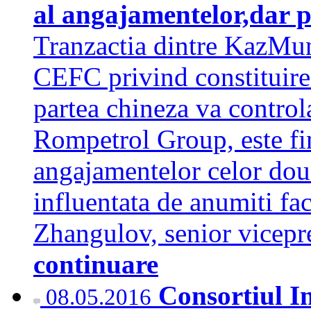
al angajamentelor,dar p
Tranzactia dintre KazMu
CEFC privind constituirea
partea chineza va control
Rompetrol Group, este fin
angajamentelor celor doua
influentata de anumiti fac
Zhangulov, senior vicep
continuare
Consortiul In
08.05.2016