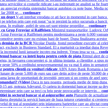
itatea serviciilor si costurile ridicate i-au indreptatit pe analisti sa fie 
stii au apreciat evolutia sistemului bancar autohton cu note bune. Media n
ra. Iar 2008 se…
continuare
i un deget
V-ati intrebat vreodata ce ati face in momentul in care banca l
pe telefon prin care esti rugat "sa te prezinti la orice sucursala a banci
uma. In realitate, astfel de sms-uri sunt trimise propriilor…
continuare
 cu Grup Feroviar si Raiffeisen
Ministrul transporturilor, Ludovic Orb
 Grup Feroviar si Raiffeisen pentru modernizarea a peste 6.000 vagoane 
ocomotive pentru care nu existau bani de buget. Dupa finalizarea acestor
pa demisia de la BCR
Nicolae Danila, fostul presedinte executiv al cele
ract, exclusiv in Business Standard. El a marturisit ca imediat dupa Rev
a la inceputul lunii ianuarie incotro ma indrept. Vreau insa sa va…
conti
temul bancar va inteti lupta pentru cotele de piata
Ritmul alert de c
riga, in favoarea concurentei si, in ultima instanta, a clientilor, a sp
e peste 50% a creditului neguvernamental nu va mai fi atins in urmator
entru clientii cu venituri ridicate
ABN Amro Bank Romania a lansat,
i lunare de peste 5.000 de euro sau care detin active de peste 50.000 de
o gama larga de oportunitati de investitii, precum si un centru de apel s
comandari? (Video)
Daca in tara noastra, perioada medie de timp dupa 
-15 ani, noteaza Adevarul. O cariera in domeniul bancar incepe sa devina
determinare prin care sa treci cu brio peste provocarile ce intervin…
con
ei in sectorul bancar si al asigurarilor auto
Planurile de actualizar
rea dreptului la servicii bancare de baza tuturor cetatenilor si cresterea
lul de trai al populatiei prin inlaturarea barierelor care au afectat co