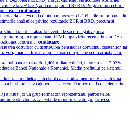
e si Dezvoltare (BERD) a urcat calificativele acordate Romaniei
bancare de la '2+' la'3-', arata un raport al BERD. Progresul in sectorul
ce urcarea…
continuare
ma perioada, cu exceptia diminuarii usoare a lichiditatilor unor banci din
estimarile analistilor privind rezultatele BCR si BRD, precum si
ozitionat pentru a absorbi eventuale socuri negative, insa
ingrijorare, spun reprezentantii FMI dupa vizita recenta in tara. "Asa
 pozitionat pentru a…
continuare
uarea costurilor cu distribuirea pensiilor la domiciliul cetatenilor, iar
. Vosganian a afirmat ca pensionarii din justitie si din armata, care
in sistemul bancar a fost de 1,401 miliarde de lei, in urcare cu 13,92%
it datelor Bancii Nationale a Romaniei. Media profitului pe sistemul
du Gratian Ghetea, a declarat ca ar fi ideal pentru CEC sa devina
bil ca in viitor? se va ajunge la asa ceva. Dar personal consider ca in
 initiat joi un grup format din reprezentantii patronatelor,
ndurile structurale. Activitatile monitorizate de grup privesc