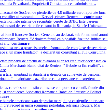
onstantia Privatbank. Proprietarii Constantia, ce a administrat…
ul acuzat de SocGen de pierderile de 4,9 miliarde euro raportate luna
un consilier al avocatului lui Kerviel, citeaza Reuters.…
continuare
specta normele interne de securitate, cerute de BNR. Este parerea
asi masuri de securitate fie ca sunt in Romania, in Statele Unite sau in
 ai bancii franceze Societe Generale au declarat, sub forma unui anunt
informeaza Reuters. "Admitem faptul ca o posibila fuziune, initiata sau
r si ar…
continuare
reusind sa treaca peste sistemele informationale complexe de securitate,
 face si un mare fraudator", a declarat un consultant al FTI Consulting,
ctate probabil de efectul de avalansa al crizei creditelor declansata ca
China Merchants Bank, citat de Reuters. "Trebuie sa fim realisti", a
uare
ara-n tara, anuntand in stanga si-n dreapta ca au nevoie de personal,
erioada. In majoritatea cazurilor se cauta persoane cu experienta in
ienta, care deseori nu stiu cum sa se comporte cu clientii, fraude din
a, si conducerea Asociatiei Romane a Bancilor. Statisticile Politiei
inuare
e pe bursele americane s-au depreciat marti, dupa castigurile anterioare
 un pret record in urma scumpirii petrolului, relateaza Reuters. Mai
2,6%, in timp ce teama…
continuare