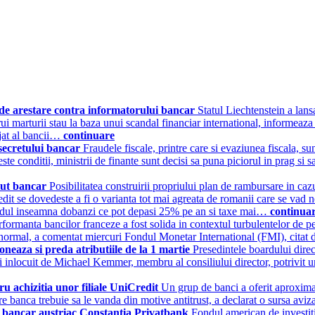
 de arestare contra informatorului bancar
Statul Liechtenstein a lans
arui marturii stau la baza unui scandal financiar international, informe
ajat al bancii…
continuare
secretului bancar
Fraudele fiscale, printre care si evaziunea fiscala,
este conditii, ministrii de finante sunt decisi sa puna piciorul in prag 
mut bancar
Posibilitatea construirii propriului plan de rambursare in c
edit se dovedeste a fi o varianta tot mai agreata de romanii care se vad n
cardul inseamna dobanzi ce pot depasi 25% pe an si taxe mai…
continua
rformanta bancilor franceze a fost solida in contextul turbulentelor de pe
t la normal, a comentat miercuri Fondul Monetar International (FMI), cit
eaza si preda atributiile de la 1 martie
Presedintele boardului dire
a fi inlocuit de Michael Kemmer, membru al consiliului director, potrivi
ru achizitia unor filiale UniCredit
Un grup de banci a oferit aproximat
 care banca trebuie sa le vanda din motive antitrust, a declarat o sursa 
 bancar austriac Constantia Privatbank
Fondul american de investit