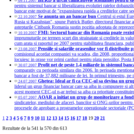
BERD a urcat calificativele Romaniei pentru sis
09.11.2007
pentru sistemul bancar si liberalizarea evolutiei ratelor dobanzilor
bancar este motivat de "expansiunea rapida a creditelor catre s
Se anunta un an bancar bun
Centrul si estul Eur
22.10.2007
Rusia si Kazahstan", spune Patrick Butler, directorul financiar 
asteptarile Citibank Romania sustin pozitia adoptata de repreze
FMI: Sectorul bancar din Romania poate rezist
10.10.2007
imprumuturile pe termen scurt din strainatate si creditele in val
cum arata si raportul pe 2007 pentru stabilitatea financiara, 
Pensiile si salariile orasenilor vor fi distribuit
23.08.2007
comisionul acordat companiei va scadea, din 2008, proportional c
locuiesc in orase vor primi carduri pentru plata pensiilor, Pos
Profit net de peste 1,4 miliarde in sistemul ban
30.07.2007
comparativ cu perioada similara din 2006. In perioada mentionata
bancar a fost de 37,882 milioane de lei. In primul trimestru, pe
Ghetea: Ideal ar fi ca CEC-ul sa devina un gru
24.07.2007
liderul un grup financiar bancar care sa aiba in compunere si alt 
acest moment CEC-ul n-ar trebui sa aiba ca prioritate constituir
AOAR a initiat un grup de monitorizare a fond
05.07.2007
sindicatelor, mediului de afaceri, bancilor si ONG-urilor pentru 
procesele de aprobare a programelor operationale sectoriale (PO
1
2
3
4
5
6
7
8
9
10
11
12
13
14
15
16
17
18
19
20
21
Rezultate de la 541 la 570 din 613