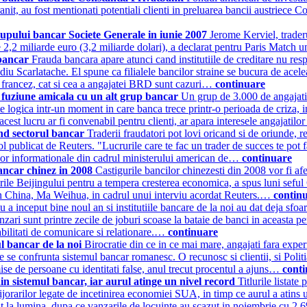
t, au fost mentionati potentiali clienti in preluarea bancii austriece C
rupului bancar Societe Generale in iunie 2007
Jerome Kerviel, trader
de 2,2 miliarde euro (3,2 miliarde dolari), a declarat pentru Paris Match 
 bancar
Frauda bancara apare atunci cand institutiile de creditare nu re
diu Scarlatache. El spune ca filialele bancilor straine se bucura de acele
i francez, cat si cea a angajatei BRD sunt cazuri…
continuare
 fuziune amicala cu un alt grup bancar
Un grup de 3.000 de angajati
e logica intr-un moment in care banca trece printr-o perioada de criza, 
acest lucru ar fi convenabil pentru clienti, ar apara interesele angajatilo
and sectorul bancar
Traderii fraudatori pot lovi oricand si de oriunde, 
icol publicat de Reuters. "Lucrurile care te fac un trader de succes te pot
lor informationale din cadrul ministerului american de…
continuare
bancar chinez in 2008
Castigurile bancilor chinezesti din 2008 vor fi afe
ile Beijingului pentru a tempera cresterea economica, a spus luni seful 
n China, Ma Weihua, in cadrul unui interviu acordat Reuters.…
contin
u a inceput bine noul an si institutiile bancare de la noi au dat deja sfo
nzari sunt printre zecile de joburi scoase la bataie de banci in aceasta p
abilitati de comunicare si relationare.…
continuare
ul bancar de la noi
Birocratie din ce in ce mai mare, angajati fara exper
 se confrunta sistemul bancar romanesc. O recunosc si clientii, si Politi
ise de persoane cu identitati false, anul trecut procentul a ajuns…
cont
in sistemul bancar, iar aurul atinge un nivel record
Titlurile listat
grijorarilor legate de incetinirea economiei SUA, in timp ce aurul a atins
iesit la lumina, dupa ce vanzarile de locuinte au scazut in noiembrie cu 