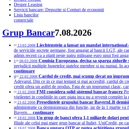
Despre Leasing
Servicii bancare: Depozite si Conturi de economii
Lista bancilor
comerciale
Grup Bancar
7.08.2026
Liechtenstein a lansat un mandat international
13.03.2008
de serviciile secrete germane, fost angajat al bancii LGT, ale c
admis recent ca a platit peste patru milioane euro unui fost ang
Comisia Europeana, decisa sa sparga zidurile 
1
06.03.2008
prejudicii multiple bugetelor statelor membre si nu numai. In ac
continuare
Cardul de credit, mai scump decat un impru
4
22.02.2008
Adevarul. Din ce in ce mai tentant si mai accesibil, cardul de cr
credit ofera un astfel de produs. Fata de un imprumut clasic, 
FMI considera solid sistemul bancar francez
Pe
21.02.2008
vigilentei in conditiile in care piata inca nu a revenit comple
Presedintele grupului bancar BayernLB demision
21.02.2008
administratie ca demisioneaza din functie, iar de la 1 martie v
Bayern…
continuare
Un grup de banci ofera 1,1 miliarde dolari pent
19.02.2008
filiale ale celui mai mare grup bancar al Italiei, UniCredit, pe
Banca ungara OTP ar putea achizitiona grupul
19.02.2008