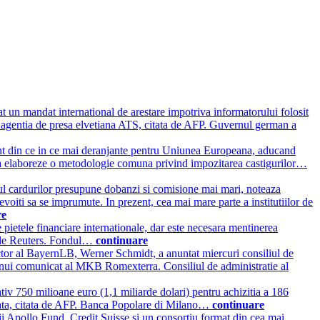
at un mandat international de arestare impotriva informatorului folosit
aza agentia de presa elvetiana ATS, citata de AFP. Guvernul german a
 sunt din ce in ce mai deranjante pentru Uniunea Europeana, aducand
si sa elaboreze o metodologie comuna privind impozitarea castigurilor…
azul cardurilor presupune dobanzi si comisione mai mari, noteaza
evoiti sa se imprumute. In prezent, cea mai mare parte a institutiilor de
re
 pietele financiare internationale, dar este necesara mentinerea
at de Reuters. Fondul…
continuare
ctor al BayernLB, Werner Schmidt, a anuntat miercuri consiliul de
t unui comunicat al MKB Romexterra. Consiliul de administratie al
iv 750 milioane euro (1,1 miliarde dolari) pentru achizitia a 186
avizata, citata de AFP. Banca Popolare di Milano…
continuare
ii Apollo Fund, Credit Suisse si un consortiu format din cea mai