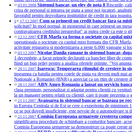
Sistemul bancar, un elev de nota 8
Riscurile, cal
03.01.2008
criza de personal si intrarea pe piata a unor noi jucatori, anali
favorabil pentru dezvoltarea institutiilor de credit in tara noast
Cum sa primesti un credit bancar fara sa mist
1
17.12.2007
solicitati? In mod normal, in momentul in care primesti un mesaj 
contravaloarea creditului preaprobat" ai putea crede ca este o gl
CFR Marfa va forma o societate cu capital mixt
12.12.2007
operationala o societate cu capital mixt formata din CFR Marfa,
activitate repararea si modernizarea a peste 6.000 vagoane si l
Nicolae Danila ramane in sistemul bancar, du
03.12.2007
1 decembrie, a facut primele declaratii ca bancher liber de cont
fiind un bun prilej pentru a analiza ofertele primite. "Voi anunt
Isarescu: Temperarea ritmului de crestere in sis
29.11.2007
inseamna ca batalia pentru cotele de piata va deveni mult mai ap
Nationale a Romaniei (BNR) a apreciat ca un ritm de crestere d
ABN Amro Romania a lansat un serviciu bancar p
28.11.2007
clasa premium, personalizat si adaptat pentru clientii cu venitur
la un manager pentru relatii cu clientii, care ii poate prezenta 
Avansarea in sistemul bancar se bazeaza pe re
21.11.2007
in Europa Centrala si de Est se cere o experienta de minimum 10
ce se pot dovedi insuficiente, este nevoie de o automotivare si 
Comisia Europeana urmareste cresterea competiti
21.11.2007
simplificarea procedurii de schimbare a conturilor bancare, acorda
Comisia Europeana urmareste sa demonstreze ca poate creste nive