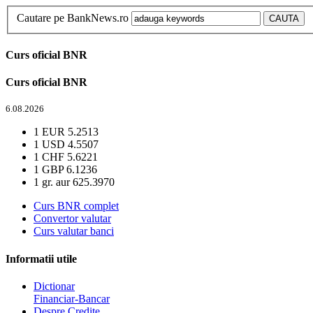
Cautare pe BankNews.ro
Curs oficial BNR
Curs oficial BNR
6.08.2026
1 EUR
5.2513
1 USD
4.5507
1 CHF
5.6221
1 GBP
6.1236
1 gr. aur
625.3970
Curs BNR complet
Convertor valutar
Curs valutar banci
Informatii utile
Dictionar
Financiar-Bancar
Despre Credite