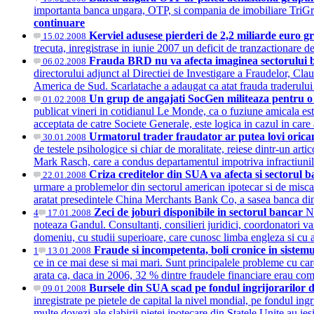
importanta banca ungara, OTP, si compania de imobiliare TriGrani
continuare
Kerviel adusese pierderi de 2,2 miliarde euro g
15.02.2008
trecuta, inregistrase in iunie 2007 un deficit de tranzactionare 
Frauda BRD nu va afecta imaginea sectorului
06.02.2008
directorului adjunct al Directiei de Investigare a Fraudelor, Clau
America de Sud. Scarlatache a adaugat ca atat frauda traderulu
Un grup de angajati SocGen militeaza pentru o
01.02.2008
publicat vineri in cotidianul Le Monde, ca o fuziune amicala est
acceptata de catre Societe Generale, este logica in cazul in care 
Urmatorul trader fraudator ar putea lovi oric
30.01.2008
de testele psihologice si chiar de moralitate, reiese dintr-un art
Mark Rasch, care a condus departamentul impotriva infractiuni
Criza creditelor din SUA va afecta si sectorul 
22.01.2008
urmare a problemelor din sectorul american ipotecar si de miscar
aratat presedintele China Merchants Bank Co, a sasea banca di
Zeci de joburi disponibile in sectorul bancar
N
4
17.01.2008
noteaza Gandul. Consultanti, consilieri juridici, coordonatori va
domeniu, cu studii superioare, care cunosc limba engleza si cu 
Fraude si incompetenta, boli cronice in sistem
1
13.01.2008
ce in ce mai dese si mai mari. Sunt principalele probleme cu care
arata ca, daca in 2006, 32 % dintre fraudele financiare erau com
Bursele din SUA scad pe fondul ingrijorarilor d
09.01.2008
inregistrate pe pietele de capital la nivel mondial, pe fondul in
multe dovezi ale slabirii pietei ipotecare din Statele Unite au 