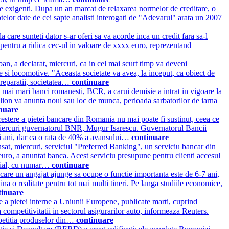
foarte exigenti. Dupa un an marcat de relaxarea normelor de creditare, o
otelor date de cei sapte analisti interogati de "Adevarul" arata un 2007
a care sunteti dator s-ar oferi sa va acorde inca un credit fara sa-l
i pentru a ridica cec-ul in valoare de xxxx euro, reprezentand
an, a declarat, miercuri, ca in cel mai scurt timp va deveni
si locomotive. "Aceasta societate va avea, la inceput, ca obiect de
 reparatii, societatea…
continuare
i mai mari banci romanesti, BCR, a carui demisie a intrat in vigoare la
elion va anunta noul sau loc de munca, perioada sarbatorilor de iarna
nuare
restere a pietei bancare din Romania nu mai poate fi sustinut, ceea ce
us miercuri guvernatorul BNR, Mugur Isarescu. Guvernatorul Bancii
ii ani, dar ca o rata de 40% a avansului…
continuare
 miercuri, serviciul "Preferred Banking", un serviciu bancar din
 euro, a anuntat banca. Acest serviciu presupune pentru clienti accesul
pecial, cu numar…
continuare
care un angajat ajunge sa ocupe o functie importanta este de 6-7 ani,
 o realitate pentru tot mai multi tineri. Pe langa studiile economice,
tinuare
e a pietei interne a Uniunii Europene, publicate marti, cuprind
 competitivitatii in sectorul asigurarilor auto, informeaza Reuters.
mpetitia produselor din…
continuare