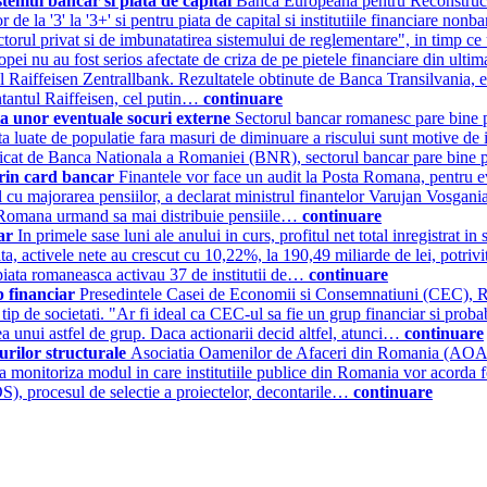
temul bancar si piata de capital
Banca Europeana pentru Reconstructi
 de la '3' la '3+' si pentru piata de capital si institutiile financiare non
ectorul privat si de imbunatatirea sistemului de reglementare", in timp 
opei nu au fost serios afectate de criza de pe pietele financiare din ulti
al Raiffeisen Zentrallbank. Rezultatele obtinute de Banca Transilvania, 
ntantul Raiffeisen, cel putin…
continuare
a unor eventuale socuri externe
Sectorul bancar romanesc pare bine p
uta luate de populatie fara masuri de diminuare a riscului sunt motive de 
publicat de Banca Nationala a Romaniei (BNR), sectorul bancar pare bine
e prin card bancar
Finantele vor face un audit la Posta Romana, pentru eval
u majorarea pensiilor, a declarat ministrul finantelor Varujan Vosganian
ta Romana urmand sa mai distribuie pensiile…
continuare
car
In primele sase luni ale anului in curs, profitul net total inregistrat 
, activele nete au crescut cu 10,22%, la 190,49 miliarde de lei, potriv
 piata romaneasca activau 37 de institutii de…
continuare
p financiar
Presedintele Casei de Economii si Consemnatiuni (CEC), Ra
tip de societati. "Ar fi ideal ca CEC-ul sa fie un grup financiar si proba
ea unui astfel de grup. Daca actionarii decid altfel, atunci…
continuare
urilor structurale
Asociatia Oamenilor de Afaceri din Romania (AOAR) a
a monitoriza modul in care institutiile publice din Romania vor acorda fo
S), procesul de selectie a proiectelor, decontarile…
continuare