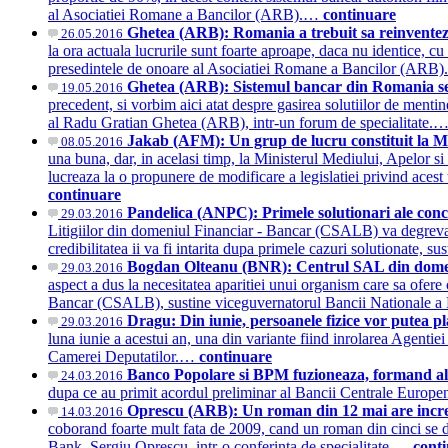
al Asociatiei Romane a Bancilor (ARB).…
continuare
Ghetea (ARB): Romania a trebuit sa reinventeze
26.05.2016
la ora actuala lucrurile sunt foarte aproape, daca nu identice, 
presedintele de onoare al Asociatiei Romane a Bancilor (ARB
Ghetea (ARB): Sistemul bancar din Romania se a
19.05.2016
precedent, si vorbim aici atat despre gasirea solutiilor de mentine
al Radu Gratian Ghetea (ARB), intr-un forum de specialitate.
Jakab (AFM): Un grup de lucru constituit la Mi
08.05.2016
una buna, dar, in acelasi timp, la Ministerul Mediului, Apelor s
lucreaza la o propunere de modificare a legislatiei privind ac
continuare
Pandelica (ANPC): Primele solutionari ale conc
29.03.2016
Litigiilor din domeniul Financiar - Bancar (CSALB) va degreva inst
credibilitatea ii va fi intarita dupa primele cazuri solutionate,
Bogdan Olteanu (BNR): Centrul SAL din domeniu
29.03.2016
aspect a dus la necesitatea aparitiei unui organism care sa ofere
Bancar (CSALB), sustine viceguvernatorul Bancii Nationale
Dragu: Din iunie, persoanele fizice vor putea pl
29.03.2016
luna iunie a acestui an, una din variante fiind inrolarea Agenti
Camerei Deputatilor.…
continuare
Banco Popolare si BPM fuzioneaza, formand al 
24.03.2016
dupa ce au primit acordul preliminar al Bancii Centrale Euro
Oprescu (ARB): Un roman din 12 mai are incred
14.03.2016
coborand foarte mult fata de 2009, cand un roman din cinci se de
Bank, Sergiu Oprescu, intr-o conferinta de specialitate.…
cont