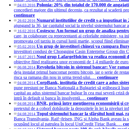
Polonia: 20% din totalul de 170.000 de angajati
04.03.2016
concedieri majore din ultimul deceniu, ca rezultat al scaderii pro
continuare
Numarul institutiilor de credit s-a imputinat in
26.02.2016
ajungand la 36, iar capitalul social la nivelul sistemului banc
Costescu: Am format un grup de analiza pentru si
16.02.2016
care, in colaborare cu reprezentanti ai celorlalte ministere, va in
promovata cel tarziu in cursul lunii martie, scopul fiind elimina
Un grup de investitori chinezi va cumpara Bur
05.02.2016
investitori condusi de Chongqing Casin Enterprise Group din 
Noul grup LafargeHolcim va realiza economii de
16.07.2015
obiective fiind realizarea unor economii de 1,4 miliarde de euro i
Revolutia bitcoin in sistemul bancar: Vor rama
06.08.2014
deja instalat primul bancomat pentru bitcoin, iar o serie de rest
risca sa ramana din nou in urma trend-ului.…
continuare
CorpBank, instituţia de credit care a adus sist
04.08.2014
pune presiuni pe Banca Naţională a Bulgariei să grăbească înapo
capital au adus sistemul bancar bulgar în cea mai severă criză de
intră în default şi banca în insolvenţă.…
continuare
BNR, prinsă între menţinerea economisirii şi 
04.08.2014
pretextul de a coborî dobânzile la depozitele în lei la nivelur
Topul sistemului bancar la sfârşitul lunii mai, r
04.08.2014
Banca Transilvania, Raif¬feisen, ING şi Alpha Bank aveau la sfâr
ocupând locul al patrulea în locul UniCredit Ţiriac Bank.…
co