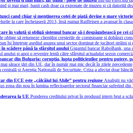
vor deveni şi mai mari, iar banii - piese de muzeu
Într-un exerciţiu d
nd şi mai mari, banii cash doar ca exponate de muzeu şi că datorită dez
Atunci cand chiar şi menţinerea cotei de piaţă devine o mare victori
ivelurile la care încheiaseră 2013, însă numai Raiffeisen a avansat în cl
care în valută şi obligă sistemul bancar să-i despăgubească pe cei 
le oblige să returneze clienţilor creşterile de comisioane şi dobânzi con
an îşi înteţeşte asediul asupra unui sector dominat de jucători străini ş
n scădere până la sfârşitul anului
Gigantul bancar RaboBank, una din
itul anului şi apoi o revenire lentă către sfârşitul actualului sezon come
bancar din Bulgaria: corupţia, lupta politicienilor pentru putere, 
i mai sărace ţări din UE, dar în număr mai mic decât în zilele precedent
centrală şi Agenţia Naţională de Securitate. Criza a afectat doar băncil
car din ECE este „călcâiul lui Ahile” pentru regiune
Analiştii nu văd
dus zona din nou în lumina reflectoarelor sectorul financiar suferind di
 aderarea la UE
Ponderea creditului privat în produsul intern brut a scă