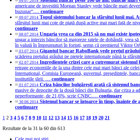
Sistemul bancar peste 100 de ani: băncile mari 
09.07.2014
americane de investiţii Morgan Stanley vede băncile mari deveni
buzunar“.…
continuare
Topul sistemului bancar la sfârşitul lunii mai. 
09.07.2014
sfârşitul lunii mai cote de piaţă după active mai mari faţă de n
continuare
Ungaria vrea ca din 2015 să nu mai existe ipote
08.07.2014
ungar a interzis băncilor să majoreze ratele de dobândă, vrea să 
în valută în împrumuturi în forinţi, semn că premierul Viktor Orb
Gigantul bancar RaboBank vede preţul grâului î
03.07.2014
scăderea preţului grâului pe pieţele internaţionale până la sfârş
Ingredientele crizei care a cutremurat sistemul 
02.07.2014
retrage economiile de la una dintre cele mai mari bănci ale cele
Internaţional, Comisia Europeană, guvernul, preşedintele, banca 
instituţiile ţării. …
continuare
Criza băncilor bulgăreşti arată că sistemul ban
01.07.2014
masive de depozite de la două bănci din Bulgaria, dar criza a a
neperformante, de 21,6%, scrie CNBC.…
continuare
Sistemul bancar se întoarce în timp, înainte de
30.06.2014
continuare
1
2
3
4
5
6
7
8
9
10
11
12
13
14
15
16
17
18
19
20
21
Rezultate de la 31 la 60 din 613
Cele mai noi stiri