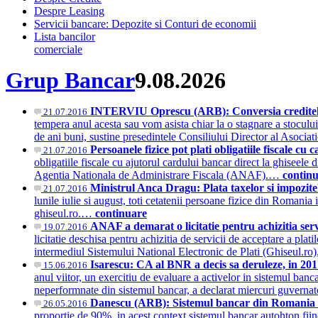
Despre Leasing
Servicii bancare: Depozite si Conturi de economii
Lista bancilor
comerciale
Grup Bancar
9.08.2026
INTERVIU Oprescu (ARB): Conversia creditelor 
21.07.2016
tempera anul acesta sau vom asista chiar la o stagnare a stocului
de ani buni, sustine presedintele Consiliului Director al As
Persoanele fizice pot plati obligatiile fiscale c
21.07.2016
obligatiile fiscale cu ajutorul cardului bancar direct la ghiseele di
Agentia Nationala de Administrare Fiscala (ANAF).…
contin
Ministrul Anca Dragu: Plata taxelor si impozitel
21.07.2016
lunile iulie si august, toti cetatenii persoane fizice din Romania 
ghiseul.ro.…
continuare
ANAF a demarat o licitatie pentru achizitia serv
19.07.2016
licitatie deschisa pentru achizitia de servicii de acceptare a plat
intermediul Sistemului National Electronic de Plati (Ghiseul.ro
Isarescu: CA al BNR a decis sa deruleze, in 201
15.06.2016
anul viitor, un exercitiu de evaluare a activelor in sistemul ban
neperformnate din sistemul bancar, a declarat miercuri guvern
Danescu (ARB): Sistemul bancar din Romania ra
26.05.2016
proportie de 90%, in acest context sistemul bancar autohton fiind