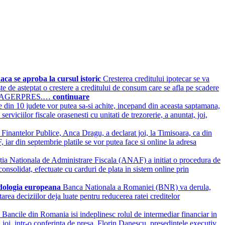
ca se aproba la cursul istoric
Cresterea creditului ipotecar se va
te de asteptat o crestere a creditului de consum care se afla pe scadere
ordat AGERPRES.…
continuare
e din 10 judete vor putea sa-si achite, incepand din aceasta saptamana,
serviciilor fiscale orasenesti cu unitati de trezorerie, a anuntat, joi,
 Finantelor Publice, Anca Dragu, a declarat joi, la Timisoara, ca din
, iar din septembrie platile se vor putea face si online la adresa
ia Nationala de Administrare Fiscala (ANAF) a initiat o procedura de
 consolidat, efectuate cu carduri de plata in sistem online prin
todologia europeana
Banca Nationala a Romaniei (BNR) va derula,
rea deciziilor deja luate pentru reducerea ratei creditelor
i
Bancile din Romania isi indeplinesc rolul de intermediar financiar in
 joi, intr-o conferinta de presa, Florin Danescu, presedintele executiv