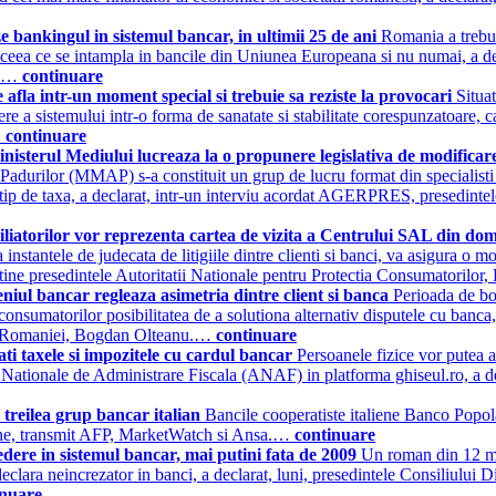
 bankingul in sistemul bancar, in ultimii 25 de ani
Romania a trebuit
cu ceea ce se intampla in bancile din Uniunea Europeana si nu numai, a de
).…
continuare
fla intr-un moment special si trebuie sa reziste la provocari
Situa
re a sistemului intr-o forma de sanatate si stabilitate corespunzatoare, ca
…
continuare
nisterul Mediului lucreaza la o propunere legislativa de modifica
i Padurilor (MMAP) s-a constituit un grup de lucru format din specialis
est tip de taxa, a declarat, intr-un interviu acordat AGERPRES, presedi
iliatorilor vor reprezenta cartea de vizita a Centrului SAL din do
antele de judecata de litigiile dintre clienti si banci, va asigura o moda
 sustine presedintele Autoritatii Nationale pentru Protectia Consumatori
l bancar regleaza asimetria dintre client si banca
Perioada de boo
 consumatorilor posibilitatea de a solutiona alternativ disputele cu banca
 a Romaniei, Bogdan Olteanu.…
continuare
ati taxele si impozitele cu cardul bancar
Persoanele fizice vor putea a
ei Nationale de Administrare Fiscala (ANAF) in platforma ghiseul.ro, a d
treilea grup bancar italian
Bancile cooperatiste italiene Banco Popo
pene, transmit AFP, MarketWatch si Ansa.…
continuare
ere in sistemul bancar, mai putini fata de 2009
Un roman din 12 ma
clara neincrezator in banci, a declarat, luni, presedintele Consiliului
inuare