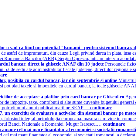
o vad ca fiind un potential "tsunami" pentru sistemul bancar, da
 de astfel de imprumuturi, din cauza Legii privind darea in plata, insa es
ociatiei Romane a Bancilor (ARB), Sergiu Oprescu, intr-un interviu ac
u cardul bancar, direct la ghiseele ANAF din 10 judete
Persoanele fizic
n 53 de sedii ale administratiilor fiscale judetene, directiilor regionale si 
uare
or, posibila cu cardul bancar, iar din septembrie si online
Ministrul
isi pot plati taxele si impozitele cu cardul bancar, la toate ghiseele ANAF
iciilor de acceptare a platilor prin card bancar pe Ghiseul.ro
Agent
ilor de impozite, taxe, contributii si alte sume cuvenite bugetului general
), potrivit unui anunt publicat marti pe SEAP.…
continuare
7, un exercitiu de evaluare a activelor din sistemul bancar pe me
car, folosind integral metodologia europeana, masura care vine in completa
atorul Bancii Nationale a Romaniei, Mugur Isarescu.…
continuare
mane cel mai mare finantator al economiei si societatii romanest
 cel mai mare finantator al economiei si societatii romanesti, a declarat,