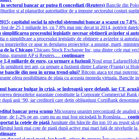
 in sectorul bancar ar putea fi concediati (Reuters)
Bancile din Polo
fiturilor si al planurilor autoritatilor de a impune sectorului costuri sup
 2015; capitalul social la nivelul sistemului bancar a scazut cu 7,8%
ar a fost de 25,1 miliarde lei, cu 7,8% mai mic decat in 2014, potrivit 
mplificarea procesului legislativ necesar obtinerii avizelor si auto
itia o simplificare a procesului legislativ de obtinere a avizelor si autori
rea intarzierilor ce apar in derularea proiectelor, a anuntat, marti, mini
sa de la Chicago
Chicago Stock Exchange Inc, una dintre cele mai vechi
China, transmit AP si Reuters.…
continuare
 1,4 miliarde de euro, ca urmare a fuziunii
Noul grup LafargeHolcim 
̂n următorii trei ani, ca urmare a fuziunii dintre Lafarge (Franţa) şi 
ne bancile din nou in urma trend-ului?
Bitcoin ataca tot mai puternic
aurante ofera posibilitatea de plata cu aceasta moneda virtuala. Bancile i
emul bancar bulgar în criză, se îndreaptă spre default, iar CE acuz
ierea depozitelor garantate constituite la Corporate Commercial Bank (C
 după anii ‘90, iar creditorii care deţin obligaţiuni CorpBank denominate 
creditul bancar prea scump
Micşorarea unanim preconizată de analişti d
i infime, de 1-2% pe an, cum nu au mai fost niciodată în România.…
cont
aportat la cotele de piaţă
Jumătate din băncile din top 10 au reuşit să-ş
şitul lunii mai cote de piaţă după active mai mari faţă de nivelurile la
ntinuare