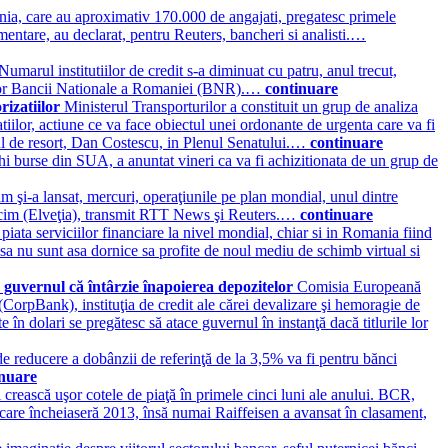
nia, care au aproximativ 170.000 de angajati, pregatesc primele
limentare, au declarat, pentru Reuters, bancheri si analisti.…
Numarul institutiilor de credit s-a diminuat cu patru, anul trecut,
datelor Bancii Nationale a Romaniei (BNR).…
continuare
rizatiilor
Ministerul Transporturilor a constituit un grup de analiza
zatiilor, actiune ce va face obiectul unei ordonante de urgenta care va fi
strul de resort, Dan Costescu, in Plenul Senatului.…
continuare
 burse din SUA, a anuntat vineri ca va fi achizitionata de un grup de
şi-a lansat, mercuri, operaţiunile pe plan mondial, unul dintre
Holcim (Elveţia), transmit RTT News şi Reuters.…
continuare
 piata serviciilor financiare la nivel mondial, chiar si in Romania fiind
nsa nu sunt asa dornice sa profite de noul mediu de schimb virtual si
ă guvernul că întârzie înapoierea depozitelor
Comisia Europeană
orpBank), instituţia de credit ale cărei devalizare şi hemoragie de
în dolari se pregătesc să atace guvernul în instanţă dacă titlurile lor
e reducere a dobânzii de referinţă de la 3,5% va fi pentru bănci
inuare
i crească uşor cotele de piaţă în primele cinci luni ale anului. BCR,
 care încheiaseră 2013, însă numai Raiffeisen a avansat în clasament,