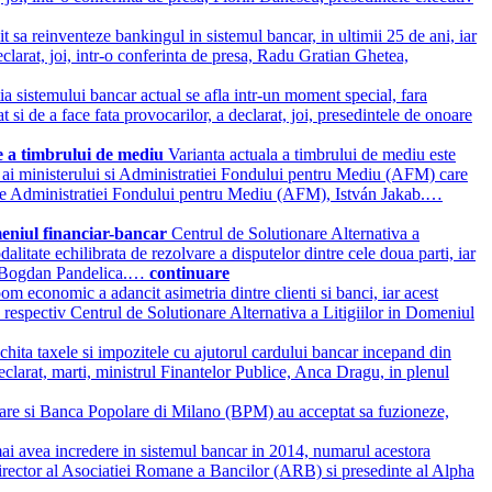
 sa reinventeze bankingul in sistemul bancar, in ultimii 25 de ani, iar
clarat, joi, intr-o conferinta de presa, Radu Gratian Ghetea,
tia sistemului bancar actual se afla intr-un moment special, fara
t si de a face fata provocarilor, a declarat, joi, presedintele de onoare
re a timbrului de mediu
Varianta actuala a timbrului de mediu este
ti ai ministerului si Administratiei Fondului pentru Mediu (AFM) care
ntele Administratiei Fondului pentru Mediu (AFM), István Jakab.…
meniul financiar-bancar
Centrul de Solutionare Alternativa a
litate echilibrata de rezolvare a disputelor dintre cele doua parti, iar
lor, Bogdan Pandelica.…
continuare
m economic a adancit asimetria dintre clienti si banci, iar acest
, respectiv Centrul de Solutionare Alternativa a Litigiilor in Domeniul
chita taxele si impozitele cu ajutorul cardului bancar incepand din
eclarat, marti, ministrul Finantelor Publice, Anca Dragu, in plenul
lare si Banca Popolare di Milano (BPM) au acceptat sa fuzioneze,
i avea incredere in sistemul bancar in 2014, numarul acestora
 Director al Asociatiei Romane a Bancilor (ARB) si presedinte al Alpha