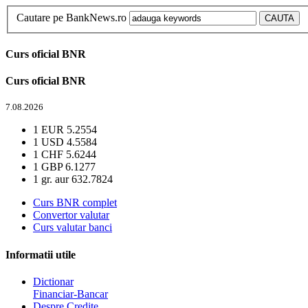
Cautare pe BankNews.ro
Curs oficial BNR
Curs oficial BNR
7.08.2026
1 EUR
5.2554
1 USD
4.5584
1 CHF
5.6244
1 GBP
6.1277
1 gr. aur
632.7824
Curs BNR complet
Convertor valutar
Curs valutar banci
Informatii utile
Dictionar
Financiar-Bancar
Despre Credite