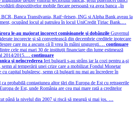
e imaginaţie despre viitorul sectorului bancar, şeful puternicei bănci
voltării dispozitivelor mobile fiecare persoană va avea banca „în
e
BCR, Banca Transilvania, Raif¬feisen, ING şi Alpha Bank aveau la
asament, ocupând locul al patrulea în locul UniCredit Ţiriac Bank.…
cărora le-au majorat incorect comisioanele şi dobânzile
Guvernul
siderate incorecte şi să convertească din decembrie creditele ipotecare
i despre care nu a ascuns că îl vrea în mâini ungureşti.…
continuare
tre cele mai mari 30 de instituţii financiare din lume estimează
rcial 2014/2015.…
continuare
panica şi neîncrederea
Ieri bulgarii s-au strâns iar la cozi pentru a-şi
e, semn al temperării unei crize care a mobilizat Fondul Monetar
e cu capital bulgăresc, semn că bulgarii nu mai au încredere în
 ca probabilă contagiunea altor ţări din Europa de Est cu retragerile
n Europa de Est, unde România are cea mai mare rată a creditelor
zut până la nivelul din 2007 şi riscă să meargă şi mai jos. …