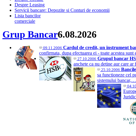
Despre Leasing
Servicii bancare: Depozite si Conturi de economii
Lista bancilor
comerciale
Grup Bancar
6.08.2026
Cardul de credit, un instrument b
09.11.2006
confirmata, dupa efectuarea ei - toate acestea sunt
Grupul bancar HSB
27.10.2006
anchete ca nu detine aur care ar 
Bancile
25.10.2006
sa functioneze cel pu
sistemului bancar,
04.1
Europe
Juridi