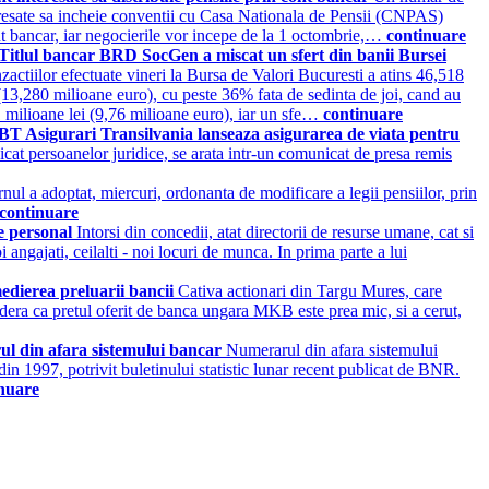
eresate sa incheie conventii cu Casa Nationala de Pensii (CNPAS)
nt bancar, iar negocierile vor incepe de la 1 octombrie,…
continuare
Titlul bancar BRD SocGen a miscat un sfert din banii Bursei
zactiilor efectuate vineri la Bursa de Valori Bucuresti a atins 46,518
(13,280 milioane euro), cu peste 36% fata de sedinta de joi, cand au
1 milioane lei (9,76 milioane euro), iar un sfe…
continuare
BT Asigurari Transilvania lanseaza asigurarea de viata pentru
at persoanelor juridice, se arata intr-un comunicat de presa remis
ul a adoptat, miercuri, ordonanta de modificare a legii pensiilor, prin
continuare
de personal
Intorsi din concedii, atat directorii de resurse umane, cat si
angajati, ceilalti - noi locuri de munca. In prima parte a lui
edierea preluarii bancii
Cativa actionari din Targu Mures, care
era ca pretul oferit de banca ungara MKB este prea mic, si a cerut,
ul din afara sistemului bancar
Numerarul din afara sistemului
in 1997, potrivit buletinului statistic lunar recent publicat de BNR.
nuare