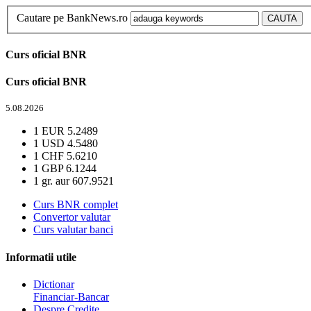
Cautare pe BankNews.ro
Curs oficial BNR
Curs oficial BNR
5.08.2026
1 EUR
5.2489
1 USD
4.5480
1 CHF
5.6210
1 GBP
6.1244
1 gr. aur
607.9521
Curs BNR complet
Convertor valutar
Curs valutar banci
Informatii utile
Dictionar
Financiar-Bancar
Despre Credite