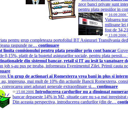
zece banci private sunt int
pentru plata pensiilor in co
16.09.2006
Valoarea tran
milioane lei 
fost de 34,2
13.09.2006
iata pentru grup completeaza portofoliul BT Asigurari Transilvania dedic
lujeana raspunde ne…
continuare
 limita comisionului pentru plata pensiilor prin cont bancar
Guvern
de 0,15%, platit de la bugetul asigurarilor sociale, pentru plata pensii…
inationalele din sistemul bancar, retail si IT au iesit la vanatoare 
un job s-au pus pe treaba, informeaza Evenimentul Zilei. Primii cauta noi 
nuare
Un grup de actionari ai Romexterra vrea bani in plus si interm
2006
a au, impreuna, mai mult de 10% din actiunile Bancii Romexterra, consid
, convocarea unei adunari generale extraordinare si…
continuare
Introducerea cardurilor nu a diminuat numerar
15.08.2006
bancar depaseste 14% in M2, situatie care nu s-a mai inregistrat d
Din aceasta perspectiva, introducerea cardurilor (din de…
conti