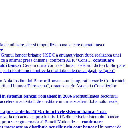
a de utilizare, dar si timpul fizic pana la care operatiunea e
re
t
Grupul bancar britanic HSBC a anuntat vineri dupa realizarea unei
ceea ce a afirmat presa chiliana, conform AFP. "Cons…
continuare
emului bancar
Cei din urma vor fi cei dintai - celebrul dicton biblic pare
iata foarte mici ii intrec la profitabilitatea pe angajat pe "greii"
in Aula Institutului Bancar Roman s-au inaugurat lucrarile Conferintei
rii in Uniunea Europeana", organizata de Asociatia Consilierilor
ii in sistemul bancar romanesc in 2006
Profitabilitatea sectorului
ccelerarii activitatii de creditare in urma scaderii dobanzilor reale,
u ajuns sa detina 10% din activele sistemul bancar
Toate
oleaza la ora actuala aproximativ 10% din activele sistemului bancar
u, prim vice guvernator al Bancii Nationale …
continuare
t interesate sa distribuie pensiile prin cont bancar
Un numar de