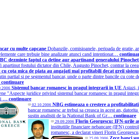
ancar cu multe capcane
Dobanzile, comisioanele, perioada de gratie, ari
 elemente care trebuie bine analizate atunci cand intentionat…
continua
C dezminte faptul ca detine aur apartinand generalului Pinoche
fi apartinut fostului dictator din Chile, Augusto Pinochet, contrar la 
 cu cota mica de piata au angajati mai profitabili decat greii sist
tin partial si pe segmentul bancar, unde o parte dintre bancile cu cote de p
…
continuare
Sistemul bancar romanesc in pragul integrarii in UE
Astazi, 
0.2006
ne "Aspecte juridice privind sistemul bancar romanesc in pragul integra
ci …
continuare
NBG estimeaza o crestere a profitabilitat
02.10.2006
bancar romanesc ar trebui sa creasca in acest an, datorita a
sustin analistii de la National Bank of Gr…
continuare
Florin Georgescu: IFN-urile a
29.09.2006
institutiile financiare nebancare (IFN) contr
romanesc, a declarat vineri Florin Georgesc
Zece banci sun
25.09.2006