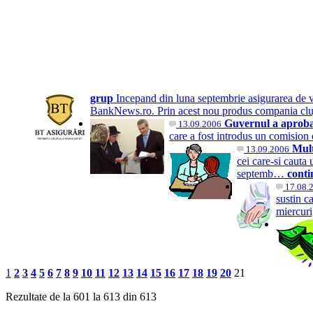
grup
Incepand din luna septembrie asigurarea de v
BankNews.ro. Prin acest nou produs compania c
Guvernul a aprobat
13.09.2006
care a fost introdus un comision 
Mult
13.09.2006
cei care-si cauta 
septemb…
conti
17.08.
sustin c
miercuri
1
2
3
4
5
6
7
8
9
10
11
12
13
14
15
16
17
18
19
20
21
Rezultate de la 601 la 613 din 613