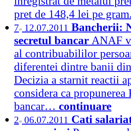
inregistrat de metalul pr
pret de 148,4 lei pe gra
Bancherii: N
7
12.07.2011
secretul bancar
ANAF vre
al contribuabililor perso
diferentei dintre banii din
Decizia a starnit reactii a
considera ca propunerea F
bancar…
continuare
Cati salaria
2
06.07.2011