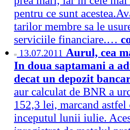
prea mari, iar in cele mai
pentru ce sunt acestea.Av
tarilor membre sa le usure
serviciile financiare.…
c
Aurul, cea mai
13.07.2011
In doua saptamani a adu
decat un depozit banca
aur calculat de BNR a urc
152,3 lei, marcand astfel
inceputul lunii iulie. Ace