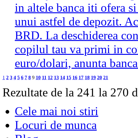
in altele banca iti ofera 
unui astfel de depozit. Ac
BRD. La deschiderea cont
copilul tau va primi in co
euro/dolari, anunta banc
1
2
3
4
5
6
7
8
9
10
11
12
13
14
15
16
17
18
19
20
21
Rezultate de la 241 la 270 
Cele mai noi stiri
Locuri de munca