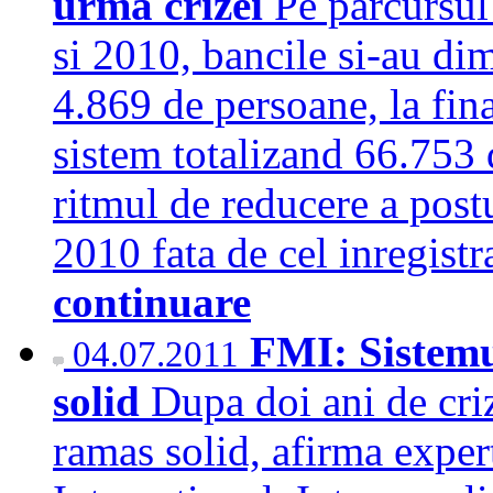
urma crizei
Pe parcursul
si 2010, bancile si-au di
4.869 de persoane, la fina
sistem totalizand 66.753 
ritmul de reducere a postu
2010 fata de cel inregist
continuare
FMI: Sistem
04.07.2011
solid
Dupa doi ani de cri
ramas solid, afirma expe