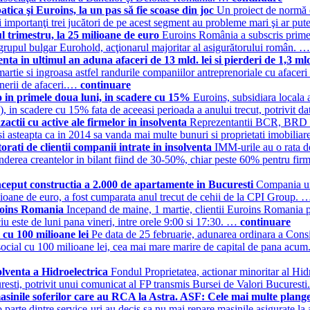
tica şi Euroins, la un pas să fie scoase din joc
Un proiect de normă e
i importanţi trei jucători de pe acest segment au probleme mari şi ar put
l trimestru, la 25 milioane de euro
Euroins România a subscris prime 
e grupul bulgar Eurohold, acţionarul majoritar al asigurătorului român. 
nta in ultimul an aduna afaceri de 13 mld. lei si pierderi de 1,3 mld
 martie si ingroasa astfel randurile companiilor antreprenoriale cu afacer
enerii de afaceri.…
continuare
o in primele doua luni, in scadere cu 15%
Euroins, subsidiara locala 
), in scadere cu 15% fata de aceeasi perioada a anului trecut, potrivit 
zactii cu active ale firmelor in insolventa
Reprezentantii BCR, BRD si
si asteapta ca in 2014 sa vanda mai multe bunuri si proprietati imobili
rati de clientii companii intrate in insolventa
IMM-urile au o rata de
onderea creantelor in bilant fiind de 30-50%, chiar peste 60% pentru fir
nceput constructia a 2.000 de apartamente in Bucuresti
Compania ung
ilioane de euro, a fost cumparata anul trecut de cehii de la CPI Group.
uroins Romania
Incepand de maine, 1 martie, clientii Euroins Romania p
u este de luni pana vineri, intre orele 9:00 si 17:30. …
continuare
 cu 100 milioane lei
Pe data de 25 februarie, adunarea ordinara a Cons
social cu 100 milioane lei, cea mai mare marire de capital de pana acum.
olventa a Hidroelectrica
Fondul Proprietatea, actionar minoritar al Hidr
curesti, potrivit unui comunicat al FP transmis Bursei de Valori Bucures
asinile soferilor care au RCA la Astra. ASF: Cele mai multe plange
 parte dintre service-uri au decis sa nu mai repare masinile asigurate la