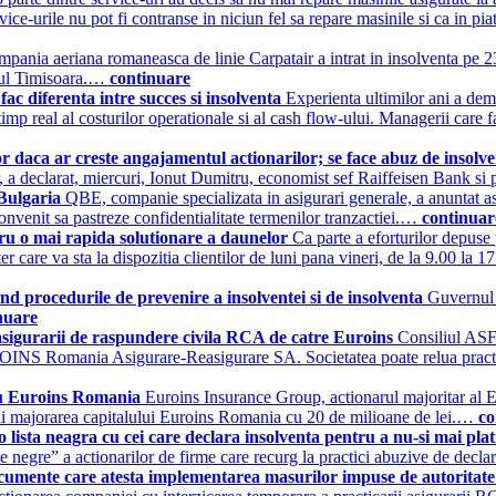
rvice-urile nu pot fi contranse in niciun fel sa repare masinile si ca in p
pania aeriana romaneasca de linie Carpatair a intrat in insolventa pe 23
ortul Timisoara.…
continuare
fac diferenta intre succes si insolventa
Experienta ultimilor ani a de
 timp real al costurilor operationale si al cash flow-ului. Managerii care
r daca ar creste angajamentul actionarilor; se face abuz de insolv
or, a declarat, miercuri, Ionut Dumitru, economist sef Raiffeisen Bank si
 Bulgaria
QBE, companie specializata in asigurari generale, a anuntat a
convenit sa pastreze confidentialitate termenilor tranzactiei.…
continuar
ru o mai rapida solutionare a daunelor
Ca parte a eforturilor depus
er care va sta la dispozitia clientilor de luni pana vineri, de la 9.00 la
d procedurile de prevenire a insolventei si de insolventa
Guvernul 
nuare
a asigurarii de raspundere civila RCA de catre Euroins
Consiliul ASF 
EUROINS Romania Asigurare-Reasigurare SA. Societatea poate relua prac
tru Euroins Romania
Euroins Insurance Group, actionarul majoritar al 
utii majorarea capitalului Euroins Romania cu 20 de milioane de lei.…
co
ista neagra cu cei care declara insolventa pentru a nu-si mai plat
te negre” a actionarilor de firme care recurg la practici abuzive de decla
mente care atesta implementarea masurilor impuse de autoritat