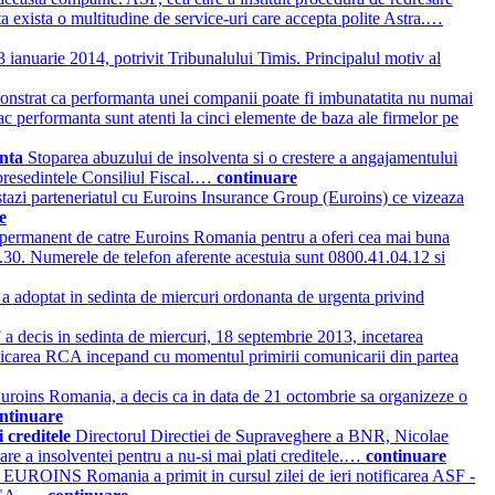
iata exista o multitudine de service-uri care accepta polite Astra.…
 ianuarie 2014, potrivit Tribunalului Timis. Principalul motiv al
monstrat ca performanta unei companii poate fi imbunatatita nu numai
 fac performanta sunt atenti la cinci elemente de baza ale firmelor pe
enta
Stoparea abuzului de insolventa si o crestere a angajamentului
 presedintele Consiliul Fiscal.…
continuare
stazi parteneriatul cu Euroins Insurance Group (Euroins) ce vizeaza
e
e permanent de catre Euroins Romania pentru a oferi cea mai buna
 17.30. Numerele de telefon aferente acestuia sunt 0800.41.04.12 si
a adoptat in sedinta de miercuri ordonanta de urgenta privind
a decis in sedinta de miercuri, 18 septembrie 2013, incetarea
ticarea RCA incepand cu momentul primirii comunicarii din partea
Euroins Romania, a decis ca in data de 21 octombrie sa organizeze o
ntinuare
i creditele
Directorul Directiei de Supraveghere a BNR, Nicolae
rare a insolventei pentru a nu-si mai plati creditele.…
continuare
e
EUROINS Romania a primit in cursul zilei de ieri notificarea ASF -