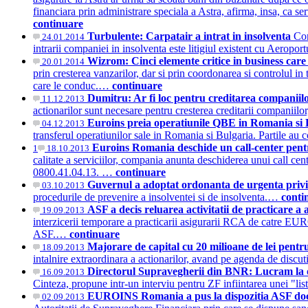
financiara prin administrare speciala a Astra, afirma, insa, ca se
continuare
Turbulente: Carpatair a intrat in insolventa
Com
24.01.2014
intrarii companiei in insolventa este litigiul existent cu Aerop
Wizrom: Cinci elemente critice in business care 
20.01.2014
prin cresterea vanzarilor, dar si prin coordonarea si controlul in
care le conduc.…
continuare
Dumitru: Ar fi loc pentru creditarea companiilo
11.12.2013
actionarilor sunt necesare pentru cresterea creditarii companiil
Euroins preia operatiunile QBE in Romania si
04.12.2013
transferul operatiunilor sale in Romania si Bulgaria. Partile au 
Euroins Romania deschide un call-center pent
1
18.10.2013
calitate a serviciilor, compania anunta deschiderea unui call cent
0800.41.04.13. …
continuare
Guvernul a adoptat ordonanta de urgenta privin
03.10.2013
procedurile de prevenire a insolventei si de insolventa.…
conti
ASF a decis reluarea activitatii de practicare 
19.09.2013
interzicerii temporare a practicarii asigurarii RCA de catre 
ASF.…
continuare
Majorare de capital cu 20 milioane de lei pen
18.09.2013
intalnire extraordinara a actionarilor, avand pe agenda de disc
Directorul Supravegherii din BNR: Lucram la o l
16.09.2013
Cinteza, propune intr-un interviu pentru ZF infiintarea unei "lis
EUROINS Romania a pus la dispozitia ASF docu
02.09.2013