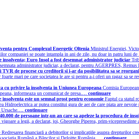
solventa pentru Complexul Energetic Oltenia
Ministrul Energiei, Vict
iilor companiei se poate intampla in ani de zile, nu doar in patru luni d
nsolventa; Euro Insol a fost desemnat administrator judiciar
Tri
esemnata administrator judiciar, a declarat, pentru AGERPRES, Remus 
i TVR de procese cu creditorii si i-ar da posibilitatea sa se reorga
foarte mari pe care societatea le are si pentru a-i oferi un ragaz sa se re
a cu privire la insolventa in Uniunea Europeana
Comisia Europeana 
uropeana, informeaza un comunicat de presa.…
continuare
e insolventa este un semnal prost pentru economie
Faptul ca statul r
rea Hidroelectrica ar putea constitui gura de aer de care piata are nevoie 
cea Ursache.…
continuare
 40.000 de persoane intr-un an care sa apeleze la procedura de ins
in vigoare a legii, a declarat, joi, Gheorghe Piperea, prim-vicepresedint
e
Redresarea financiară a debitorilor şi implicaţiile asupra drepturilor cred
sociaţia Română a Băncilor şi Deloitte România. …
continuare