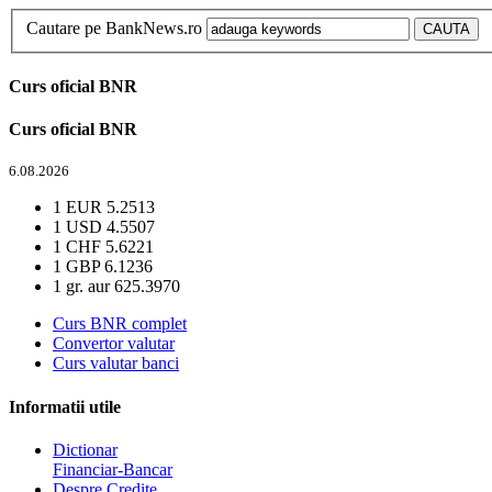
Cautare pe BankNews.ro
Curs oficial BNR
Curs oficial BNR
6.08.2026
1 EUR
5.2513
1 USD
4.5507
1 CHF
5.6221
1 GBP
6.1236
1 gr. aur
625.3970
Curs BNR complet
Convertor valutar
Curs valutar banci
Informatii utile
Dictionar
Financiar-Bancar
Despre Credite