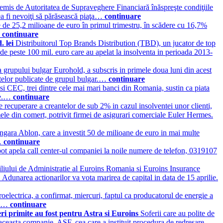
mis de Autoritatea de Supraveghere Financiară înăspreşte condiţiile
ea fi nevoiţi să părăsească piaţa…
continuare
de 25,2 milioane de euro în primul trimestru, în scădere cu 16,7%
…
continuare
. lei
Distribuitorul Top Brands Distribution (TBD), un jucator de top
i de peste 100 mil. euro care au apelat la insolventa in perioada 2013-
a grupului bulgar Eurohold, a subscris in primele doua luni din acest
datelor publicate de grupul bulgar.…
continuare
 CEC, trei dintre cele mai mari banci din Romania, sustin ca piata
are.…
continuare
 recuperare a creantelor de sub 2% in cazul insolventei unor clienti,
mele din comert, potrivit firmei de asigurari comerciale Euler Hermes.
ara Ablon, care a investit 50 de milioane de euro in mai multe
 …
continuare
ot apela call center-ul companiei la noile numere de telefon, 0319107
iliului de Administratie al Euroins Romania si Euroins Insurance
 Adunarea actionarilor va vota marirea de capital in data de 15 aprilie.
oelectrica, a confirmat, miercuri, faptul ca producatorul de energie a
ti.…
continuare
ri primite au fost pentru Astra si Euroins
Soferii care au polite de
 aceasta companie. ASF, cea care a instituit procedura de redresare