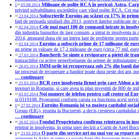
Milioane de polițe RCA în pericol: Astra, Carpa
1
05.08.2014
privind solvabilitatea societăţilor care vând poliţe RCA. Cei ma
Subscrierile Euroins au scăzut cu 17% în primu
23.04.2014
faţă de perioada similarã din 2013, potrivit datelor publicate d
Cele mai mari 100 de companii intrate in insolve
02.04.2014
din industria bunurilor de larg consum, a intrat in insolventa in
2014, atragand dupa ele un intreg lant de probleme pentru part
Euroins a subscris prime de 17 milioane de eur
02.04.2014
an prime in valoare de 17,2 milioane de euro (circa 77 mil. euro
Bancherii: Se simte o revigorare a pietei de tran
27.03.2014
tranzactiilor cu active neperformante da semne de imbunatatire 
IMM-urile isi recupereaza sub 2% din banii dato
26.03.2014
iar procesul de recuperare a banilor poate dura peste doi ani, p
…
continuare
BCR cere insolventa firmei prin care Ablon a i
21.03.2014
terenuri in Romania, si care avea in plan investitii de 800 de m
Noi numere de telefon pentru call center-ul E
03.03.2014
si 0319108. Programul conform caruia va functiona acest servici
Euroins Romania isi va majora capitalul social
1
27.02.2014
Group (EIG), reunita la Bucuresti, a decis cresterea capitalului 
…
continuare
Fondul Proprietatea confirma reintrarea in ins
26.02.2014
reintrat in insolventa, in urma unei decizii a Curtii de Apel Bu
O parte din service-uri nu mai vor sa repare m
1
21.02.2014
asigurare la Astra ar urma sa scoata bani din buzunare dupa ce o