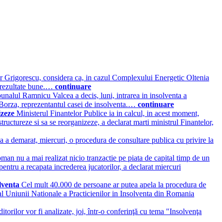
or Grigorescu, considera ca, in cazul Complexului Energetic Oltenia
e rezultate bune.…
continuare
bunalul Ramnicu Valcea a decis, luni, intrarea in insolventa a
Borza, reprezentantul casei de insolventa.…
continuare
nizeze
Ministerul Finantelor Publice ia in calcul, in acest moment,
structureze si sa se reorganizeze, a declarat marti ministrul Finantelor,
a demarat, miercuri, o procedura de consultare publica cu privire la
oman nu a mai realizat nicio tranzactie pe piata de capital timp de un
pentru a recapata increderea jucatorilor, a declarat miercuri
olventa
Cel mult 40.000 de persoane ar putea apela la procedura de
e al Uniunii Nationale a Practicienilor in Insolventa din Romania
itorilor vor fi analizate, joi, într-o conferinţă cu tema "Insolvenţa