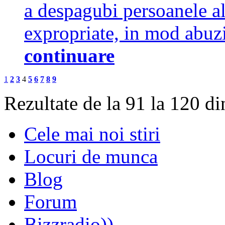
a despagubi persoanele al
expropriate, in mod abuz
continuare
1
2
3
4
5
6
7
8
9
Rezultate de la 91 la 120 d
Cele mai noi stiri
Locuri de munca
Blog
Forum
Bizzradio))