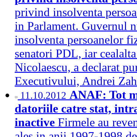
privind insolventa persoan
in Parlament. Guvernul nu
insolventa persoanelor fiz
senatori PDL, iar cealal
Nicolaescu, a declarat pu
Executivului, Andrei Z
ANAF: Tot ma
11.10.2012
datoriile catre stat, int
inactive
Firmele au reveni
ales in anii 1997-1998 de 