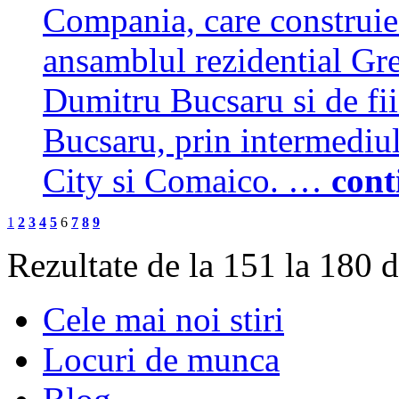
Compania, care construi
ansamblul rezidential Gre
Dumitru Bucsaru si de fii
Bucsaru, prin intermediu
City si Comaico. …
cont
1
2
3
4
5
6
7
8
9
Rezultate de la 151 la 180 
Cele mai noi stiri
Locuri de munca