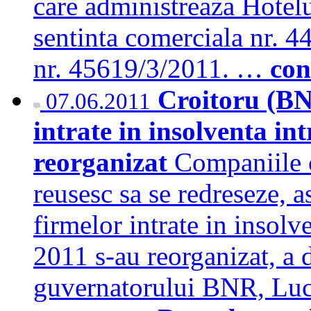
care administreaza Hotelu
sentinta comerciala nr. 4
nr. 45619/3/2011. …
con
Croitoru (BN
07.06.2011
intrate in insolventa in
reorganizat
Companiile c
reusesc sa se redreseze, a
firmelor intrate in insolv
2011 s-au reorganizat, a d
guvernatorului BNR, Lu