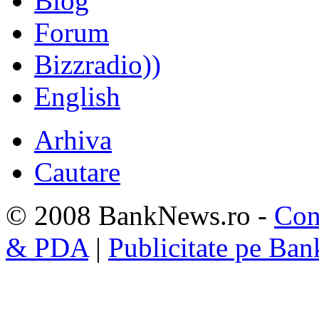
Blog
Forum
Bizzradio))
English
Arhiva
Cautare
© 2008 BankNews.ro -
Con
& PDA
|
Publicitate pe Ba