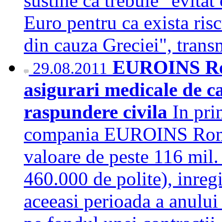
sustine ca trebuie "evitat
Euro pentru ca exista riscu
din cauza Greciei", tra
EUROINS Rom
29.08.2011
asigurari medicale de ca
raspundere civila
In pri
compania EUROINS Roman
valoare de peste 116 mil.
460.000 de polite), inreg
aceeasi perioada a anului 