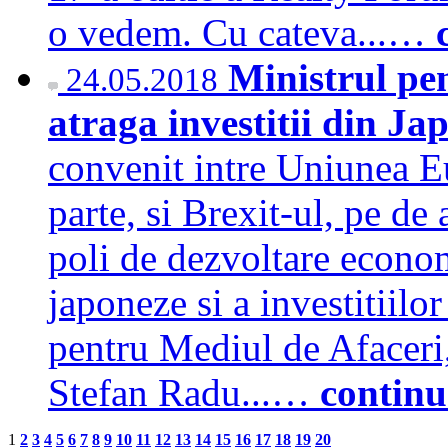
o vedem. Cu cateva...…
Ministrul pe
24.05.2018
atraga investitii din J
convenit intre Uniunea E
parte, si Brexit-ul, pe de 
poli de dezvoltare econo
japoneze si a investitiilor
pentru Mediul de Afaceri
Stefan Radu...…
continu
1
2
3
4
5
6
7
8
9
10
11
12
13
14
15
16
17
18
19
20