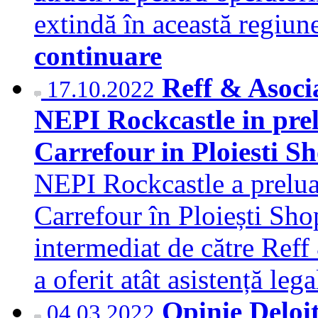
extindă în această regiu
continuare
Reff & Asociat
17.10.2022
NEPI Rockcastle in prel
Carrefour in Ploiesti S
NEPI Rockcastle a preluat
Carrefour în Ploiești Sho
intermediat de către Reff 
a oferit atât asistență leg
Opinie Deloi
04.03.2022