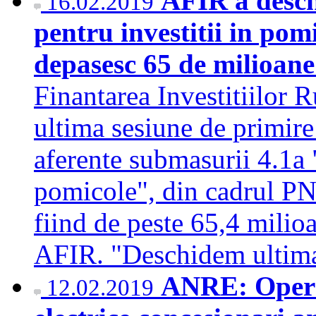
AFIR a desch
16.02.2019
pentru investitii in pom
depasesc 65 de milioan
Finantarea Investitiilor 
ultima sesiune de primire 
aferente submasurii 4.1a "
pomicole", din cadrul PN
fiind de peste 65,4 milioa
AFIR. "Deschidem ultim
ANRE: Operat
12.02.2019