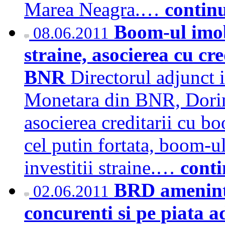
Marea Neagra.…
contin
Boom-ul imobi
08.06.2011
straine, asocierea cu cre
BNR
Directorul adjunct i
Monetara din BNR, Dorina
asocierea creditarii cu bo
cel putin fortata, boom-u
investitii straine.…
cont
BRD ameninta
02.06.2011
concurenti si pe piata a