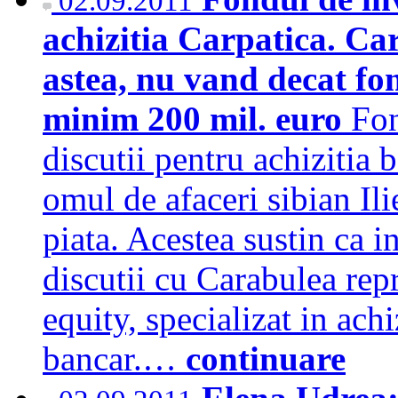
02.09.2011
achizitia Carpatica. Ca
astea, nu vand decat fo
minim 200 mil. euro
Fon
discutii pentru achizitia 
omul de afaceri sibian Ili
piata. Acestea sustin ca i
discutii cu Carabulea rep
equity, specializat in achi
bancar.…
continuare