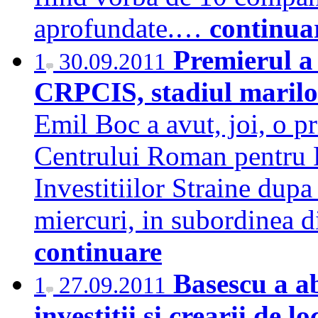
aprofundate.…
continua
Premierul a
1
30.09.2011
CRPCIS, stadiul marilor
Emil Boc a avut, joi, o p
Centrului Roman pentru 
Investitiilor Straine dupa
miercuri, in subordinea d
continuare
Basescu a ab
1
27.09.2011
investitii si crearii de