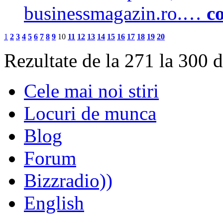
businessmagazin.ro.…
c
1
2
3
4
5
6
7
8
9
10
11
12
13
14
15
16
17
18
19
20
Rezultate de la 271 la 300 
Cele mai noi stiri
Locuri de munca
Blog
Forum
Bizzradio))
English