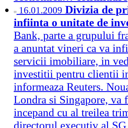
Divizia de p
16.01.2009
infiinta o unitate de inv
Bank, parte a grupului f
a anuntat vineri ca va inf
servicii imobiliare, in ve
investitii pentru clientii i
informeaza Reuters. Noua 
Londra si Singapore, va f
incepand cu al treilea tri
directorul executiv al S