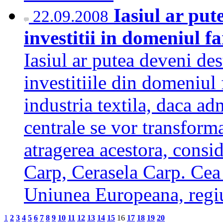
Iasiul ar put
22.09.2008
investitii in domeniul f
Iasiul ar putea deveni des
investitiile din domeniul
industria textila, daca adm
centrale se vor transforma
atragerea acestora, cons
Carp, Cerasela Carp. Cea
Uniunea Europeana, reg
1
2
3
4
5
6
7
8
9
10
11
12
13
14
15
16
17
18
19
20