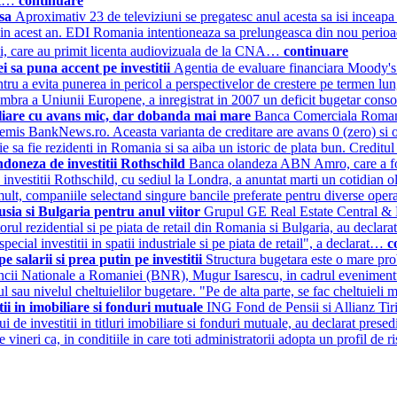
ant…
continuare
isa
Aproximativ 23 de televiziuni se pregatesc anul acesta sa isi inceap
e in acest an. EDI Romania intentioneaza sa prelungeasca din nou perio
uni, care au primit licenta audiovizuala de la CNA…
continuare
sa puna accent pe investitii
Agentia de evaluare financiara Moody's
pentru a evita punerea in pericol a perspectivelor de crestere pe termen l
embra a Uniunii Europene, a inregistrat in 2007 un deficit bugetar con
iliare cu avans mic, dar dobanda mai mare
Banca Comerciala Romana 
a remis BankNews.ro. Aceasta varianta de creditare are avans 0 (zero) s
e sa fie rezidenti in Romania si sa aiba un istoric de plata bun. Credit
oneza de investitii Rothschild
Banca olandeza ABN Amro, care a fost
investitii Rothschild, cu sediul la Londra, a anuntat marti un cotidian o
ea mult, companiile selectand singure bancile preferate pentru diverse op
sia si Bulgaria pentru anul viitor
Grupul GE Real Estate Central & Ea
ectorul rezidential si pe piata de retail din Romania si Bulgaria, au decl
pecial investitii in spatii industriale si pe piata de retail", a declarat…
c
e salarii si prea putin pe investitii
Structura bugetara este o mare pro
rul Bancii Nationale a Romaniei (BNR), Mugur Isarescu, in cadrul eveni
ul sau nivelul cheltuielilor bugetare. "Pe de alta parte, se fac cheltuiel
tii in imobiliare si fonduri mutuale
ING Fond de Pensii si Allianz Tiri
ului de investitii in titluri imobiliare si fonduri mutuale, au declarat pr
ineri ca, in conditiile in care toti administratorii adopta un profil de