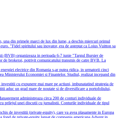
n, una din primele marci de lux din lume, a deschis miercuri primul
uro. "Fidel spiritului sau inovator, era de asteptat ca Loius Vuitton sa
ti (BVB) organizeaza in perioada 6-7 iunie "Targul Bursier de
aselor de brokeraj, potrivit comunicatului transmis de catre BVB. La
l energiei electrice din Romania s-ar putea ridica, in urmatorii cinci
rea Ministerului Economiei si Finantelor. Studiul, realizat incepand din
 investitii cu expunere mai mare pe actiuni, imbunatatind strategia de
tii aduc un grad mare de noutate si de diversificare a portofoliului,
nagement administreaza circa 200 de conturi individuale de
 prilejul unei discutii cu jurnalistii. Conturile individuale de tipul
chis de investitii (private-equity), care va avea plasamente in Europa
ulea fond de private-equity lansat de compania americana Advent in