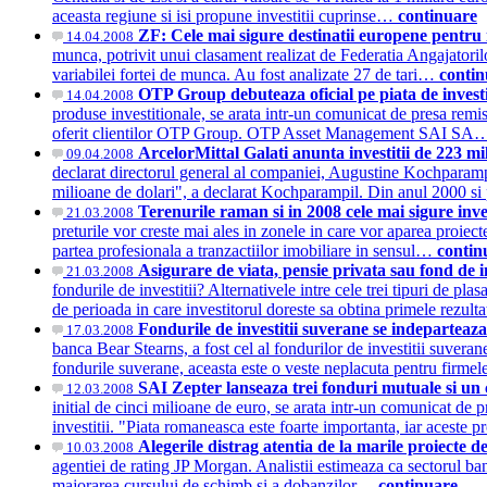
aceasta regiune si isi propune investitii cuprinse…
continuare
ZF: Cele mai sigure destinatii europene pentru i
14.04.2008
munca, potrivit unui clasament realizat de Federatia Angajatoril
variabilei fortei de munca. Au fost analizate 27 de tari…
contin
OTP Group debuteaza oficial pe piata de invest
14.04.2008
produse investitionale, se arata intr-un comunicat de presa remis
oferit clientilor OTP Group. OTP Asset Management SAI S
ArcelorMittal Galati anunta investitii de 223 mi
09.04.2008
declarat directorul general al companiei, Augustine Kochparampi
milioane de dolari", a declarat Kochparampil. Din anul 2000 s
Terenurile raman si in 2008 cele mai sigure inv
21.03.2008
preturile vor creste mai ales in zonele in care vor aparea proiecte
partea profesionala a tranzactiilor imobiliare in sensul…
contin
Asigurare de viata, pensie privata sau fond de i
21.03.2008
fondurile de investitii? Alternativele intre cele trei tipuri de pl
de perioada in care investitorul doreste sa obtina primele rezulta
Fondurile de investitii suverane se indeparteaza 
17.03.2008
banca Bear Stearns, a fost cel al fondurilor de investitii suveran
fondurile suverane, aceasta este o veste neplacuta pentru firm
SAI Zepter lanseaza trei fonduri mutuale si un c
12.03.2008
initial de cinci milioane de euro, se arata intr-un comunicat 
investitii. "Piata romaneasca este foarte importanta, iar aceste
Alegerile distrag atentia de la marile proiecte de
10.03.2008
agentiei de rating JP Morgan. Analistii estimeaza ca sectorul ba
majorarea cursului de schimb si a dobanzilor…
continuare