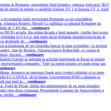
a emisia in Romania, majoritatea fiind tematice, noteaza Adevarul. IKO
ada de intrare in emisie a canalelor Europa TV 1 si Europa TV 2. Anul
 a recomandat marti guvernului Romaniei sa isi consolideze
ung, relateaza Reuters. Moody's a subliniat ca ratingul Romaniei nu
solidat de 2,4% din…
continuare
(BCR) acorda, din prima decada a lunii ianuarie, credite fara avans
i o dobanda cu 0,4 p.p. mai mare decat dobanda standard practicata in
ul cu destinatie de…
continuare
 achizitionata de un consortiu bancar in luna octombrie, va incheia
landez, citat de Reuters. Valoarea bancii Rothschild, ce consta in
eratiuni, ducand…
continuare
stern Europe se asteapta la achizitii importante in Rusia in primul
arat reprezentantii companiei. "Sper sa putem anunta cel putin doua sau
ontinuare
blema, deoarece se opereaza foarte usor cresteri salariale si cu mare
mentului EU-COFILE, de la Sinaia. Guvernatorul BNR a adaugat ca
i mult mai mari la…
continuare
ac Fond de Pensii, primii doi administratori de pe piata pensiilor
esedintii celor doua companii. Presedintele Comisiei de Supraveghere a
 risc mediu…
continuare