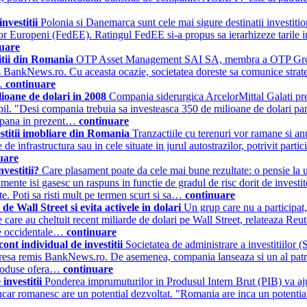
nvestitii
Polonia si Danemarca sunt cele mai sigure destinatii investitio
or Europeni (FedEE). Ratingul FedEE si-a propus sa ierarhizeze tarile in
uare
itii din Romania
OTP Asset Management SAI SA, membra a OTP Group, i
 BankNews.ro. Cu aceasta ocazie, societatea doreste sa comunice strategia
A…
continuare
lioane de dolari in 2008
Compania siderurgica ArcelorMittal Galati preg
l. "Desi compania trebuia sa investeasca 350 de milioane de dolari pana 
i pana in prezent…
continuare
estitii imobliare din Romania
Tranzactiile cu terenuri vor ramane si an
 de infrastructura sau in cele situate in jurul autostrazilor, potrivit par
uare
nvestitii?
Care plasament poate da cele mai bune rezultate: o pensie la un
asamente isi gasesc un raspuns in functie de gradul de risc dorit de invest
te. Poti sa risti mult pe termen scurt si sa…
continuare
de Wall Street si evita activele in dolari
Un grup care nu a participat
e care au cheltuit recent miliarde de dolari pe Wall Street, relateaza Reut
ele occidentale…
continuare
ont individual de investitii
Societatea de administrare a investitiilor 
de presa remis BankNews.ro. De asemenea, compania lanseaza si un al pa
 produse ofera…
continuare
 investitii
Ponderea imprumuturilor in Produsul Intern Brut (PIB) va ajun
ncar romanesc are un potential dezvoltat. "Romania are inca un potential