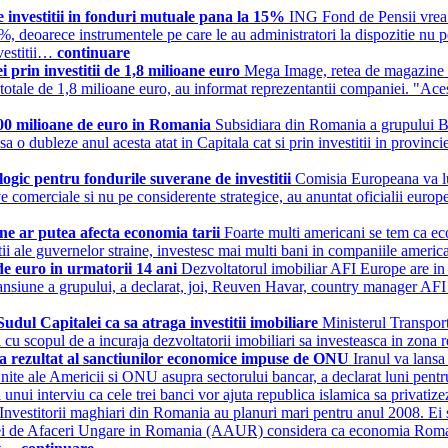
 investitii in fonduri mutuale pana la 15%
ING Fond de Pensii vrea m
, deoarece instrumentele pe care le au administratori la dispozitie nu p
vestitii…
continuare
 prin investitii de 1,8 milioane euro
Mega Image, retea de magazine c
ii totale de 1,8 milioane euro, au informat reprezentantii companiei. "Ace
e 500 milioane de euro in Romania
Subsidiara din Romania a grupului BS
 o dubleze anul acesta atat in Capitala cat si prin investitii in provinci
ic pentru fondurile suverane de investitii
Comisia Europeana va lu
ive comerciale si nu pe considerente strategice, au anuntat oficialii europe
aine ar putea afecta economia tarii
Foarte multi americani se tem ca eco
itii ale guvernelor straine, investesc mai multi bani in companiile america
 de euro in urmatorii 14 ani
Dezvoltatorul imobiliar AFI Europe are in p
xpansiune a grupului, a declarat, joi, Reuven Havar, country manager AF
Sudul Capitalei ca sa atraga investitii imobiliare
Ministerul Transport
i cu scopul de a incuraja dezvoltatorii imobiliari sa investeasca in zon
i ca rezultat al sanctiunilor economice impuse de ONU
Iranul va lansa 
 Unite ale Americii si ONU asupra sectorului bancar, a declarat luni pentr
unui interviu ca cele trei banci vor ajuta republica islamica sa privat
Investitorii maghiari din Romania au planuri mari pentru anul 2008. Ei si-
iei de Afaceri Ungare in Romania (AAUR) considera ca economia Romaniei s