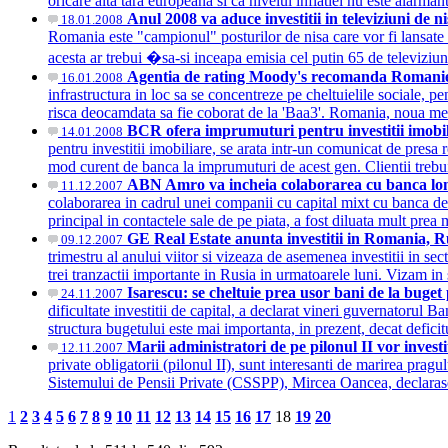
oricare alta tara europeana si ca nivelul inflatiei nu este alarm
Anul 2008 va aduce investitii in televiziuni de n
18.01.2008
Romania este "campionul" posturilor de nisa care vor fi lansat
acesta ar trebui �sa-si inceapa emisia cel putin 65 de televizi
Agentia de rating Moody's recomanda Romaniei 
16.01.2008
infrastructura in loc sa se concentreze pe cheltuielile sociale, 
risca deocamdata sa fie coborat de la 'Baa3'. Romania, noua m
BCR ofera imprumuturi pentru investitii imob
14.01.2008
pentru investitii imobiliare, se arata intr-un comunicat de pres
mod curent de banca la imprumuturi de acest gen. Clientii trebui
ABN Amro va incheia colaborarea cu banca lond
11.12.2007
colaborarea in cadrul unei companii cu capital mixt cu banca de 
principal in contactele sale de pe piata, a fost diluata mult pr
GE Real Estate anunta investitii in Romania, Ru
09.12.2007
trimestru al anului viitor si vizeaza de asemenea investitii in s
trei tranzactii importante in Rusia in urmatoarele luni. Vizam in s
Isarescu: se cheltuie prea usor bani de la buget p
24.11.2007
dificultate investitii de capital, a declarat vineri guvernato
structura bugetului este mai importanta, in prezent, decat deficit
Marii administratori de pe pilonul II vor investi
12.11.2007
private obligatorii (pilonul II), sunt interesanti de marirea prag
Sistemului de Pensii Private (CSSPP), Mircea Oancea, declarase v
1
2
3
4
5
6
7
8
9
10
11
12
13
14
15
16
17
18
19
20