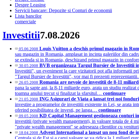
Despre Leasing
Servicii bancare: Depozite si Conturi de economii
Lista bancilor
comerciale
Investitii
7.08.2026
Louis Vuitton a deschis primul magazin in Roma
05.06.2008
sau magazin in Romania, amplasat in incinta galeriilor din cadrul
se extinda si in Romania, deschizand primul magazin in confo
BVB organizeaza Targul Bursier de Investitii i
30.05.2008
Investitii", un eveniment la care vizitatorii pot afla informatii p
"Targul Bursier de Investitii", vor mai fi prezenti reprezentant
Romania are nevoie de investitii de 8-11 miliard
26.05.2008
pana la sapte ani, la 8-11 miliarde euro, arata un studiu realiza
toamna anului trecut si finalizat la sfarsitul…
continuare
ING Asigurari de Viata a lansat trei noi fonduri 
21.05.2008
investire a programelor de investitii existente in Lei, se arata
oferind posibilitatea de investi, pe langa…
continuare
KD Capital Management gestioneaza conturi indi
09.05.2008
investitii (private wealth management), in valoare totala de 4 mil
"private wealth management" se adreseaza clientilor cu venituri
Advent International a lansat un nou fond de in
18.04.2008
Centrala si de Est si a carui valoare se va ridica la 1 miliard