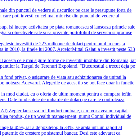
nale din punctul de vedere al riscurilor pe care le presupune forta de
 care poti investi cu cel mai mic risc din punctul de vedere al
si incepe activitatea pe piata romaneasca si lanseaza primele sale
 si obiectivele sale si sa prezinte portofoliul de servicii si produse
ateste investitii de 223 milioane de dolari pentru anul in curs, a
in 2010, la finele lui 2007, ArcelorMittal Galati a investit peste 533
ul acesta cele mai sigure forme de investitii imobliare din Romania, iar
ticipantilor la Targul de Terenuri Expoland. "Bucurestiul a trecut deja pe
 fond privat, o asigurare de viata sau achizitionarea de unitati la
itor, noteaza Adevarul. Alegerile de acest tip se pot face doar in functie
, in mod ciudat, cu o oferta de ultim moment pentru a cumpara ieftin
ers. Date fiind sutele de miliarde de dolari pe care le controleaza
(SAI) Zepter lanseaza trei fonduri mutuale, care vor avea un capital
trulea produs, de tip wealth management, numit Contul individual de
ge la 45%, iar a depozitelor, la 33%, se arata intr-un raport al
 puternic de crestere pe sistemul bancar. Desi este adevarat ca