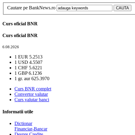
Cautare pe BankNews.ro
Curs oficial BNR
Curs oficial BNR
6.08.2026
1 EUR
5.2513
1 USD
4.5507
1 CHF
5.6221
1 GBP
6.1236
1 gr. aur
625.3970
Curs BNR complet
Convertor valutar
Curs valutar banci
Informatii utile
Dictionar
Financiar-Bancar
Despre Credite