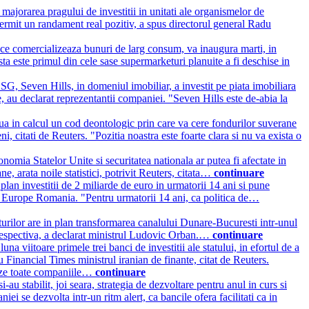
ajorarea pragului de investitii in unitati ale organismelor de
ermit un randament real pozitiv, a spus directorul general Radu
e comercializeaza bunuri de larg consum, va inaugura marti, in
sta este primul din cele sase supermarketuri planuite a fi deschise in
G, Seven Hills, in domeniul imobiliar, a investit pe piata imobiliara
e, au declarat reprezentantii companiei. "Seven Hills este de-abia la
a in calcul un cod deontologic prin care va cere fondurilor suverane
ni, citati de Reuters. "Pozitia noastra este foarte clara si nu va exista o
nomia Statelor Unite si securitatea nationala ar putea fi afectate in
ne, arata noile statistici, potrivit Reuters, citata…
continuare
lan investitii de 2 miliarde de euro in urmatorii 14 ani si pune
I Europe Romania. "Pentru urmatorii 14 ani, ca politica de…
urilor are in plan transformarea canalului Dunare-Bucuresti intr-unul
a respectiva, a declarat ministrul Ludovic Orban.…
continuare
luna viitoare primele trei banci de investitii ale statului, in efortul de a
u Financial Times ministrul iranian de finante, citat de Reuters.
izeze toate companiile…
continuare
au stabilit, joi seara, strategia de dezvoltare pentru anul in curs si
e dezvolta intr-un ritm alert, ca bancile ofera facilitati ca in