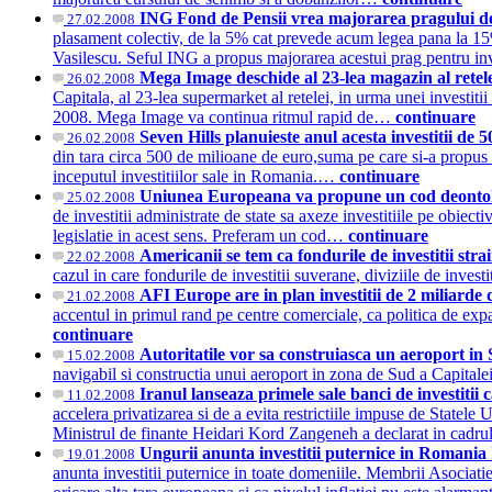
ING Fond de Pensii vrea majorarea pragului de
27.02.2008
plasament colectiv, de la 5% cat prevede acum legea pana la 15%
Vasilescu. Seful ING a propus majorarea acestui prag pentru in
Mega Image deschide al 23-lea magazin al retelei
26.02.2008
Capitala, al 23-lea supermarket al retelei, in urma unei investit
2008. Mega Image va continua ritmul rapid de…
continuare
Seven Hills planuieste anul acesta investitii d
26.02.2008
din tara circa 500 de milioane de euro,suma pe care si-a propus sa
inceputul investitiilor sale in Romania.…
continuare
Uniunea Europeana va propune un cod deontolog
25.02.2008
de investitii administrate de state sa axeze investitiile pe obiect
legislatie in acest sens. Preferam un cod…
continuare
Americanii se tem ca fondurile de investitii str
22.02.2008
cazul in care fondurile de investitii suverane, diviziile de invest
AFI Europe are in plan investitii de 2 miliarde
21.02.2008
accentul in primul rand pe centre comerciale, ca politica de e
continuare
Autoritatile vor sa construiasca un aeroport in 
15.02.2008
navigabil si constructia unui aeroport in zona de Sud a Capitale
Iranul lanseaza primele sale banci de investiti
11.02.2008
accelera privatizarea si de a evita restrictiile impuse de Statele
Ministrul de finante Heidari Kord Zangeneh a declarat in cadrul 
Ungurii anunta investitii puternice in Romania
19.01.2008
anunta investitii puternice in toate domeniile. Membrii Asociat