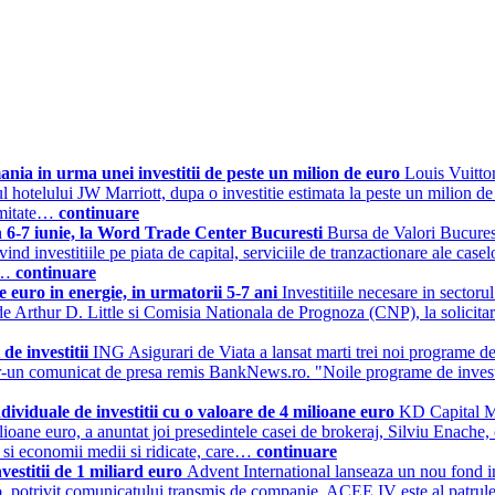
nia in urma unei investitii de peste un milion de euro
Louis Vuitto
 hotelului JW Marriott, dupa o investitie estimata la peste un milion de e
rmitate…
continuare
n 6-7 iunie, la Word Trade Center Bucuresti
Bursa de Valori Bucures
rivind investitiile pe piata de capital, serviciile de tranzactionare ale c
ii…
continuare
e euro in energie, in urmatorii 5-7 ani
Investitiile necesare in sectoru
t de Arthur D. Little si Comisia Nationala de Prognoza (CNP), la solicita
de investitii
ING Asigurari de Viata a lansat marti trei noi programe de
 intr-un comunicat de presa remis BankNews.ro. "Noile programe de investi
viduale de investitii cu o valoare de 4 milioane euro
KD Capital Ma
ioane euro, a anuntat joi presedintele casei de brokeraj, Silviu Enache, cu
 si economii medii si ridicate, care…
continuare
vestitii de 1 miliard euro
Advent International lanseaza un nou fond in
 euro, potrivit comunicatului transmis de companie. ACEE IV este al patr