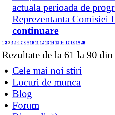
actuala perioada de prog
Reprezentanta Comisiei
continuare
1
2
3
4
5
6
7
8
9
10
11
12
13
14
15
16
17
18
19
20
Rezultate de la 61 la 90 din
Cele mai noi stiri
Locuri de munca
Blog
Forum