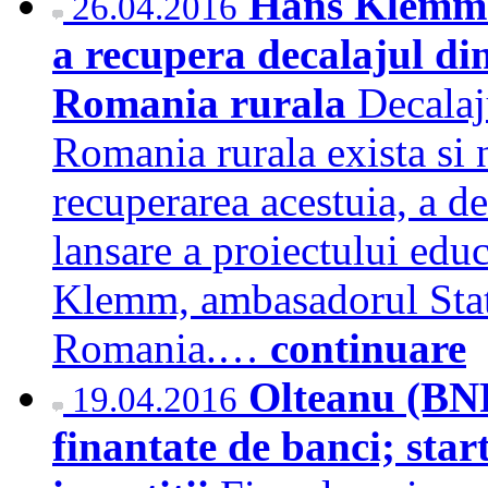
Hans Klemm: 
26.04.2016
a recupera decalajul d
Romania rurala
Decalaj
Romania rurala exista si n
recuperarea acestuia, a de
lansare a proiectului educ
Klemm, ambasadorul State
Romania.…
continuare
Olteanu (BNR
19.04.2016
finantate de banci; star