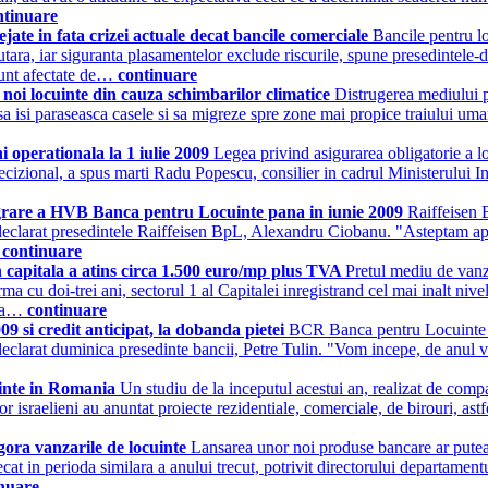
ntinuare
jate in fata crizei actuale decat bancile comerciale
Bancile pentru lo
tara, iar siguranta plasamentelor exclude riscurile, spune presedintele-
 sunt afectate de…
continuare
noi locuinte din cauza schimbarilor climatice
Distrugerea mediului pr
a isi paraseasca casele si sa migreze spre zone mai propice traiului uma
i operationala la 1 iulie 2009
Legea privind asigurarea obligatorie a lo
decizional, a spus marti Radu Popescu, consilier in cadrul Ministerului I
tegrare a HVB Banca pentru Locuinte pana in iunie 2009
Raiffeisen 
 a declarat presedintele Raiffeisen BpL, Alexandru Ciobanu. "Asteptam 
…
continuare
n capitala a atins circa 1.500 euro/mp plus TVA
Pretul mediu de vanza
u doi-trei ani, sectorul 1 al Capitalei inregistrand cel mai inalt nivel 
nta…
continuare
 si credit anticipat, la dobanda pietei
BCR Banca pentru Locuinte vre
declarat duminica presedinte bancii, Petre Tulin. "Vom incepe, de anul vi
cuinte in Romania
Un studiu de la inceputul acestui an, realizat de comp
ilor israelieni au anuntat proiecte rezidentiale, comerciale, de birouri, a
gora vanzarile de locuinte
Lansarea unor noi produse bancare ar putea 
ecat in perioda similara a anului trecut, potrivit directorului departam
nuare