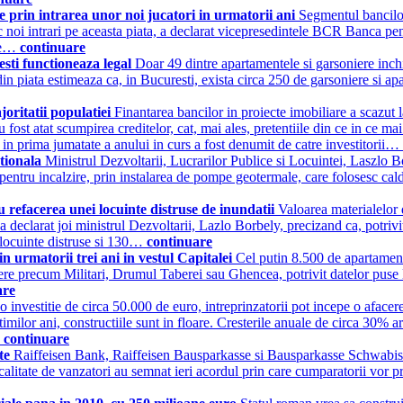
e prin intrarea unor noi jucatori in urmatorii ani
Segmentul bancilor
 loc noi intrari pe aceasta piata, a declarat vicepresedintele BCR Banca 
tre…
continuare
esti functioneaza legal
Doar 49 dintre apartamentele si garsoniere inchir
in piata estimeaza ca, in Bucuresti, exista circa 250 de garsoniere si apart
oritatii populatiei
Finantarea bancilor in proiecte imobiliare a scazut l
st atat scumpirea creditelor, cat, mai ales, pretentiile din ce in ce mai
in prima jumatate a anului in curs a fost denumit de catre investitorii…
ntionala
Ministrul Dezvoltarii, Lucrarilor Publice si Locuintei, Laszlo B
 pentru incalzire, prin instalarea de pompe geotermale, care folosesc cal
 refacerea unei locuinte distruse de inundatii
Valoarea materialelor 
a declarat joi ministrul Dezvoltarii, Lazlo Borbely, precizand ca, potrivi
e locuinte distruse si 130…
continuare
in urmatorii trei ani in vestul Capitalei
Cel putin 8.500 de apartamente
ere precum Militari, Drumul Taberei sau Ghencea, potrivit datelor puse la 
are
o investitie de circa 50.000 de euro, intreprinzatorii pot incepe o afacere
lor ani, constructiile sunt in floare. Cresterile anuale de circa 30% ar
…
continuare
te
Raiffeisen Bank, Raiffeisen Bausparkasse si Bausparkasse Schwabisc
alitate de vanzatori au semnat ieri acordul prin care cumparatorii vor 