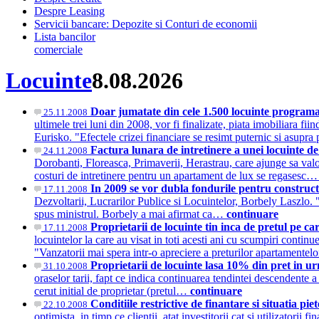
Despre Leasing
Servicii bancare: Depozite si Conturi de economii
Lista bancilor
comerciale
Locuinte
8.08.2026
Doar jumatate din cele 1.500 locuinte programate
25.11.2008
ultimele trei luni din 2008, vor fi finalizate, piata imobiliara f
Eurisko. "Efectele crizei financiare se resimt puternic si asupr
Factura lunara de intretinere a unei locuinte d
24.11.2008
Dorobanti, Floreasca, Primaverii, Herastrau, care ajunge sa val
costuri de intretinere pentru un apartament de lux se regasesc
In 2009 se vor dubla fondurile pentru construc
17.11.2008
Dezvoltarii, Lucrarilor Publice si Locuintelor, Borbely Laszlo. "
spus ministrul. Borbely a mai afirmat ca…
continuare
Proprietarii de locuinte tin inca de pretul pe car
17.11.2008
locuintelor la care au visat in toti acesti ani cu scumpiri cont
"Vanzatorii mai spera intr-o apreciere a preturilor apartamentel
Proprietarii de locuinte lasa 10% din pret in u
31.10.2008
oraselor tarii, fapt ce indica continuarea tendintei descendente 
cerut initial de proprietar (pretul…
continuare
Conditiile restrictive de finantare si situatia pi
22.10.2008
optimista, in timp ce clientii, atat investitorii cat si utilizatori