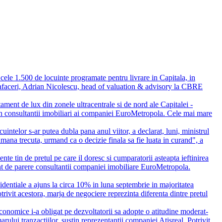
cele 1.500 de locuinte programate pentru livrare in Capitala, in
r de afaceri, Adrian Nicolescu, head of valuation & advisory la CBRE
tament de lux din zonele ultracentrale si de nord ale Capitalei -
in consultantii imobiliari ai companiei EuroMetropola. Cele mai mare
intelor s-ar putea dubla pana anul viitor, a declarat, luni, ministrul
amana trecuta, urmand ca o decizie finala sa fie luata in curand", a
nte tin de pretul pe care il doresc si cumparatorii asteapta ieftinirea
sunt de parere consultantii companiei imobiliare EuroMetropola.
zidentiale a ajuns la circa 10% in luna septembrie in majoritatea
trivit acestora, marja de negociere reprezinta diferenta dintre pretul
economice i-a obligat pe dezvoltatorii sa adopte o atitudine moderat-
marului tranzactiilor, sustin reprezentantii companiei Atisreal. Potrivit