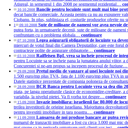
Atisreal, in semestrul 1 din 2008 pe segmentul rezidential…
co
Bancile pentru locuinte sunt mult mai bine prote
10.10.2008
decat bancile comerciale. Aceasta pentru ca nu au expunere valu
Ciobanu. In plus, subliniaza el, costurile produselor oferite nu
Sute de milioane de oameni vor avea nevoie de 
1
09.10.2008
putea forta, in urmatoarele decenii, sute de milioane de oameni s
confruntam cu o problema globala…
continuare
Legea asigurarii obligatorii de locuinte va deven
07.10.2008
miercuri de votul final din Camera Deputatilor, care este forul 
contracteze polite de asigurare obligatorie…
continuare
Raiffeisen BpL vrea sa incheie procesul de in
03.10.2008
pentru Locuinte sa se incheie pana la jumatatea anului viitor,
Concurentei si ne-am propus sa incepem procesul de fuziune
Pretul mediu de vanzare al unei locuinte noi di
29.09.2008
1.500 euro/mp plus TVA, fata de 1.100 euro/mp plus TVA in urma c
Datele statistice prezentate de compania poloneza de consulta
BCR Banca pentru Locuinte vrea sa dea din 2009
28.09.2008
piata, pe langa operatiunile clasice de economidire-creditare, a 
variabila, la nivelul pietei. Va fi vorba tot despre…
continuare
Invazie imobiliara: israelienii fac 80.000 de lo
15.09.2008
treilea investitorii de origine israeliana. Majoritatea dezvoltator
pentru investitii imobiliare in tara noastra.…
continuare
Lansarea de noi produse bancare ar putea revi
11.09.2008
numarul de tranzactii imobiliare a fost cu circa 3.000 mai mic d
mai spune ca in perioada urmatoare unii clienti vor iesi…
conti