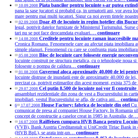
Piata bancilor pentru locuinte s-ar putea extind
10.09.2008
pana la sase jucatori si probabil ca, in urmatorii ani, vor avea
mare pentru mai multi jucatori. Sigur ca noi avem tintele noas
Doar 49 de locuinte in regim hotelier din Bucur
02.09.2008
legal, potrivit datelor furnizate de Ministerul Turismului. Surse d
tari nu se pot face deocamdata evaluari.…
continuare
Creditele pentru locuinte raman inaccesibile maj
14.08.2008
Cronica Romana. Fenomenele care au afectat piata imobiliara au fo
simple planuri. Fenomenul cu care se confrunta piata imobiliara 
Bloc de locuinte care foloseste energie neconve
05.08.2008
locuinte construit pe structura metalica, cu o tehnologie noua si
foloseste o pompa de caldura…
continuare
Guvernul aloca aproximativ 40.000 de lei pentru
01.08.2008
locuinte distruse de inundatii este de aproximativ 40.000 de lei, 
precizat ca, potrivit estimarilor din acest moment, exista 375 d
Cel putin 8.500 de locuinte noi vor fi construite 
29.07.2008
ansambluri rezidentiale din zona de vest a Bucurestiului in carti
imobiliari, vestul Bucurestiului se afla, de cativa ani…
continu
House Factory: fabrica de locuinte din otel
Cu 
6
17.07.2008
comunicat de presa al companiei House Factory. In Romania ultimi
concept de constructie a caselor creat in 1985 in Australia, de
Raiffeisen cumpara HVB Banca pentru Locuin
16.07.2008
(VVB), Bank Austria Creditanstalt si UniCredit Tiriac Bank in c
(HVB BpL), se arata intr-un…
continuare