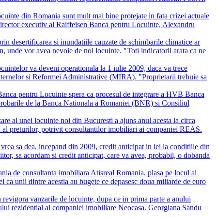
cuinte din Romania sunt mult mai bine protejate in fata crizei actuale
director executiv al Raiffeisen Banca pentru Locuinte, Alexandru
in desertificarea si inundatiile cauzate de schimbarile climatice ar
n, unde vor avea nevoie de noi locuinte. "Toti indicatorii arata ca ne
cuintelor va deveni operationala la 1 iulie 2009, daca va trece
nternelor si Reformei Administrative (MIRA). "Proprietarii trebuie sa
Banca pentru Locuinte spera ca procesul de integrare a HVB Banca
aprobarile de la Banca Nationala a Romaniei (BNR) si Consiliul
re al unei locuinte noi din Bucuresti a ajuns anul acesta la circa
al preturilor, potrivit consultantilor imobiliari ai companiei REAS.
a sa dea, incepand din 2009, credit anticipat in lei la conditiile din
itor, sa acordam si credit anticipat, care va avea, probabil, o dobanda
ania de consultanta imobiliara Atisreal Romania, plasa pe locul al
stfel ca unii dintre acestia au bugete ce depasesc doua miliarde de euro
revigora vanzarile de locuinte, dupa ce in prima parte a anului
entului rezidential al companiei imobiliare Neocasa. Georgiana Sandu