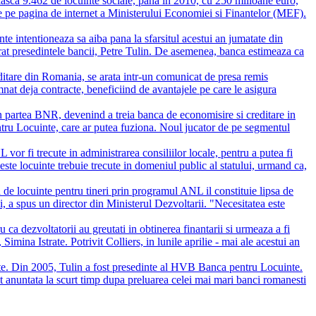
iasca 9.462 de locuinte sociale, pana in 2010, cu 250 milioane euro,
te pe pagina de internet a Ministerului Economiei si Finantelor (MEF).
 intentioneaza sa aiba pana la sfarsitul acestui an jumatate din
arat presedintele bancii, Petre Tulin. De asemenea, banca estimeaza ca
are din Romania, se arata intr-un comunicat de presa remis
at deja contracte, beneficiind de avantajele pe care le asigura
 partea BNR, devenind a treia banca de economisire si creditare in
ntru Locuinte, care ar putea fuziona. Noul jucator de pe segmentul
or fi trecute in administrarea consiliilor locale, pentru a putea fi
ceste locuinte trebuie trecute in domeniul public al statului, urmand ca,
 de locuinte pentru tineri prin programul ANL il constituie lipsa de
ui, a spus un director din Ministerul Dezvoltarii. "Necesitatea este
 ca dezvoltatorii au greutati in obtinerea finantarii si urmeaza a fi
imina Istrate. Potrivit Colliers, in lunile aprilie - mai ale acestui an
te. Din 2005, Tulin a fost presedinte al HVB Banca pentru Locuinte.
t anuntata la scurt timp dupa preluarea celei mai mari banci romanesti