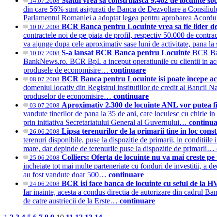
Statul vrea sa construiasca 9.462 de locuinte so
14.07.2008
din care 56% sunt asigurati de Banca de Dezvoltare a Consiliulu
Parlamentul Romaniei a adoptat legea pentru aprobarea Acor
BCR Banca pentru Locuinte vrea sa fie lider de
10.07.2008
contractele noi de pe piata de profil, respectiv 50.000 de contr
va ajunge dupa cele aproximativ sase luni de activitate, pana la
S-a lansat BCR Banca pentru Locuinte
BCR Ban
10.07.2008
BankNews.ro. BCR BpL a inceput operatiunile cu clientii in aceas
produsele de economisire…
continuare
BCR Banca pentru Locuinte isi poate incepe ac
08.07.2008
domeniul locativ din Registrul institutiilor de credit al Banci
produselor de economisire…
continuare
Aproximativ 2.300 de locuinte ANL vor putea fi
03.07.2008
vandute tinerilor de pana la 35 de ani, care locuiesc cu chirie in 
prin initiativa Secretariatului General al Guvernului…
continu
Lipsa terenurilor de la primarii tine in loc con
26.06.2008
terenuri disponibile, puse la dispozitie de primarii, in conditiil
mare, dar depinde de terenurile puse la dispozitie de primarii…
Colliers: Oferta de locuinte nu va mai creste p
25.06.2008
incheiate tot mai multe parteneriate cu fonduri de investitii, a de
au fost vandute doar 500…
continuare
BCR isi face banca de locuinte cu seful de la 
24.06.2008
Iar inainte, acesta a condus directia de autorizare din cadrul 
de catre austriecii de la Erste…
continuare