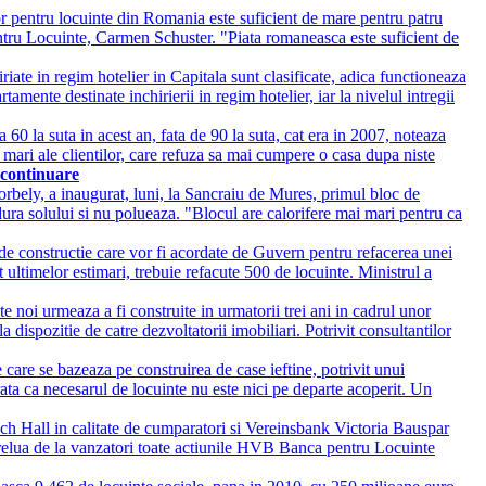
 pentru locuinte din Romania este suficient de mare pentru patru
pentru Locuinte, Carmen Schuster. "Piata romaneasca este suficient de
iate in regim hotelier in Capitala sunt clasificate, adica functioneaza
amente destinate inchirierii in regim hotelier, iar la nivelul intregii
a 60 la suta in acest an, fata de 90 la suta, cat era in 2007, noteaza
 mari ale clientilor, care refuza sa mai cumpere o casa dupa niste
continuare
orbely, a inaugurat, luni, la Sancraiu de Mures, primul bloc de
dura solului si nu polueaza. "Blocul are calorifere mai mari pentru ca
de constructie care vor fi acordate de Guvern pentru refacerea unei
t ultimelor estimari, trebuie refacute 500 de locuinte. Ministrul a
 noi urmeaza a fi construite in urmatorii trei ani in cadrul unor
dispozitie de catre dezvoltatorii imobiliari. Potrivit consultantilor
 care se bazeaza pe construirea de case ieftine, potrivit unui
ata ca necesarul de locuinte nu este nici pe departe acoperit. Un
h Hall in calitate de cumparatori si Vereinsbank Victoria Bauspar
prelua de la vanzatori toate actiunile HVB Banca pentru Locuinte