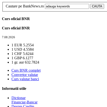
Cautare pe BankNews.ro
Curs oficial BNR
Curs oficial BNR
7.08.2026
1 EUR
5.2554
1 USD
4.5584
1 CHF
5.6244
1 GBP
6.1277
1 gr. aur
632.7824
Curs BNR complet
Convertor valutar
Curs valutar banci
Informatii utile
Dictionar
Financiar-Bancar
Despre Credite