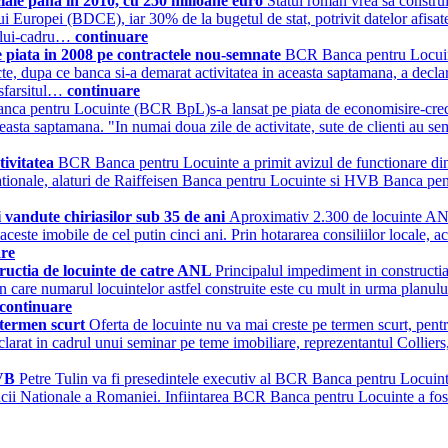
ciale pana in 2010, cu 250 milioane euro
Statul roman vrea sa constru
i Europei (BDCE), iar 30% de la bugetul de stat, potrivit datelor afisa
dului-cadru…
continuare
 piata in 2008 pe contractele nou-semnate
BCR Banca pentru Locuinte
acte, dupa ce banca si-a demarat activitatea in aceasta saptamana, a decl
 sfarsitul…
continuare
ca pentru Locuinte (BCR BpL)s-a lansat pe piata de economisire-credit
ta saptamana. "In numai doua zile de activitate, sute de clienti au semn
tivitatea
BCR Banca pentru Locuinte a primit avizul de functionare din
i Nationale, alaturi de Raiffeisen Banca pentru Locuinte si HVB Banca pe
 vandute chiriasilor sub 35 de ani
Aproximativ 2.300 de locuinte ANL v
aceste imobile de cel putin cinci ani. Prin hotararea consiliilor locale, a
are
structia de locuinte de catre ANL
Principalul impediment in constructia
e in care numarul locuintelor astfel construite este cu mult in urma planul
continuare
e termen scurt
Oferta de locuinte nu va mai creste pe termen scurt, pentru
clarat in cadrul unui seminar pe teme imobiliare, reprezentantul Colliers, S
HVB
Petre Tulin va fi presedintele executiv al BCR Banca pentru Locuin
Bancii Nationale a Romaniei. Infiintarea BCR Banca pentru Locuinte a fos