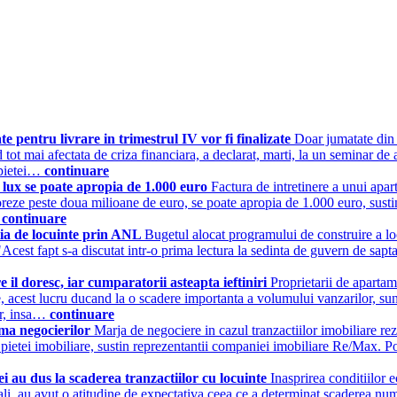
 pentru livrare in trimestrul IV vor fi finalizate
Doar jumatate din 
iind tot mai afectata de criza financiara, a declarat, marti, la un semina
a pietei…
continuare
e lux se poate apropia de 1.000 euro
Factura de intretinere a unui apar
oreze peste doua milioane de euro, se poate apropia de 1.000 euro, sust
…
continuare
tia de locuinte prin ANL
Bugetul alocat programului de construire a locu
Acest fapt s-a discutat intr-o prima lectura la sedinta de guvern de sapt
e il doresc, iar cumparatorii asteapta ieftiniri
Proprietarii de apartame
inue, acest lucru ducand la o scadere importanta a volumului vanzarilor, 
or, insa…
continuare
rma negocierilor
Marja de negociere in cazul tranzactiilor imobiliare re
a pietei imobiliare, sustin reprezentantii companiei imobiliare Re/Max. Po
etei au dus la scaderea tranzactiilor cu locuinte
Inasprirea conditiilor 
i finali, au avut o atitudine de expectativa ceea ce a determinat scaderea nu