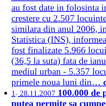
au fost date in folosinta i
crestere cu 2.507 locuinte
similara din anul 2006, i
Statistica (INS), informe
fost finalizate 5.966 locu
(36,5 la suta) fata de ian
mediul urban - 5.357 locu
primele noua luni din…
100.000 de p
1
28.11.2007
putea permite sa cumper