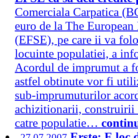
Comerciala Carpatica (B
euro de la The European
(EFSE), pe care ii va folo
locuinte populatiei, a in
Acordul de imprumut a fo
astfel obtinute vor fi uti
sub-imprumuturilor acor
achizitionarii, construiri
catre populatie…
contin
Erste: E loc 
27.07.2007