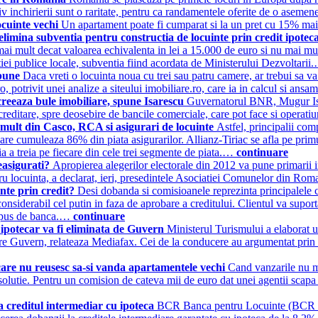
iv inchirierii sunt o raritate, pentru ca randamentele oferite de o asemen
locuinte vechi
Un apartament poate fi cumparat si la un pret cu 15% mai 
elimina subventia pentru constructia de locuinte prin credit ipotec
ai mult decat valoarea echivalenta in lei a 15.000 de euro si nu mai mul
atiei publice locale, subventia fiind acordata de Ministerului Dezvoltari
 bune
Daca vreti o locuinta noua cu trei sau patru camere, ar trebui sa va
, potrivit unei analize a siteului imobiliare.ro, care ia in calcul si ans
 creeaza bule imobiliare, spune Isarescu
Guvernatorul BNR, Mugur Isare
reditare, spre deosebire de bancile comerciale, care pot face si operat
ai mult din Casco, RCA si asigurari de locuinte
Astfel, principalii com
care cumuleaza 86% din piata asigurarilor. Allianz-Tiriac se afla pe prim
ia a treia pe fiecare din cele trei segmente de piata.…
continuare
easigurati?
Apropierea alegerilor electorale din 2012 va pune primarii int
ntru locuinta, a declarat, ieri, presedintele Asociatiei Comunelor din R
inte prin credit?
Desi dobanda si comisioanele reprezinta principalele co
considerabil cel putin in faza de aprobare a creditului. Clientul va supor
 impus de banca.…
continuare
t ipotecar va fi eliminata de Guvern
Ministerul Turismului a elaborat 
atre Guvern, relateaza Mediafax. Cei de la conducere au argumentat prin fa
care nu reusesc sa-si vanda apartamentele vechi
Cand vanzarile nu m
olutie. Pentru un comision de cateva mii de euro dat unei agentii scapa d
creditul intermediar cu ipoteca
BCR Banca pentru Locuinte (BCR BpL