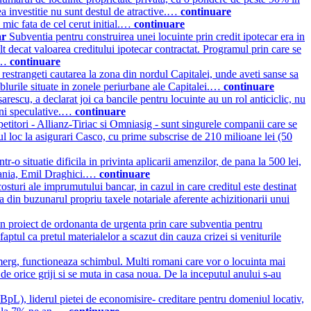
ea investitie nu sunt destul de atractive.…
continuare
mic fata de cel cerut initial.…
continuare
ar
Subventia pentru construirea unei locuinte prin credit ipotecar era in
t decat valoarea creditului ipotecar contractat. Programul prin care se
i.…
continuare
 restrangeti cautarea la zona din nordul Capitalei, unde aveti sanse sa
amblurile situate in zonele periurbane ale Capitalei.…
continuare
scu, a declarat joi ca bancile pentru locuinte au un rol anticiclic, nu
iuni speculative.…
continuare
petitori - Allianz-Tiriac si Omniasig - sunt singurele companii care se
ul loc la asigurari Casco, cu prime subscrise de 210 milioane lei (50
r-o situatie dificila in privinta aplicarii amenzilor, de pana la 500 lei,
omania, Emil Draghici.…
continuare
sturi ale imprumutului bancar, in cazul in care creditul este destinat
ta din buzunarul propriu taxele notariale aferente achizitionarii unui
un proiect de ordonanta de urgenta prin care subventia pentru
ptul ca pretul materialelor a scazut din cauza crizei si veniturile
erg, functioneaza schimbul. Multi romani care vor o locuinta mai
e orice griji si se muta in casa noua. De la inceputul anului s-au
), liderul pietei de economisire- creditare pentru domeniul locativ,