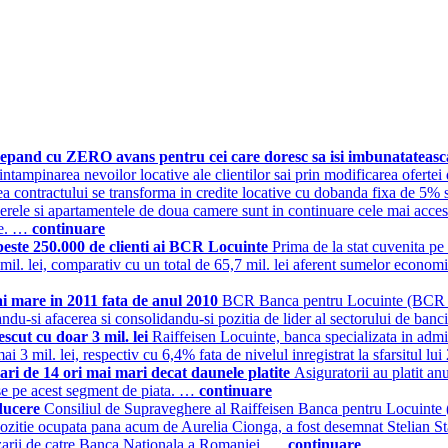
pand cu ZERO avans pentru cei care doresc sa isi imbunatateasca 
ntampinarea nevoilor locative ale clientilor sai prin modificarea ofertei 
a contractului se transforma in credite locative cu dobanda fixa de 5% 
rele si apartamentele de doua camere sunt in continuare cele mai accesib
ce. …
continuare
r peste 250.000 de clienti ai BCR Locuinte
Prima de la stat cuvenita p
mil. lei, comparativ cu un total de 65,7 mil. lei aferent sumelor econo
i mare in 2011 fata de anul 2010
BCR Banca pentru Locuinte (BCR BpL
landu-si afacerea si consolidandu-si pozitia de lider al sectorului de 
scut cu doar 3 mil. lei
Raiffeisen Locuinte, banca specializata in adm
mai 3 mil. lei, respectiv cu 6,4% fata de nivelul inregistrat la sfarsitul 
ari de 14 ori mai mari decat daunele platite
Asiguratorii au platit an
ise pe acest segment de piata. …
continuare
nducere
Consiliul de Supraveghere al Raiffeisen Banca pentru Locuinte 
zitie ocupata pana acum de Aurelia Cionga, a fost desemnat Stelian Stan
rizarii de catre Banca Nationala a Romaniei. …
continuare