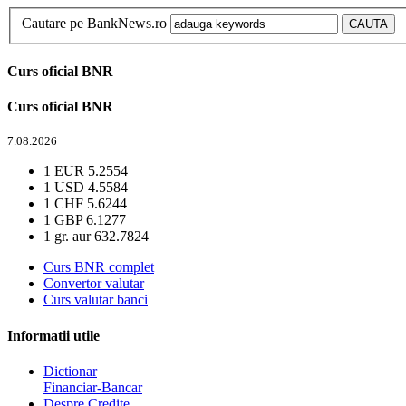
Cautare pe BankNews.ro
Curs oficial BNR
Curs oficial BNR
7.08.2026
1 EUR
5.2554
1 USD
4.5584
1 CHF
5.6244
1 GBP
6.1277
1 gr. aur
632.7824
Curs BNR complet
Convertor valutar
Curs valutar banci
Informatii utile
Dictionar
Financiar-Bancar
Despre Credite