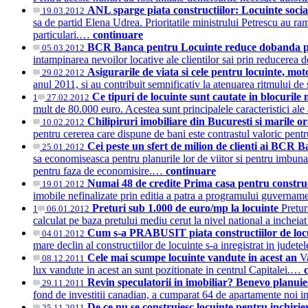
ANL sparge piata constructiilor: Locuinte socia
19.03.2012
sa de partid Elena Udrea. Prioritatile ministrului Petrescu au ra
particulari.…
continuare
BCR Banca pentru Locuinte reduce dobanda pen
05.03.2012
intampinarea nevoilor locative ale clientilor sai prin reducerea d
Asigurarile de viata si cele pentru locuinte, mot
29.02.2012
anul 2011, si au contribuit semnificativ la atenuarea ritmului de
Ce tipuri de locuinte sunt cautate in blocurile
1
27.02.2012
mult de 80.000 euro. Acestea sunt principalele caracteristici ale
Chilipiruri imobiliare din Bucuresti si marile or
10.02.2012
pentru cererea care dispune de bani este contrastul valoric pent
Cei peste un sfert de milion de clienti ai BCR 
25.01.2012
sa economiseasca pentru planurile lor de viitor si pentru imbunat
pentru faza de economisire.…
continuare
Numai 48 de credite Prima casa pentru construc
19.01.2012
imobile nefinalizate prin editia a patra a programului guvernam
Preturi sub 1.000 de euro/mp la locuinte
Pretur
1
06.01.2012
calculat pe baza pretului mediu cerut la nivel national a inche
Cum s-a PRABUSIT piata constructiilor de locui
04.01.2012
mare declin al constructiilor de locuinte s-a inregistrat in ju
Cele mai scumpe locuinte vandute in acest an
V
08.12.2011
lux vandute in acest an sunt pozitionate in centrul Capitalei.…
Revin speculatorii in imobiliar? Benevo planuie
29.11.2011
fond de investitii canadian, a cumparat 64 de apartamente noi i
De ce nu se construiesc locuinte pentru inchir
25.11.2011