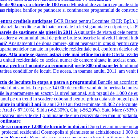
le de 90 mp, cu chirie de 100 euro
Ministrul dezvoltarii regionale si 
mas risipirea banilor pe patinoare si continuarea programului de construct
tru creditele anticipate
BCR Banca pentru Locuinte (BCR BpL), lider
obanzii la creditele anticipate acordate in lei si garantate cu ipoteca, l
oarele de sustinere ale pietei in 2011
Asigurarile de viata si cele pentr
 scadere a volumului total de prime brute subscrise la nivelul intregii in
 noi?
Apartamentul de doua camere, situat neaparat in oras si pentru care
 apartamentelor cautate in proiectele rezidentiale noi, conform datelor 
ase. Afla unde se gasesc astazi cele mai ieftine locuinte
Oferta rezide
ru unitati rezidentiale cu acelasi numar de camere situate in acelasi ora
Banca pentru Locuinte au economisit peste 800 milioane lei
In ultimu
atirea conditiilor de locuit. De aceea, in toamna anului 2011, am venit 
tia de locuinte in etapa a patra a programului
Bancile au acordat nu
ental dintr-un total de peste 14.000 de credite vandute in perioada iu
ile la apartamente au scazut, la nivel national, sub pragul de 1.000 de e
iat anul pe un trend in scadere coborand pentru prima data sub pragul p
nte in ultimii 3 ani
In anul 2010 au fost terminate 48.862 de locuinte,
detele Arad (- 67,10%), Sibiu (-62,30%), Cluj (-56,20%), Satu Mare (-53
anzarea unei vile de 1,5 milioane de euro reprezinta cea mai importanta 
continuare
ste sa cumpere 1.000 de locuinte in doi ani
Dupa trei ani in care nu a
n proiectul rezidential Cosmopolis si planuieste sa achizitioneze 1.000
iere in Romania
Romania se plaseaza pe primele locuri in Europa dupa n