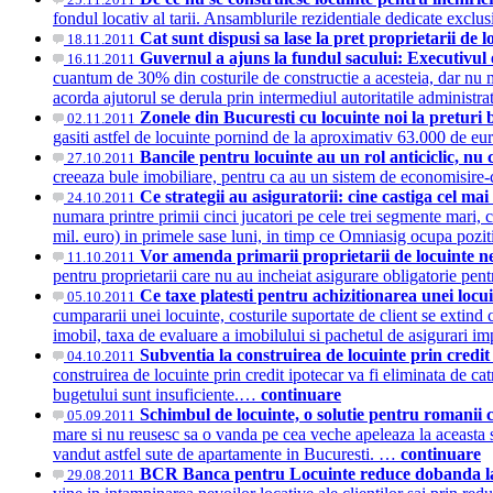
fondul locativ al tarii. Ansamblurile rezidentiale dedicate exclus
Cat sunt dispusi sa lase la pret proprietarii de 
18.11.2011
Guvernul a ajuns la fundul sacului: Executivul 
16.11.2011
cuantum de 30% din costurile de constructie a acesteia, dar nu m
acorda ajutorul se derula prin intermediul autoritatile administr
Zonele din Bucuresti cu locuinte noi la preturi
02.11.2011
gasiti astfel de locuinte pornind de la aproximativ 63.000 de euro
Bancile pentru locuinte au un rol anticiclic, nu
27.10.2011
creeaza bule imobiliare, pentru ca au un sistem de economisire-c
Ce strategii au asiguratorii: cine castiga cel m
24.10.2011
numara printre primii cinci jucatori pe cele trei segmente mari, 
mil. euro) in primele sase luni, in timp ce Omniasig ocupa pozit
Vor amenda primarii proprietarii de locuinte n
11.10.2011
pentru proprietarii care nu au incheiat asigurare obligatorie pe
Ce taxe platesti pentru achizitionarea unei locu
05.10.2011
cumpararii unei locuinte, costurile suportate de client se extind 
imobil, taxa de evaluare a imobilului si pachetul de asigurari
Subventia la construirea de locuinte prin credi
04.10.2011
construirea de locuinte prin credit ipotecar va fi eliminata de c
bugetului sunt insuficiente.…
continuare
Schimbul de locuinte, o solutie pentru romanii 
05.09.2011
mare si nu reusesc sa o vanda pe cea veche apeleaza la aceasta s
vandut astfel sute de apartamente in Bucuresti. …
continuare
BCR Banca pentru Locuinte reduce dobanda la 
29.08.2011