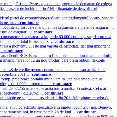
turismului, Cristian Petrescu, continua programele demarate de colega
ie a caselor de inchiriat prin ANL, finantate de dezvoltatori
ul pietei de economisire-creditare pentru domeniul locativ, vine in
a 8% pe an. …
continuare
u locuinte au fost cele mai dinamice segmente ale pietei de asigurari, in
dustrii de asigurari.…
continuare
 cumparatorul sa plateasca in jur de 60.000 euro si peste, dar nu mai
obtinute de portalul Proiecte.biz.…
continuare
ntiala a momentului este mai variata ca niciodata, dar mai important
s.…
continuare
l an, clientii BCR Banca pentru Locuinte au continuat sa fie optimisti,
in intampinarea lor cu un nou produs, care ofera optiuni flexibile
mai 48 de credite pentru construirea de locuinte sau achizitia de
nie-decembrie 2011.…
continuare
uro/mp, precizeaza portalul imobiliare.ro. Indicele imobiliare.ro
sihologic de 1.000 euro/mp util.…
continuare
 fata de 67.255 in 2008, se arata intr-o analiza Econtext. Cel mai
%) si Mehedinti (-52,20%).…
continuare
tranzactie pe segmentul rezidential din 2011.Majoritatea caselor de
u mai avut loc achizitii speculative in randul locuintelor noi, Benevo,
 de apartamente noi, in urmatoarele 24 de luni.…
continuare
umarul de locuinte proprietate privata, cu o pondere de peste 90% in