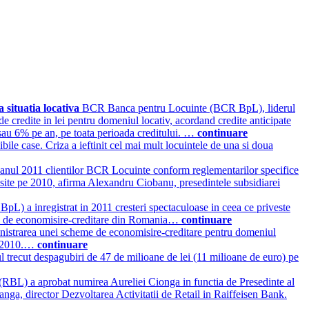
situatia locativa
BCR Banca pentru Locuinte (BCR BpL), liderul
de credite in lei pentru domeniul locativ, acordand credite anticipate
sau 6% pe an, pe toata perioada creditului. …
continuare
ile case. Criza a ieftinit cel mai mult locuintele de una si doua
e anul 2011 clientilor BCR Locuinte conform reglementarilor specifice
misite pe 2010, afirma Alexandru Ciobanu, presedintele subsidiarei
) a inregistrat in 2011 cresteri spectaculoase in ceea ce priveste
banci de economisire-creditare din Romania…
continuare
inistrarea unei scheme de economisire-creditare pentru domeniul
lui 2010.…
continuare
ul trecut despagubiri de 47 de milioane de lei (11 milioane de euro) pe
(RBL) a aprobat numirea Aureliei Cionga in functia de Presedinte al
ga, director Dezvoltarea Activitatii de Retail in Raiffeisen Bank.