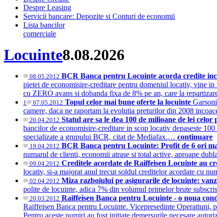
Despre Leasing
Servicii bancare: Depozite si Conturi de economii
Lista bancilor
comerciale
Locuinte
8.08.2026
BCR Banca pentru Locuinte acorda credite ince
08.05.2012
pietei de economisire-creditare pentru domeniul locativ, vine in i
cu ZERO avans si dobanda fixa de 8% pe an, care la repartizare
Topul celor mai bune oferte la locuinte
Garsonie
1
07.05.2012
camere, daca ne raportam la evolutia preturilor din 2008 incoa
Statul are sa le dea 100 de milioane de lei celo
20.04.2012
bancilor de economisire-creditare in scop locativ depaseste 100 
specializate a grupului BCR, citat de Mediafax.…
continuare
BCR Banca pentru Locuinte: Profit de 6 ori ma
19.04.2012
numarul de clienti, economii atrase si total active, aproape dub
Creditele acordate de Raiffeisen Locuinte au cre
09.04.2012
locativ, si-a majorat anul trecut soldul creditelor acordate cu nu
Miza razboiului pe asigurarile de locuinte: vanz
02.04.2012
polite de locuinte, adica 7% din volumul primelor brute subscr
Raiffeisen Banca pentru Locuinte - o noua co
20.03.2012
Raiffeisen Banca pentru Locuinte. Vicepresedinte Operatiuni, po
Pentru aceste numiri au fost initiate demersurile necesare auto