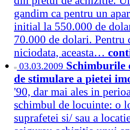
din pretul de achizitie. U
gandim ca pentru un apar
initial la 550.000 de dola
70.000 de dolari. Pentru 
niciodata, aceasta…
cont
Schimburile d
03.03.2009
de stimulare a pietei im
'90, dar mai ales in perio
schimbul de locuinte: o l
suprafetei si/ sau a locati