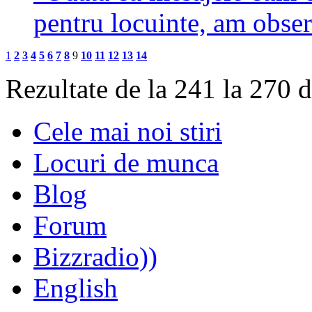
pentru locuinte, am obse
1
2
3
4
5
6
7
8
9
10
11
12
13
14
Rezultate de la 241 la 270 
Cele mai noi stiri
Locuri de munca
Blog
Forum
Bizzradio))
English