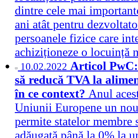
dintre cele mai importante
ani atât pentru dezvoltator
persoanele fizice care int
achiziționeze o locuinț
Articol PwC:
10.02.2022
să reducă TVA la aliment
în ce context?
Anul acest
Uniunii Europene un nou 
permite statelor membre s
adăugată până la 0% la un