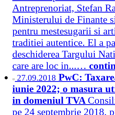
Antreprenoriat, Stefan R
Ministerului de Finante 
pentru mestesugarii si art
traditiei autentice. El a p
deschiderea Targului Nati
care are loc in...…
conti
PwC: Taxarea
27.09.2018
iunie 2022; o masura ut
in domeniul TVA
Consil
pe 24 septembrie 2018, pr