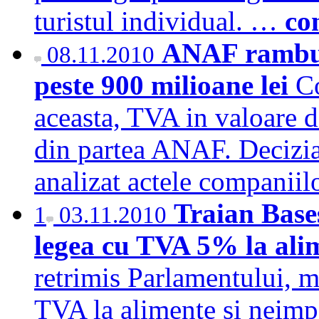
turistul individual. …
co
ANAF rambur
08.11.2010
peste 900 milioane lei
Co
aceasta, TVA in valoare d
din partea ANAF. Decizia 
analizat actele companii
Traian Base
1
03.11.2010
legea cu TVA 5% la al
retrimis Parlamentului, m
TVA la alimente si neimpo