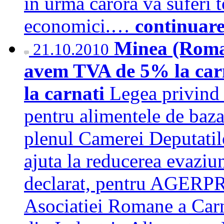
in urma carora va suferi t
economici.…
continuar
Minea (Romal
21.10.2010
avem TVA de 5% la carn
la carnati
Legea privind
pentru alimentele de baza
plenul Camerei Deputatilo
ajuta la reducerea evaziun
declarat, pentru AGERPR
Asociatiei Romane a Carni