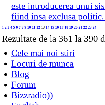
este introducerea unui si
fiind insa exclusa politi
1
2
3
4
5
6
7
8
9
10
11
12
13
14
15
16
17
18
19
20
21
22
23
24
Rezultate de la 361 la 390 
Cele mai noi stiri
Locuri de munca
Blog
Forum
Bizzradio))