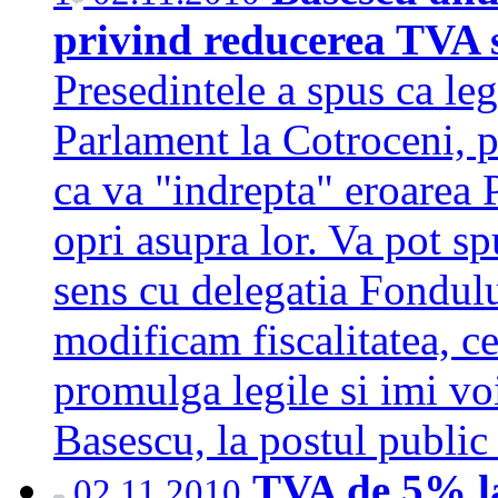
privind reducerea TVA s
Presedintele a spus ca le
Parlament la Cotroceni, p
ca va "indrepta" eroarea
opri asupra lor. Va pot sp
sens cu delegatia Fondulu
modificam fiscalitatea, c
promulga legile si imi voi
Basescu, la postul publi
TVA de 5% la
02.11.2010