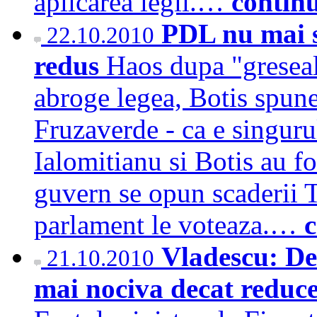
aplicarea legii.…
contin
PDL nu mai s
22.10.2010
redus
Haos dupa "gresea
abroge legea, Botis spune
Fruzaverde - ca e singuru
Ialomitianu si Botis au fo
guvern se opun scaderii T
parlament le voteaza.…
c
Vladescu: De
21.10.2010
mai nociva decat reduce