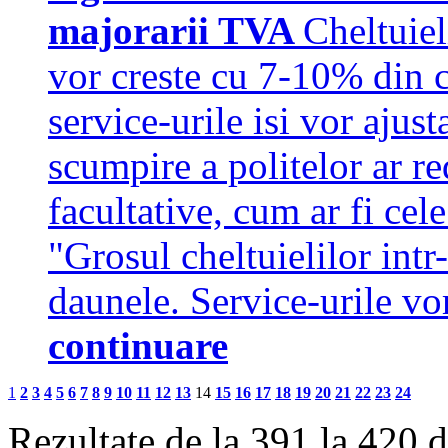
majorarii TVA
Cheltuiel
vor creste cu 7-10% din 
service-urile isi vor ajust
scumpire a politelor ar re
facultative, cum ar fi cele
"Grosul cheltuielilor intr
daunele. Service-urile v
continuare
1
2
3
4
5
6
7
8
9
10
11
12
13
14
15
16
17
18
19
20
21
22
23
24
Rezultate de la 391 la 420 