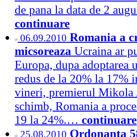
de pana la data de 2 augu
continuare
Romania a cr
06.09.2010
micsoreaza
Ucraina ar p
Europa, dupa adoptarea un
redus de la 20% la 17% in
vineri, premierul Mikola 
schimb, Romania a proced
19 la 24%.…
continuare
Ordonanta 58
25.08.2010