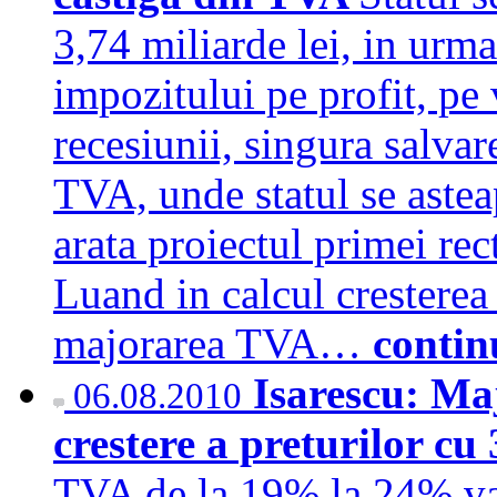
3,74 miliarde lei, in urma
impozitului pe profit, pe 
recesiunii, singura salvar
TVA, unde statul se astea
arata proiectul primei rec
Luand in calcul cresterea 
majorarea TVA…
contin
Isarescu: Ma
06.08.2010
crestere a preturilor c
TVA de la 19% la 24% va 