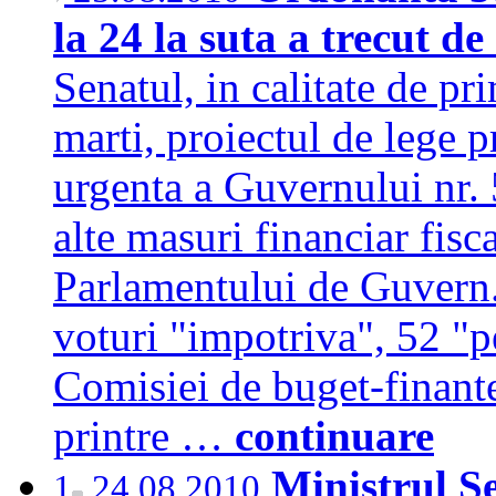
la 24 la suta a trecut d
Senatul, in calitate de pr
marti, proiectul de lege 
urgenta a Guvernului nr. 
alte masuri financiar fisc
Parlamentului de Guvern.
voturi "impotriva", 52 "pe
Comisiei de buget-finant
printre …
continuare
Ministrul S
1
24.08.2010