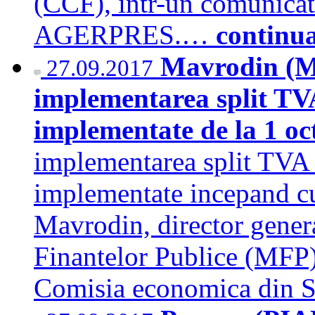
(CCF), intr-un comunicat
AGERPRES.…
continu
Mavrodin (MF
27.09.2017
implementarea split TVA 
implementate de la 1 o
implementarea split TVA su
implementate incepand cu
Mavrodin, director genera
Finantelor Publice (MFP),
Comisia economica din 