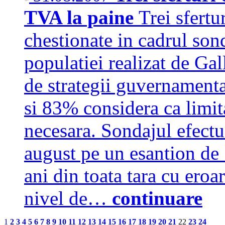
TVA la paine
Trei sfertu
chestionate in cadrul son
populatiei realizat de Ga
de strategii guvernamenta
si 83% considera ca limita
necesara. Sondajul efectu
august pe un esantion de
ani din toata tara cu ero
nivel de…
continuare
1
2
3
4
5
6
7
8
9
10
11
12
13
14
15
16
17
18
19
20
21
22
23
24