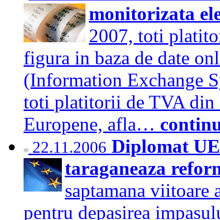
monitorizata el
2007, toti plati
figura in baza de date on
(Information Exchange Sy
toti platitorii de TVA di
Europene, afla…
contin
Diplomat UE:
22.11.2006
taraganeaza refo
saptamana viitoare a
pentru depasirea impasulu