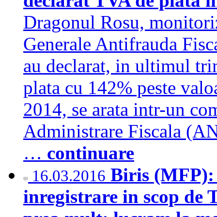
declarat TVA de plata 
Dragonul Rosu, monitoriza
Generale Antifrauda Fiscal
au declarat, in ultimul tr
plata cu 142% peste valoa
2014, se arata intr-un co
Administrare Fiscala (A
…
continuare
Biris (MFP):
16.03.2016
inregistrare in scop de 