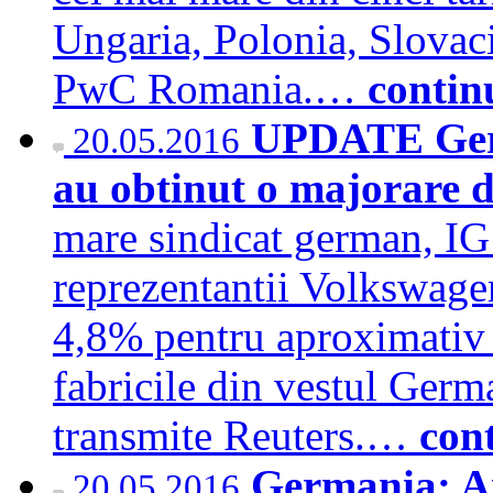
Ungaria, Polonia, Slovaci
PwC Romania.…
contin
UPDATE Germ
20.05.2016
au obtinut o majorare d
mare sindicat german, IG 
reprezentantii Volkswagen
4,8% pentru aproximativ 
fabricile din vestul Germa
transmite Reuters.…
con
Germania: An
20.05.2016