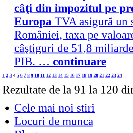
câţi din impozitul pe pr
Europa
TVA asigură un s
României, taxa pe valoar
câştiguri de 51,8 miliarde
PIB. …
continuare
1
2
3
4
5
6
7
8
9
10
11
12
13
14
15
16
17
18
19
20
21
22
23
24
Rezultate de la 91 la 120 d
Cele mai noi stiri
Locuri de munca