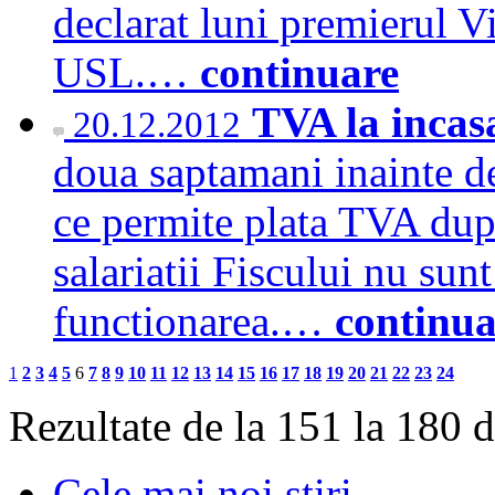
declarat luni premierul Vi
USL.…
continuare
TVA la incasa
20.12.2012
doua saptamani inainte de
ce permite plata TVA dupa
salariatii Fiscului nu sun
functionarea.…
continua
1
2
3
4
5
6
7
8
9
10
11
12
13
14
15
16
17
18
19
20
21
22
23
24
Rezultate de la 151 la 180 
Cele mai noi stiri