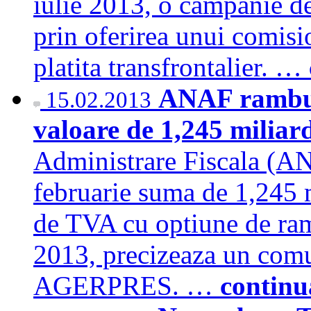
iulie 2013, o campanie de
prin oferirea unui comis
platita transfrontalier. …
ANAF rambur
15.02.2013
valoare de 1,245 miliard
Administrare Fiscala (A
februarie suma de 1,245 m
de TVA cu optiune de ramb
2013, precizeaza un com
AGERPRES. …
continu