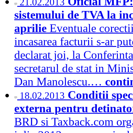
Oficial MFP: 
21.02.2013
sistemului de TVA la inc
aprilie
Eventuale corectii
incasarea facturii s-ar put
declarat joi, la Conferint
secretarul de stat in Min
Dan Manolescu.…
conti
Conditii spe
18.02.2013
externa pentru detinato
BRD si Taxback.com organ