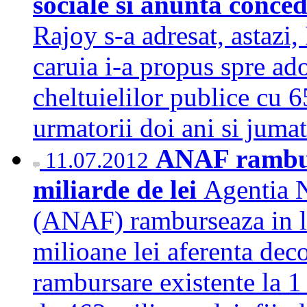
sociale si anunta conce
Rajoy s-a adresat, astazi
caruia i-a propus spre ad
cheltuielilor publice cu 6
urmatorii doi ani si jum
ANAF ramburs
11.07.2012
miliarde de lei
Agentia N
(ANAF) ramburseaza in l
milioane lei aferenta dec
rambursare existente la 1 