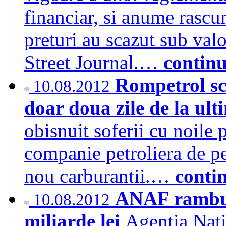
financiar, si anume rascu
preturi au scazut sub val
Street Journal.…
contin
Rompetrol s
10.08.2012
doar doua zile de la ul
obisnuit soferii cu noile 
companie petroliera de p
nou carburantii.…
conti
ANAF rambur
10.08.2012
miliarde lei
Agentia Nati