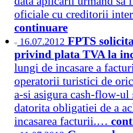
data aplicarii urmand sa f
oficiale cu creditorii int
continuare
FPTS solicit
16.07.2012
privind plata TVA la in
lungi de incasare a factu
operatorii turistici de ori
a-si asigura cash-flow-ul 
datorita obligatiei de a a
incasarea facturii.…
cont