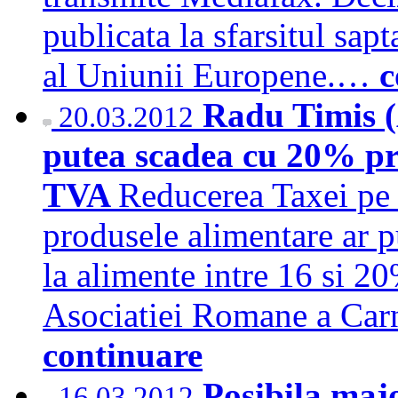
publicata la sfarsitul sap
al Uniunii Europene.…
c
Radu Timis (
20.03.2012
putea scadea cu 20% pri
TVA
Reducerea Taxei pe
produsele alimentare ar p
la alimente intre 16 si 20
Asociatiei Romane a Car
continuare
Posibila maj
16.03.2012