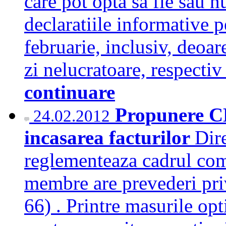
care pot opta sa fie sau 
declaratiile informative 
februarie, inclusiv, deoar
zi nelucratoare, respecti
continuare
Propunere C
24.02.2012
incasarea facturilor
Dir
reglementeaza cadrul com
membre are prevederi priv
66) . Printre masurile opt