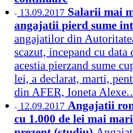
Salarii mai 
13.09.2017
angajatii pierd sume int
angajatilor din Autorita
scazut, incepand cu data 
acestia pierzand sume cup
lei, a declarat, marti, p
din AFER, Ioneta Alex
Angajatii rom
12.09.2017
cu 1.000 de lei mai mari
prezent (studiu)
Angajat