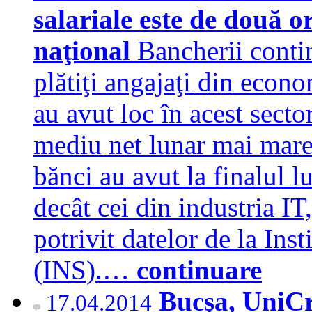
salariale este de două o
naţional
Bancherii contin
plătiţi angajaţi din econo
au avut loc în acest secto
mediu net lunar mai mare 
bănci au avut la finalul l
decât cei din industria IT,
potrivit datelor de la Inst
(INS).…
continuare
Bucşa, UniCr
17.04.2014