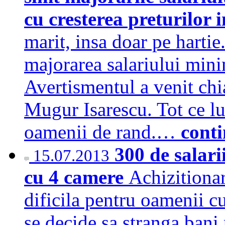
cu cresterea preturilo
marit, insa doar pe hartie
majorarea salariului mini
Avertismentul a venit ch
Mugur Isarescu. Tot ce l
oamenii de rand.…
cont
300 de salar
15.07.2013
cu 4 camere
Achizitionar
dificila pentru oamenii c
se decide sa stranga bani