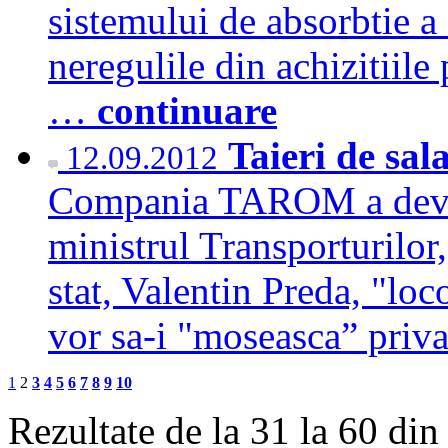
sistemului de absorbtie a
neregulile din achizitiile 
…
continuare
Taieri de sal
12.09.2012
Compania TAROM a deveni
ministrul Transporturilor,
stat, Valentin Preda, "lo
vor sa-i "moseasca” priv
1
2
3
4
5
6
7
8
9
10
Rezultate de la 31 la 60 din