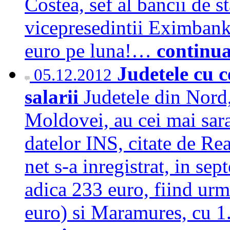
Costea, sef al bancii de s
vicepresedintii Eximbank
euro pe luna!…
continu
Judetele cu c
05.12.2012
salarii
Judetele din Nord,
Moldovei, au cei mai sara
datelor INS, citate de Rea
net s-a inregistrat, in se
adica 233 euro, fiind urm
euro) si Maramures, cu 1