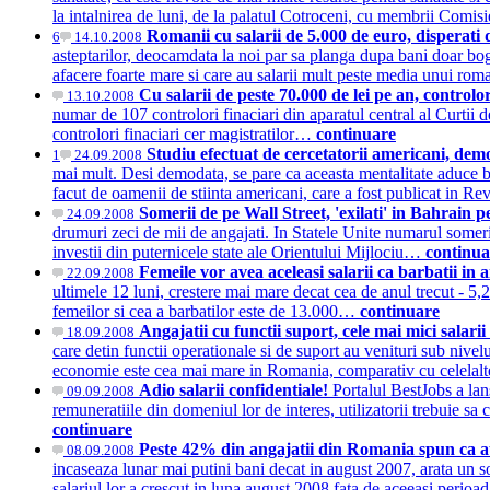
la intalnirea de luni, de la palatul Cotroceni, cu membrii Comi
Romanii cu salarii de 5.000 de euro, disperati 
6
14.10.2008
asteptarilor, deocamdata la noi par sa planga dupa bani doar bogati
afacere foarte mare si care au salarii mult peste media unui rom
Cu salarii de peste 70.000 de lei pe an, controlo
13.10.2008
numar de 107 controlori finaciari din aparatul central al Curtii 
controlori finaciari cer magistratilor…
continuare
Studiu efectuat de cercetatorii americani, dem
1
24.09.2008
mai mult. Desi demodata, se pare ca aceasta mentalitate aduce ban
facut de oamenii de stiinta americani, care a fost publicat in R
Somerii de pe Wall Street, 'exilati' in Bahrain p
24.09.2008
drumuri zeci de mii de angajati. In Statele Unite numarul someri
investii din puternicele state ale Orientului Mijlociu…
continua
Femeile vor avea aceleasi salarii ca barbatii in
22.09.2008
ultimele 12 luni, crestere mai mare decat cea de anul trecut - 5,2
femeilor si cea a barbatilor este de 13.000…
continuare
Angajatii cu functii suport, cele mai mici salari
18.09.2008
care detin functii operationale si de suport au venituri sub nivelu
economie este cea mai mare in Romania, comparativ cu celelalte
Adio salarii confidentiale!
Portalul BestJobs a lan
09.09.2008
remuneratiile din domeniul lor de interes, utilizatorii trebuie sa
continuare
Peste 42% din angajatii din Romania spun ca au 
08.09.2008
incaseaza lunar mai putini bani decat in august 2007, arata un 
salariul lor a crescut in luna august 2008 fata de aceeasi peri