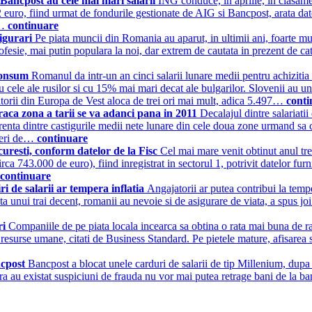
 Bancpost au cele mai mari salarii
ING conduce, in aprilie, in clasamen
82 euro, fiind urmat de fondurile gestionate de AIG si Bancpost, arata dat
l…
continuare
sigurari
Pe piata muncii din Romania au aparut, in ultimii ani, foarte mul
rofesie, mai putin populara la noi, dar extrem de cautata in prezent de catr
 consum
Romanul da intr-un an cinci salarii lunare medii pentru achiziti
u cele ale rusilor si cu 15% mai mari decat ale bulgarilor. Slovenii au u
torii din Europa de Vest aloca de trei ori mai mult, adica 5.497…
conti
araca zona a tarii se va adanci pana in 2011
Decalajul dintre salariati
ferenta dintre castigurile medii nete lunare din cele doua zone urmand s
ineri de…
continuare
curesti, conform datelor de la Fisc
Cel mai mare venit obtinut anul tre
irca 743.000 de euro), fiind inregistrat in sectorul 1, potrivit datelor f
continuare
i de salarii ar tempera inflatia
Angajatorii ar putea contribui la tempe
ienta unui trai decent, romanii au nevoie si de asigurare de viata, a spus
ri
Companiile de pe piata locala incearca sa obtina o rata mai buna de ras
in resurse umane, citati de Business Standard. Pe pietele mature, afisarea
ncpost
Bancpost a blocat unele carduri de salarii de tip Millenium, dupa c
ra au existat suspiciuni de frauda nu vor mai putea retrage bani de la ban