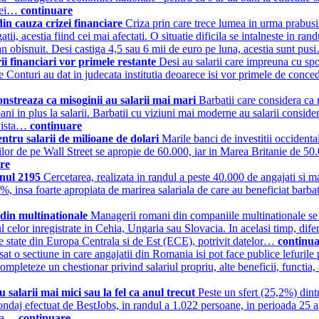
siei…
continuare
din cauza crizei financiare
Criza prin care trece lumea in urma prabusi
i, acestia fiind cei mai afectati. O situatie dificila se intalneste in ran
an obisnuit. Desi castiga 4,5 sau 6 mii de euro pe luna, acestia sunt pu
rii financiari vor primele restante
Desi au salarii care impreuna cu spor
de Conturi au dat in judecata institutia deoarece isi vor primele de con
onstreaza ca misoginii au salarii mai mari
Barbatii care considera ca ro
i in plus la salarii. Barbatii cu viziuni mai moderne au salarii considera
evista…
continuare
entru salarii de milioane de dolari
Marile banci de investitii occidenta
lor de pe Wall Street se apropie de 60.000, iar in Marea Britanie de 50.0
re
 anul 2195
Cercetarea, realizata in randul a peste 40.000 de angajati si 
%, insa foarte apropiata de marirea salariala de care au beneficiat barbati
i din multinationale
Managerii romani din companiile multinationale se afl
l celor inregistrate in Cehia, Ungaria sau Slovacia. In acelasi timp, difer
 state din Europa Centrala si de Est (ECE), potrivit datelor…
continu
sat o sectiune in care angajatii din Romania isi pot face publice lefurile
 completeze un chestionar privind salariul propriu, alte beneficii, functia
salarii mai mici sau la fel ca anul trecut
Peste un sfert (25,2%) dintr
sondaj efectuat de BestJobs, in randul a 1.022 persoane, in perioada 25 
oada…
continuare