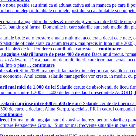
it o noua pozitie sau simti ca ai adunat cativa asi in maneca pe care ii po
tai ca intelegi in totalitate cerintele postului si ca abilitatile si compete
eri
Salariul angajatilor din sales & marketing variaza intre 600 de euro,
 banking si farma. Domeniile in care salariile sunt sub media din piata 
salariale brute au o crestere anuala mult mai accelerata decat cele nete, 
atisticile oficiale arata ca acum trei ani, mai precis in luna iunie 2005, d
gand la 465 de lei. Ponderea contributiei catre stat…
continuare
la angajare salarii lunare de peste 400 de euro
Daca anul trecut, roman
oteaza Adevarul. Daca, pana nu de mult, tinerii care terminau scoala accep
mai. Intr-o piata…
continuare
 de salarii
Si in 2008, managerii fac parte din categoria angajatilor cu cea
 economie. Anul acesta, salariile managerilor vor creste, in medie, cu pes
arii mai mici de 1.000 de lei
Salariile cerute de absolventii de liceu fi
salariu cuprins intre 1.200 si 1.400 de lei, a declarat presedintele ACORD
salarii cuprinse intre 400 si 500 de euro
Salariile cerute de tinerii c
 500 de euro, a declarat Alina Sterpu, specialist PR in cadrul companiei
…
continuare
direct
Tot mai multi angajati sunt dispusi sa lucreze pentru salarii cu pa
ecrutare Perspective Group. "Sunt tot mai frecvente situatiile in care sim