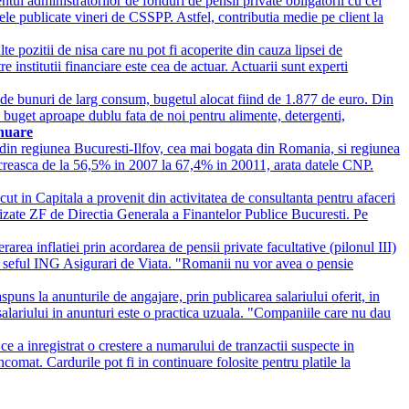
tul administratorilor de fonduri de pensii private obligatorii cu cei
ele publicate vineri de CSSPP. Astfel, contributia medie pe client la
te pozitii de nisa care nu pot fi acoperite din cauza lipsei de
e institutii financiare este cea de actuar. Actuarii sunt experti
a de bunuri de larg consum, bugetul alocat fiind de 1.877 de euro. Din
n buget aproape dublu fata de noi pentru alimente, detergenti,
nuare
i din regiunea Bucuresti-Ilfov, cea mai bogata din Romania, si regiunea
a creasca de la 56,5% in 2007 la 67,4% in 20011, arata datele CNP.
cut in Capitala a provenit din activitatea de consultanta pentru afaceri
urnizate ZF de Directia Generala a Finantelor Publice Bucuresti. Pe
rarea inflatiei prin acordarea de pensii private facultative (pilonul III)
 joi seful ING Asigurari de Viata. "Romanii nu vor avea o pensie
puns la anunturile de angajare, prin publicarea salariului oferit, in
 salariului in anunturi este o practica uzuala. "Companiile care nu dau
e a inregistrat o crestere a numarului de tranzactii suspecte in
comat. Cardurile pot fi in continuare folosite pentru platile la