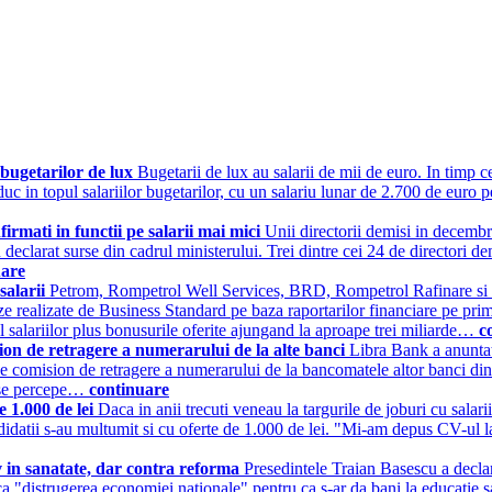
l bugetarilor de lux
Bugetarii de lux au salarii de mii de euro. In timp ce
duc in topul salariilor bugetarilor, cu un salariu lunar de 2.700 de euro p
irmati in functii pe salarii mai mici
Unii directorii demisi in decembr
 au declarat surse din cadrul ministerului. Trei dintre cei 24 de directori
uare
salarii
Petrom, Rompetrol Well Services, BRD, Rompetrol Rafinare si Zen
alize realizate de Business Standard pe baza raportarilor financiare pe
alul salariilor plus bonusurile oferite ajungand la aproape trei miliarde…
c
ion de retragere a numerarului de la alte banci
Libra Bank a anuntat
e comision de retragere a numerarului de la bancomatele altor banci din 
a se percepe…
continuare
e 1.000 de lei
Daca in anii trecuti veneau la targurile de joburi cu salar
candidatii s-au multumit si cu oferte de 1.000 de lei. "Mi-am depus CV
iv in sanatate, dar contra reforma
Presedintele Traian Basescu a declar
ca "distrugerea economiei nationale" pentru ca s-ar da bani la educatie s