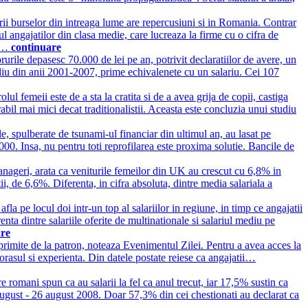
rii burselor din intreaga lume are repercusiuni si in Romania. Contrar
dul angajatilor din clasa medie, care lucreaza la firme cu o cifra de
si…
continuare
urile depasesc 70.000 de lei pe an, potrivit declaratiilor de avere, un
cediu din anii 2001-2007, prime echivalenete cu un salariu. Cei 107
lul femeii este de a sta la cratita si de a avea grija de copii, castiga
bil mai mici decat traditionalistii. Aceasta este concluzia unui studiu
le, spulberate de tsunami-ul financiar din ultimul an, au lasat pe
00. Insa, nu pentru toti reprofilarea este proxima solutie. Bancile de
manageri, arata ca veniturile femeilor din UK au crescut cu 6,8% in
i, de 6,6%. Diferenta, in cifra absoluta, dintre media salariala a
a pe locul doi intr-un top al salariilor in regiune, in timp ce angajatii
enta dintre salariile oferite de multinationale si salariul mediu pe
are
 primite de la patron, noteaza Evenimentul Zilei. Pentru a avea acces la
, orasul si experienta. Din datele postate reiese ca angajatii…
e romani spun ca au salarii la fel ca anul trecut, iar 17,5% sustin ca
august - 26 august 2008. Doar 57,3% din cei chestionati au declarat ca