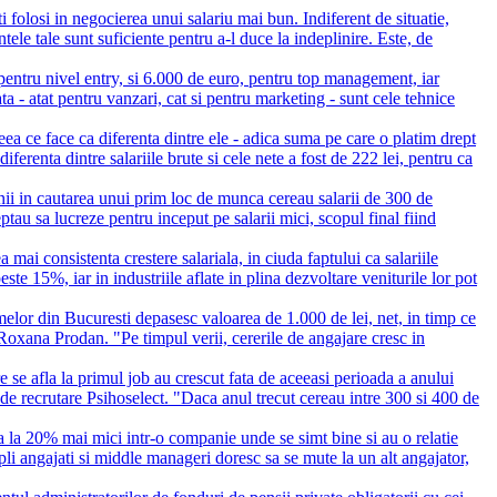
ti folosi in negocierea unui salariu mai bun. Indiferent de situatie,
ntele tale sunt suficiente pentru a-l duce la indeplinire. Este, de
 pentru nivel entry, si 6.000 de euro, pentru top management, iar
- atat pentru vanzari, cat si pentru marketing - sunt cele tehnice
ceea ce face ca diferenta dintre ele - adica suma pe care o platim drept
iferenta dintre salariile brute si cele nete a fost de 222 lei, pentru ca
ii in cautarea unui prim loc de munca cereau salarii de 300 de
tau sa lucreze pentru inceput pe salarii mici, scopul final fiind
 mai consistenta crestere salariala, in ciuda faptului ca salariile
te 15%, iar in industriile aflate in plina dezvoltare veniturile lor pot
rmelor din Bucuresti depasesc valoarea de 1.000 de lei, net, in timp ce
, Roxana Prodan. "Pe timpul verii, cererile de angajare cresc in
are se afla la primul job au crescut fata de aceeasi perioada a anului
 de recrutare Psihoselect. "Daca anul trecut cereau intre 300 si 400 de
na la 20% mai mici intr-o companie unde se simt bine si au o relatie
pli angajati si middle manageri doresc sa se mute la un alt angajator,