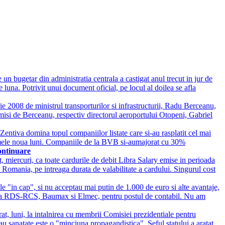
 un bugetar din administratia centrala a castigat anul trecut in jur de
e luna. Potrivit unui document oficial, pe locul al doilea se afla
ie 2008 de ministrul transporturilor si infrastructurii, Radu Berceanu,
 demisi de Berceanu, respectiv directorul aeroportului Otopeni, Gabriel
tiva domina topul companiilor listate care si-au rasplatit cel mai
 primele noua luni. Companiile de la BVB si-aumajorat cu 30%
ontinuare
, miercuri, ca toate cardurile de debit Libra Salary emise in perioada
Romania, pe intreaga durata de valabilitate a cardului. Singurul cost
iile "in cap", si nu acceptau mai putin de 1.000 de euro si alte avantaje,
-ul la RDS-RCS, Baumax si Elmec, pentru postul de contabil. Nu am
at, luni, la intalnirea cu membrii Comisiei prezidentiale pentru
au sanatate este o "minciuna propagandistica". Seful statului a aratat,