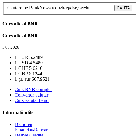
Cautare pe BankNews.ro
Curs oficial BNR
Curs oficial BNR
5.08.2026
1 EUR
5.2489
1 USD
4.5480
1 CHF
5.6210
1 GBP
6.1244
1 gr. aur
607.9521
Curs BNR complet
Convertor valutar
Curs valutar banci
Informatii utile
Dictionar
Financiar-Bancar
Despre Credite