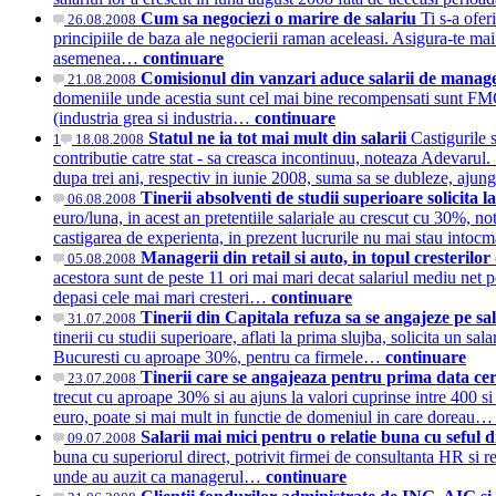
Cum sa negociezi o marire de salariu
Ti s-a ofer
26.08.2008
principiile de baza ale negocierii raman aceleasi. Asigura-te mai in
asemenea…
continuare
Comisionul din vanzari aduce salarii de manag
21.08.2008
domeniile unde acestia sunt cel mai bine recompensati sunt FMCG,
(industria grea si industria…
continuare
Statul ne ia tot mai mult din salarii
Castigurile 
1
18.08.2008
contributie catre stat - sa creasca incontinuu, noteaza Adevarul. St
dupa trei ani, respectiv in iunie 2008, suma sa se dubleze, ajun
Tinerii absolventi de studii superioare solicita 
06.08.2008
euro/luna, in acest an pretentiile salariale au crescut cu 30%, n
castigarea de experienta, in prezent lucrurile nu mai stau intoc
Managerii din retail si auto, in topul cresterilor
05.08.2008
acestora sunt de peste 11 ori mai mari decat salariul mediu net pe
depasi cele mai mari cresteri…
continuare
Tinerii din Capitala refuza sa se angajeze pe sal
31.07.2008
tinerii cu studii superioare, aflati la prima slujba, solicita un 
Bucuresti cu aproape 30%, pentru ca firmele…
continuare
Tinerii care se angajeaza pentru prima data cer 
23.07.2008
trecut cu aproape 30% si au ajuns la valori cuprinse intre 400 si
euro, poate si mai mult in functie de domeniul in care doreau
Salarii mai mici pentru o relatie buna cu seful 
09.07.2008
buna cu superiorul direct, potrivit firmei de consultanta HR si r
unde au auzit ca managerul…
continuare