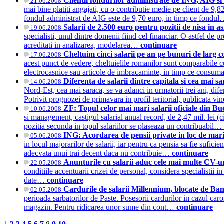
Clientii fondurilor administrate de ING, AIG si
21.06.2008
mai bine platiti angajati, cu o contributie medie pe client de 9,
fondul administrat de AIG este de 9,70 euro, in timp ce fondu
Salarii de 2.500 euro pentru pozitii de nisa in a
19.06.2008
specialisti, unul dintre domenii fiind cel financiar. O astfel de p
acreditati in analizarea, modelarea…
continuare
Cheltuim cinci salarii pe an pe bunuri de larg
17.06.2008
acest punct de vedere, cheltuielile romanilor sunt comparabile c
electrocasnice sau articole de imbracaminte, in timp ce consuma
Diferenta de salarii dintre capitala si cea mai s
14.06.2008
Nord-Est, cea mai saraca, se va adanci in urmatorii trei ani, di
Potrivit prognozei de primavara in profil teritorial, publicata v
ZF: Topul celor mai mari salarii oficiale din Bu
10.06.2008
si management, castigul salarial anual record, de 2,47 mil. lei (c
pozitia secunda in topul salariilor se plaseaza un contribuabil…
ING: Acordarea de pensii private in loc de marir
05.06.2008
in locul majorarilor de salarii, iar pentru ca pensia sa fie sufic
adecvata unui trai decent daca nu contribuie…
continuare
Anunturile cu salarii aduc cele mai multe CV-u
22.05.2008
conditiile accentuarii crizei de personal, considera specialistii 
date…
continuare
Cardurile de salarii Millennium, blocate de Ba
02.05.2008
perioada sarbatorilor de Paste. Posesorii cardurilor in cazul caro
magazin. Pentru ridicarea unor sume din cont…
continuare