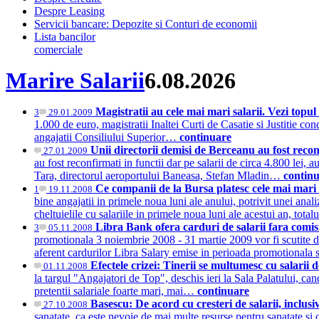
Despre Leasing
Servicii bancare: Depozite si Conturi de economii
Lista bancilor
comerciale
Marire Salarii
6.08.2026
Magistratii au cele mai mari salarii. Vezi topu
3
29.01.2009
1.000 de euro, magistratii Inaltei Curti de Casatie si Justitie con
angajatii Consiliului Superior…
continuare
Unii directorii demisi de Berceanu au fost reconf
27.01.2009
au fost reconfirmati in functii dar pe salarii de circa 4.800 lei,
Tara, directorul aeroportului Baneasa, Stefan Mladin…
contin
Ce companii de la Bursa platesc cele mai mari 
1
19.11.2008
bine angajatii in primele noua luni ale anului, potrivit unei an
cheltuielile cu salariile in primele noua luni ale acestui an, tot
Libra Bank ofera carduri de salarii fara comis
3
05.11.2008
promotionala 3 noiembrie 2008 - 31 martie 2009 vor fi scutite d
aferent cardurilor Libra Salary emise in perioada promotional
Efectele crizei: Tinerii se multumesc cu salarii d
01.11.2008
la targul "Angajatori de Top", deschis ieri la Sala Palatului, 
pretentii salariale foarte mari, mai…
continuare
Basescu: De acord cu cresteri de salarii, inclus
27.10.2008
sanatate, ca este nevoie de mai multe resurse pentru sanatate si 