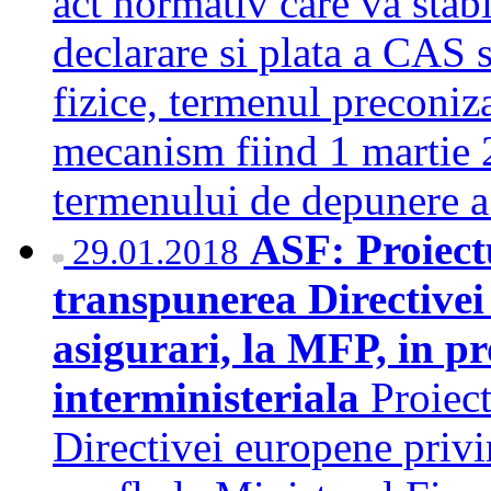
act normativ care va sta
declarare si plata a CAS
fizice, termenul preconiza
mecanism fiind 1 martie 
termenului de depunere a
ASF: Proiect
29.01.2018
transpunerea Directivei
asigurari, la MFP, in p
interministeriala
Proiec
Directivei europene privi