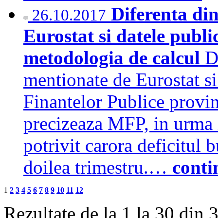
Diferenta din
26.10.2017
Eurostat si datele publ
metodologia de calcul
D
mentionate de Eurostat si
Finantelor Publice provi
precizeaza MFP, in urma i
potrivit carora deficitul 
doilea trimestru.…
conti
1
2
3
4
5
6
7
8
9
10
11
12
Rezultate de la 1 la 30 din 